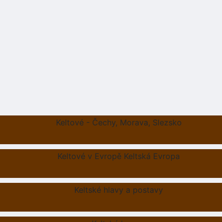
Keltové - Čechy, Morava, Slezsko
Keltové v Evropě Keltská Evropa
Keltské hlavy a postavy