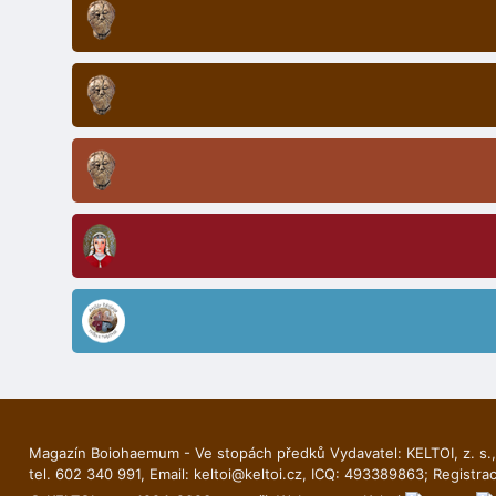
Magazín Boiohaemum - Ve stopách předků Vydavatel: KELTOI, z. s.,
tel. 602 340 991, Email:
keltoi@keltoi.cz
, ICQ: 493389863; Registra