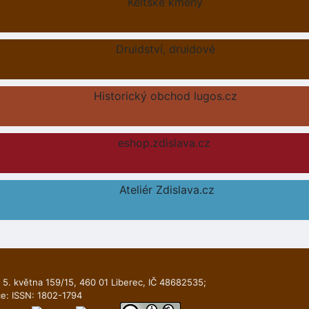
Keltské kmeny
Druidství, druidové
Historický obchod lugos.cz
eshop.zdislava.cz
Ateliér Zdislava.cz
 5. května 159/15, 460 01 Liberec, IČ 48682535;
ce: ISSN: 1802-1794