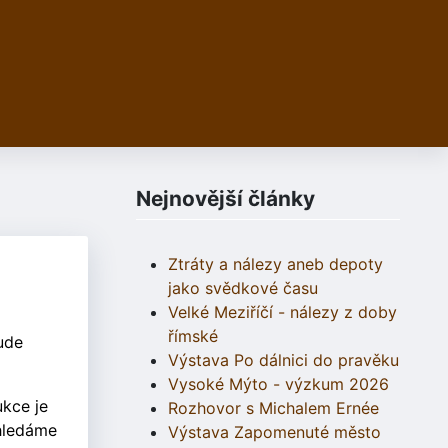
Nejnovější články
Ztráty a nálezy aneb depoty
jako svědkové času
Velké Meziříčí - nálezy z doby
římské
ude
Výstava Po dálnici do pravěku
Vysoké Mýto - výzkum 2026
ukce je
Rozhovor s Michalem Ernée
hledáme
Výstava Zapomenuté město