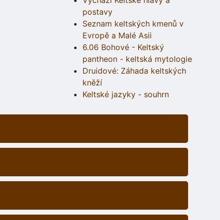
Vychází Keltské hlavy a
postavy
Seznam keltských kmenů v
Evropě a Malé Asii
6.06 Bohové - Keltský
pantheon - keltská mytologie
Druidové: Záhada keltských
kněží
Keltské jazyky - souhrn