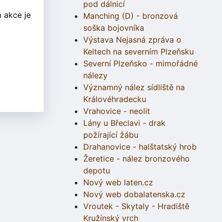
pod dálnicí
 akce je
Manching (D) - bronzová
soška bojovníka
Výstava Nejasná zpráva o
Keltech na severním Plzeňsku
Severní Plzeňsko - mimořádné
nálezy
Významný nález sídliště na
Královéhradecku
Vrahovice - neolit
Lány u Břeclavi - drak
požírající žábu
Drahanovice - halštatský hrob
Žeretice - nález bronzového
depotu
Nový web laten.cz
Nový web dobalatenska.cz
Vroutek - Skytaly - Hradiště
Kružínský vrch