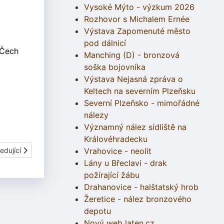
Vysoké Mýto - výzkum 2026
Rozhovor s Michalem Ernée
Výstava Zapomenuté město
pod dálnicí
 Čech
Manching (D) - bronzová
soška bojovníka
Výstava Nejasná zpráva o
Keltech na severním Plzeňsku
Severní Plzeňsko - mimořádné
nálezy
Významný nález sídliště na
Královéhradecku
í článek: Služín - Hromadný bronzový nález
edující
Vrahovice - neolit
Lány u Břeclavi - drak
požírající žábu
Drahanovice - halštatský hrob
Žeretice - nález bronzového
depotu
Nový web laten.cz