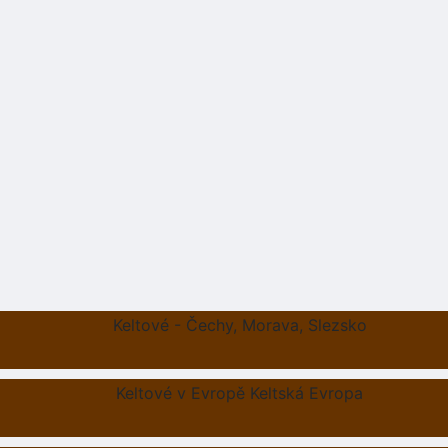
Keltové - Čechy, Morava, Slezsko
Keltové v Evropě Keltská Evropa