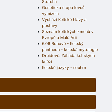
Štorcha
Genetická stopa lovců
vymizela
Vychází Keltské hlavy a
postavy
Seznam keltských kmenů v
Evropě a Malé Asii
6.06 Bohové - Keltský
pantheon - keltská mytologie
Druidové: Záhada keltských
kněží
Keltské jazyky - souhrn