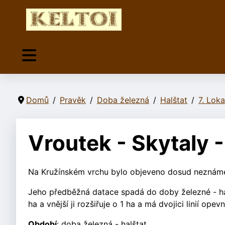
Domů
Pravěk
Doba železná
Halštat
7. Loka
Vroutek - Skytaly 
Na Kružínském vrchu bylo objeveno dosud neznámé 
Jeho předběžná datace spadá do doby železné - ha
ha a vnější ji roz
šiřuje o 1 ha a má dvojici linií opevn
Období
: doba železná - halštat