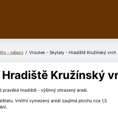
lity - nálezy
Vroutek - Skytaly - Hradiště Kružínský vrch
- Hradiště Kružínský v
pravěké hradiště - výšinný ohrazený areál.
lštatu.
Vnitřní vymezený areál zau
jímá plochu cca 1,5
ění.