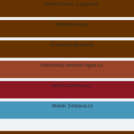
Keltské hlavy a postavy
Keltské kmeny
Druidství, druidové
Historický obchod lugos.cz
eshop.zdislava.cz
Ateliér Zdislava.cz