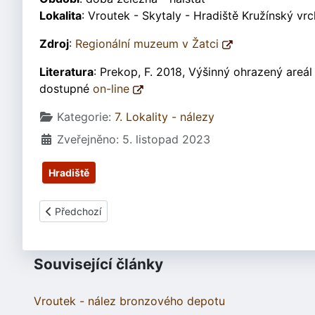
Lokalita
: Vroutek - Skytaly - Hradiště Kružínský vrc
Zdroj
:
Regionální muzeum v Žatci
Literatura
: Prekop, F. 2018, Výšinný ohrazený areá
dostupné
on-line
Základní údaje
Kategorie:
7. Lokality - nálezy
Zveřejněno: 5. listopad 2023
Hradiště
Předchozí článek: Drahanovice
Předchozí
Související články
Vroutek - nález bronzového depotu