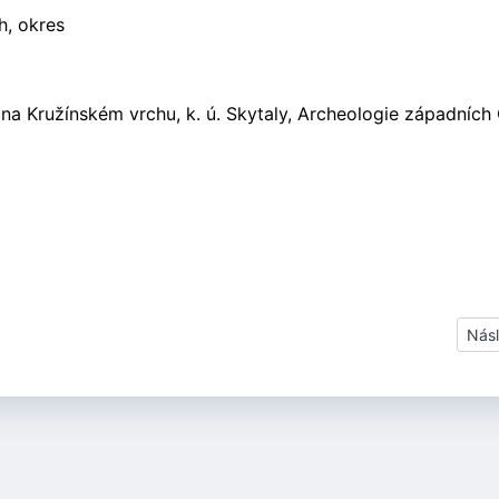
h, okres
l na Kružínském vrchu, k. ú. Skytaly, Archeologie západních
Dalš
Násl