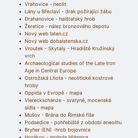
Vrahovice - neolit
Lány u Břeclavi - drak požírající žábu
Drahanovice - halštatský hrob
Žeretice - nález bronzového depotu
Nový web laten.cz
Nový web dobalatenska.cz
Vroutek - Skytaly - Hradiště Kružínský
vrch
Archaeological studies of the Late Iron
Age in Central Europe
Ostrožská Lhota - neolitické kostrové
hroby
Oppida v Evropě - mapa
Viereckschanze - svatyně, mocenská
sídla - mapa
Mušov - Brána do Římské říše
Podsedice - pohřebiště z období eneolitu
Bryher (EN) -hrob bojovnice
Horákov - mohyla Hlásnica