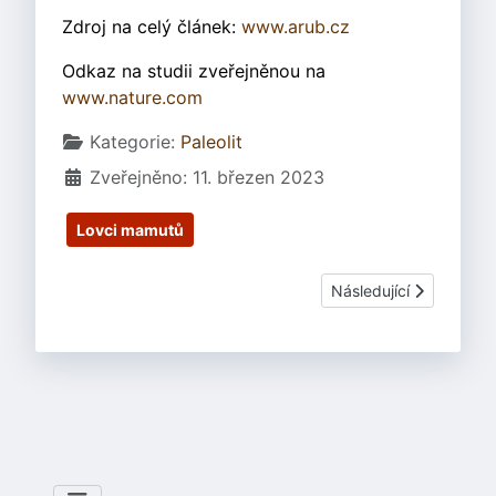
Zdroj na celý článek:
www.arub.cz
Odkaz na studii zveřejněnou na
www.nature.com
Základní údaje
Kategorie:
Paleolit
Zveřejněno: 11. březen 2023
Lovci mamutů
Další článek: Acheuleé
Následující