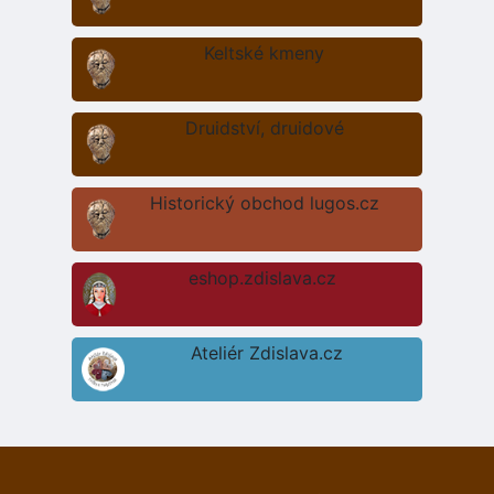
Keltské kmeny
Druidství, druidové
Historický obchod lugos.cz
eshop.zdislava.cz
Ateliér Zdislava.cz