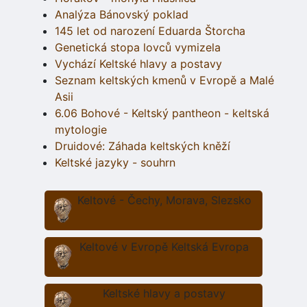
Analýza Bánovský poklad
145 let od narození Eduarda Štorcha
Genetická stopa lovců vymizela
Vychází Keltské hlavy a postavy
Seznam keltských kmenů v Evropě a Malé
Asii
6.06 Bohové - Keltský pantheon - keltská
mytologie
Druidové: Záhada keltských kněží
Keltské jazyky - souhrn
Keltové - Čechy, Morava, Slezsko
Keltové v Evropě Keltská Evropa
Keltské hlavy a postavy