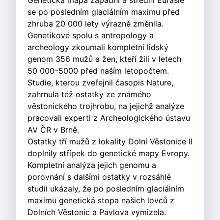
Genetická mapa západní a střední Eurasie
se po posledním glaciálním maximu před
zhruba 20 000 lety výrazně změnila.
Genetikové spolu s antropology a
archeology zkoumali kompletní lidský
genom 356 mužů a žen, kteří žili v letech
50 000–5000 před naším letopočtem.
Studie, kterou zveřejnil časopis Nature,
zahrnula též ostatky ze známého
věstonického trojhrobu, na jejichž analýze
pracovali experti z Archeologického ústavu
AV ČR v Brně.
Ostatky tří mužů z lokality Dolní Věstonice II
doplnily střípek do genetické mapy Evropy.
Kompletní analýza jejich genomu a
porovnání s dalšími ostatky v rozsáhlé
studii ukázaly, že po posledním glaciálním
maximu genetická stopa našich lovců z
Dolních Věstonic a Pavlova vymizela.