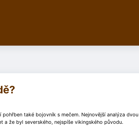
dě?
tí pohřben také bojovník s mečem. Nejnovější analýza dvou
t a že byl severského, nejspíše vikingského původu.