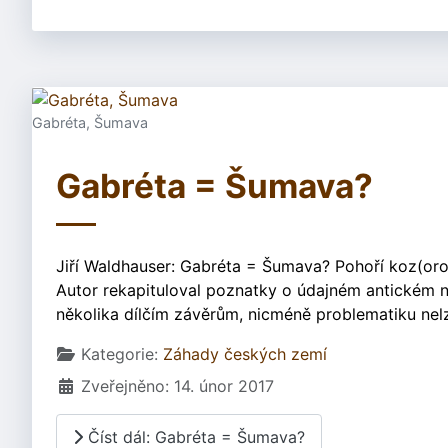
Gabréta, Šumava
Gabréta = Šumava?
Jiří Waldhauser: Gabréta = Šumava? Pohoří koz(or
Autor rekapituloval poznatky o údajném antickém n
několika dílčím závěrům, nicméně problematiku ne
Základní údaje
Kategorie:
Záhady českých zemí
Zveřejněno: 14. únor 2017
Číst dál: Gabréta = Šumava?