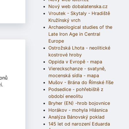
Nový web dobalatenska.cz
Vroutek - Skytaly - Hradiště
Kružínský vrch
Archaeological studies of the
Late Iron Age in Central
Europe
Ostrožská Lhota - neolitické
kostrové hroby
Oppida v Evropě - mapa
Viereckschanze - svatyně,
mocenská sídla - mapa
ronů
Mušov - Brána do Římské říše
í.
Podsedice - pohřebiště z
období eneolitu
Bryher (EN) -hrob bojovnice
Horákov - mohyla Hlásnica
Analýza Bánovský poklad
145 let od narození Eduarda