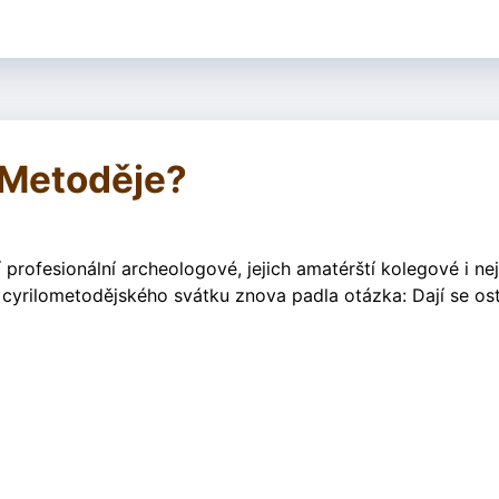
 Metoděje?
í profesionální archeologové, jejich amatérští kolegové i nej
 cyrilometodějského svátku znova padla otázka: Dají se os