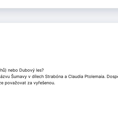
ohů) nebo Dubový les?
ázvu Šumavy v dílech Strabóna a Claudia Ptolemaia. Dospě
lze považovat za vyřešenou.