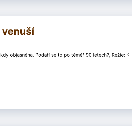
 venuší
dy objasněna. Podaří se to po téměř 90 letech?, Režie: K.