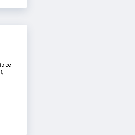
ibice
í,