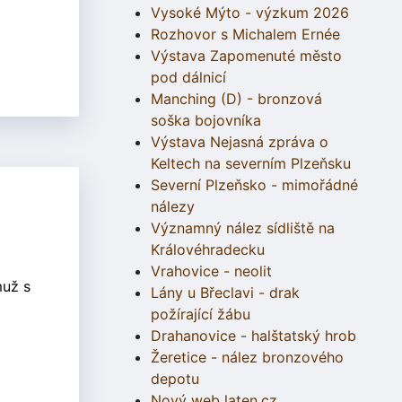
Vysoké Mýto - výzkum 2026
Rozhovor s Michalem Ernée
Výstava Zapomenuté město
pod dálnicí
Manching (D) - bronzová
soška bojovníka
Výstava Nejasná zpráva o
Keltech na severním Plzeňsku
Severní Plzeňsko - mimořádné
nálezy
Významný nález sídliště na
Královéhradecku
Vrahovice - neolit
muž s
Lány u Břeclavi - drak
požírající žábu
Drahanovice - halštatský hrob
Žeretice - nález bronzového
depotu
Nový web laten.cz