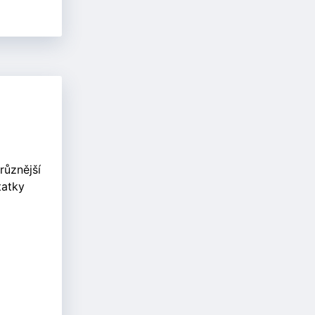
různější
tatky