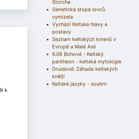
Štorcha
Genetická stopa lovců
vymizela
Vychází Keltské hlavy a
postavy
Seznam keltských kmenů v
Evropě a Malé Asii
6.06 Bohové - Keltský
pantheon - keltská mytologie
Druidové: Záhada keltských
kněží
Keltské jazyky - souhrn
l k