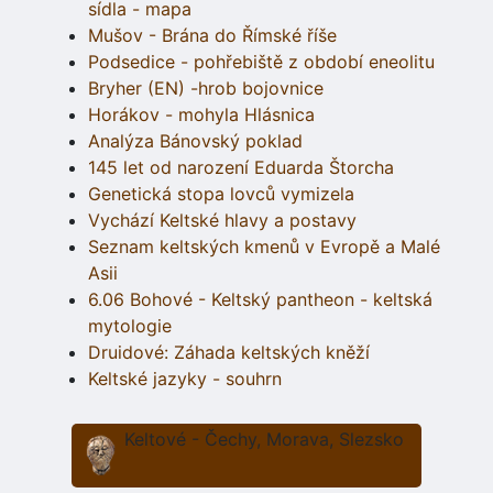
sídla - mapa
Mušov - Brána do Římské říše
Podsedice - pohřebiště z období eneolitu
Bryher (EN) -hrob bojovnice
Horákov - mohyla Hlásnica
Analýza Bánovský poklad
145 let od narození Eduarda Štorcha
Genetická stopa lovců vymizela
Vychází Keltské hlavy a postavy
Seznam keltských kmenů v Evropě a Malé
Asii
6.06 Bohové - Keltský pantheon - keltská
mytologie
Druidové: Záhada keltských kněží
Keltské jazyky - souhrn
Keltové - Čechy, Morava, Slezsko