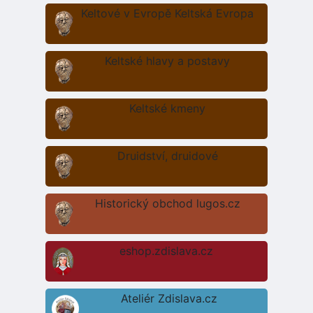
Keltové v Evropě Keltská Evropa
Keltské hlavy a postavy
Keltské kmeny
Druidství, druidové
Historický obchod lugos.cz
eshop.zdislava.cz
Ateliér Zdislava.cz