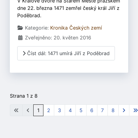
V Králově dvoře na Starém Městě pražském
dne 22. března 1471 zemřel český král Jiří z
Poděbrad.
Základní údaje
Kategorie:
Kronika Českých zemí
Zveřejněno: 20. květen 2016
Číst dál: 1471 umírá Jiří z Poděbrad
Strana 1 z 8
1
2
3
4
5
6
7
8