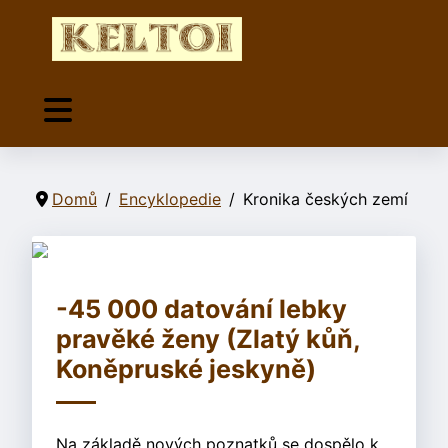
Domů
Encyklopedie
Kronika českých zemí
-45 000 datování lebky
pravěké ženy (Zlatý kůň,
Koněpruské jeskyně)
Na základě nových poznatků se dospělo k