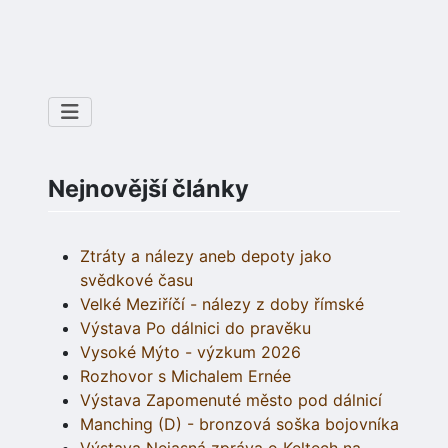
Nejnovější články
Ztráty a nálezy aneb depoty jako
svědkové času
Velké Meziříčí - nálezy z doby římské
Výstava Po dálnici do pravěku
Vysoké Mýto - výzkum 2026
Rozhovor s Michalem Ernée
Výstava Zapomenuté město pod dálnicí
Manching (D) - bronzová soška bojovníka
Výstava Nejasná zpráva o Keltech na