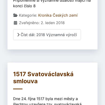
Připomeňme si významné události mající na
konci číslo 8
Základní údaje
Kategorie:
Kronika Českých zemí
Zveřejněno: 2. leden 2018
Číst dál: 2018 Významná výročí
1517 Svatováclavská
smlouva
Dne 24. října 1517 byla mezi městy a
šlechtou uzavřena tzv. svatováclavská