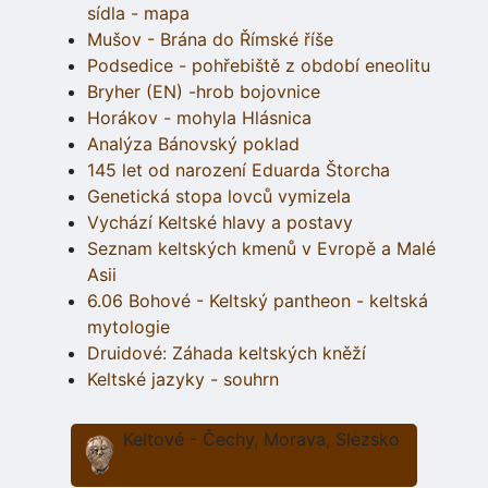
sídla - mapa
Mušov - Brána do Římské říše
Podsedice - pohřebiště z období eneolitu
Bryher (EN) -hrob bojovnice
Horákov - mohyla Hlásnica
Analýza Bánovský poklad
145 let od narození Eduarda Štorcha
Genetická stopa lovců vymizela
Vychází Keltské hlavy a postavy
Seznam keltských kmenů v Evropě a Malé
Asii
6.06 Bohové - Keltský pantheon - keltská
mytologie
Druidové: Záhada keltských kněží
Keltské jazyky - souhrn
Keltové - Čechy, Morava, Slezsko