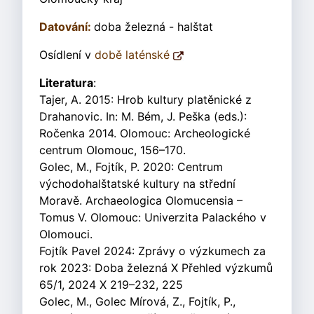
Datování:
doba železná - halštat
Osídlení v
době laténské
Literatura
:
Tajer, A. 2015: Hrob kultury platěnické z
Drahanovic. In: M. Bém, J. Peška (eds.):
Ročenka 2014. Olomouc: Archeologické
centrum Olomouc, 156–170.
Golec, M., Fojtík, P. 2020: Centrum
východohalštatské kultury na střední
Moravě. Archaeologica Olomucensia –
Tomus V. Olomouc: Univerzita Palackého v
Olomouci.
Fojtík Pavel 2024: Zprávy o výzkumech za
rok 2023: Doba železná X Přehled výzkumů
65/1, 2024 X 219–232, 225
Golec, M., Golec Mírová, Z., Fojtík, P.,