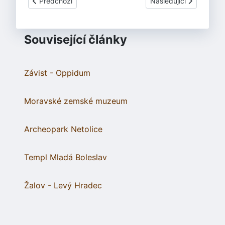
Předchozí článek: Brno-Přízřenice
Další článek: Vroutek -
Předchozí
Následující
Související články
Závist - Oppidum
Moravské zemské muzeum
Archeopark Netolice
Templ Mladá Boleslav
Žalov - Levý Hradec