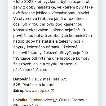
- léto 2023 - při výzkumu byl nalezen hrob
ženy z doby halštatské, ve kterém byly také
dvě železné jehlice s vícenásobnou hlavicí.
Ve čtvercové hrobové jámě o rozměrech
cca 150 x 150 cm bylo pod kamennou
konstrukcí/závalem uloženo nejméně 10
povětšinou bohatě zdobených keramických
nádob doby halštatské a železný nožík,
zbytky železného náramku, železné
harfovité spony, železné břitvy?, nejméně
tříSituace odkrytá na dně hrobové komory
železných jehlic a zbytku bronzové
náušnice/záušnice.
Datování
: HaC2 mezi léta 675-
625, Platěnická kultura
Zdroj
:
www.uapp.cz
Lokalita:
Drahanovice
, Okres: Olomouc,
Olomoucký kraj