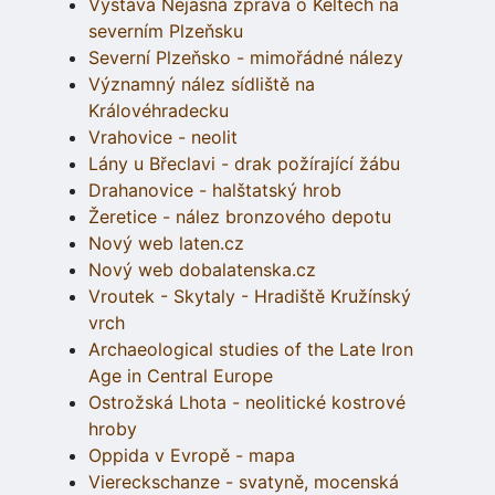
Výstava Nejasná zpráva o Keltech na
severním Plzeňsku
Severní Plzeňsko - mimořádné nálezy
Významný nález sídliště na
Královéhradecku
Vrahovice - neolit
Lány u Břeclavi - drak požírající žábu
Drahanovice - halštatský hrob
Žeretice - nález bronzového depotu
Nový web laten.cz
Nový web dobalatenska.cz
Vroutek - Skytaly - Hradiště Kružínský
vrch
Archaeological studies of the Late Iron
Age in Central Europe
Ostrožská Lhota - neolitické kostrové
hroby
Oppida v Evropě - mapa
Viereckschanze - svatyně, mocenská