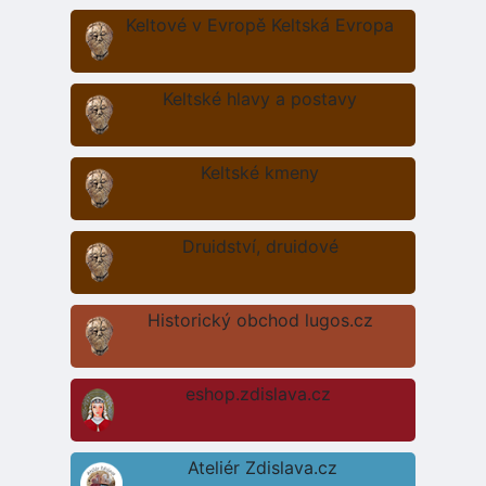
Keltové v Evropě Keltská Evropa
Keltské hlavy a postavy
Keltské kmeny
Druidství, druidové
Historický obchod lugos.cz
eshop.zdislava.cz
Ateliér Zdislava.cz