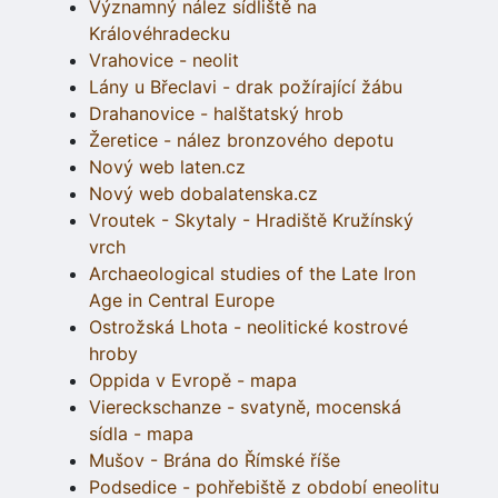
Významný nález sídliště na
Královéhradecku
Vrahovice - neolit
Lány u Břeclavi - drak požírající žábu
Drahanovice - halštatský hrob
Žeretice - nález bronzového depotu
Nový web laten.cz
Nový web dobalatenska.cz
Vroutek - Skytaly - Hradiště Kružínský
vrch
Archaeological studies of the Late Iron
Age in Central Europe
Ostrožská Lhota - neolitické kostrové
hroby
Oppida v Evropě - mapa
Viereckschanze - svatyně, mocenská
sídla - mapa
Mušov - Brána do Římské říše
Podsedice - pohřebiště z období eneolitu