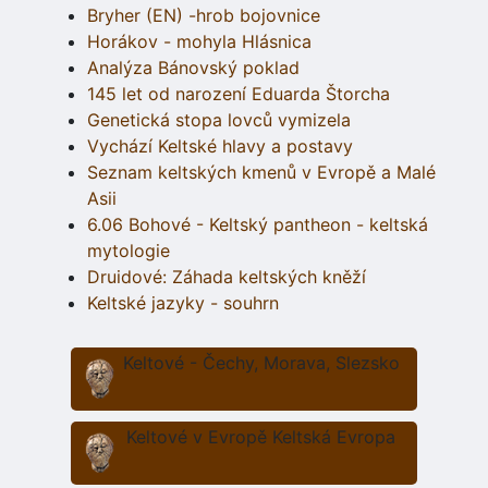
Bryher (EN) -hrob bojovnice
Horákov - mohyla Hlásnica
Analýza Bánovský poklad
145 let od narození Eduarda Štorcha
Genetická stopa lovců vymizela
Vychází Keltské hlavy a postavy
Seznam keltských kmenů v Evropě a Malé
Asii
6.06 Bohové - Keltský pantheon - keltská
mytologie
Druidové: Záhada keltských kněží
Keltské jazyky - souhrn
Keltové - Čechy, Morava, Slezsko
Keltové v Evropě Keltská Evropa