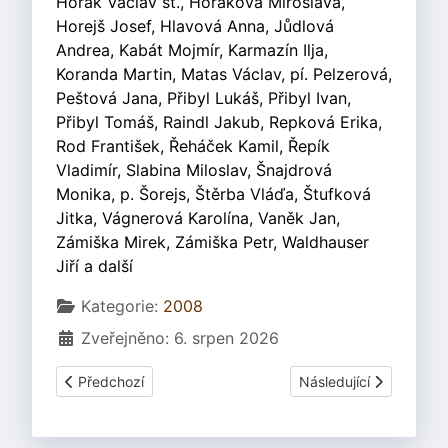
Horák Václav st., Horáková Miroslava,
Horejš Josef, Hlavová Anna, Jůdlová
Andrea, Kabát Mojmír, Karmazín Ilja,
Koranda Martin, Matas Václav, pí. Pelzerová,
Peštová Jana, Přibyl Lukáš, Přibyl Ivan,
Přibyl Tomáš, Raindl Jakub, Repková Erika,
Rod František, Řeháček Kamil, Řepík
Vladimír, Slabina Miloslav, Šnajdrová
Monika, p. Šorejs, Štěrba Vláďa, Štufková
Jitka, Vágnerová Karolína, Vaněk Jan,
Zámiška Mirek, Zámiška Petr, Waldhauser
Jiří a další
Základní údaje
Kategorie:
2008
Zveřejněno: 6. srpen 2026
Předchozí článek: Lughnasad 26. - 27. července 2008 - Fo
Další článek: Lughnasa
Předchozí
Následující