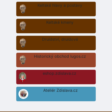
Keltské hlavy a postavy
Keltské kmeny
Druidství, druidové
Historický obchod lugos.cz
eshop.zdislava.cz
Ateliér Zdislava.cz