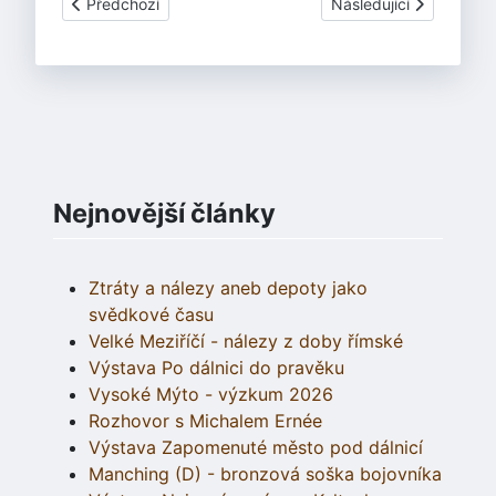
Předchozí článek: Chcete psát encyklopedii?
Další článek: Nový pro
Předchozí
Následující
Nejnovější články
Ztráty a nálezy aneb depoty jako
svědkové času
Velké Meziříčí - nálezy z doby římské
Výstava Po dálnici do pravěku
Vysoké Mýto - výzkum 2026
Rozhovor s Michalem Ernée
Výstava Zapomenuté město pod dálnicí
Manching (D) - bronzová soška bojovníka