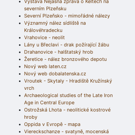
Výstava Nejasná zpráva o Keltech na
severním Plzeňsku
Severní Plzeňsko - mimořádné nálezy
Významný nález sídliště na
Královéhradecku
Vrahovice - neolit
Lány u Břeclavi - drak požírající žábu
Drahanovice - halštatský hrob
Žeretice - nález bronzového depotu
Nový web laten.cz
Nový web dobalatenska.cz
Vroutek - Skytaly - Hradiště Kružínský
vrch
Archaeological studies of the Late Iron
Age in Central Europe
Ostrožská Lhota - neolitické kostrové
hroby
Oppida v Evropě - mapa
Viereckschanze - svatyně, mocenská