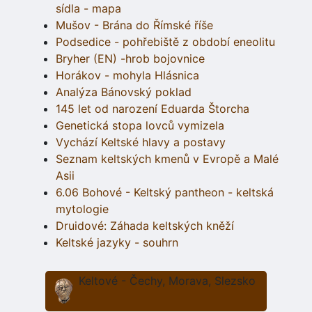
sídla - mapa
Mušov - Brána do Římské říše
Podsedice - pohřebiště z období eneolitu
Bryher (EN) -hrob bojovnice
Horákov - mohyla Hlásnica
Analýza Bánovský poklad
145 let od narození Eduarda Štorcha
Genetická stopa lovců vymizela
Vychází Keltské hlavy a postavy
Seznam keltských kmenů v Evropě a Malé
Asii
6.06 Bohové - Keltský pantheon - keltská
mytologie
Druidové: Záhada keltských kněží
Keltské jazyky - souhrn
Keltové - Čechy, Morava, Slezsko