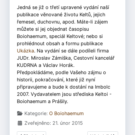
Jedná se již o třetí upravené vydání naší
publikace věnované životu Keltů, jejich
řemesel, duchovnu, apod. Máte-li zájem
můžete si jej objednat časopisu
Boiohaemum, speciál Keltové; nebo si
prohlédnout obsah a formu publikace
Ukázka
. Na vydání se dále podíleli firma
JUDr. Miroslav Zámiška, Cestovní kancelář
KUDRNA a Václav Horák.
Předpokládáme, podle Vašeho zájmu o
historii, pokračování, které již nyní
připravujeme a bude k dostání na Imbolc
2007. Vydavatelem jsou střediska Keltoi -
Boiohaemum a Prášily.
Základní údaje
Kategorie:
O Boiohaemum
Zveřejněno: 21. únor 2015