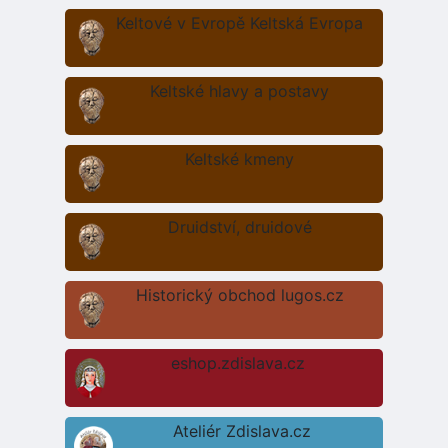
Keltové v Evropě Keltská Evropa
Keltské hlavy a postavy
Keltské kmeny
Druidství, druidové
Historický obchod lugos.cz
eshop.zdislava.cz
Ateliér Zdislava.cz