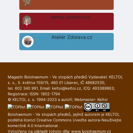
eshop.zdislava.cz
Ateliér Zdislava.cz
Magazín Boiohaemum - Ve stopách předků Vydavatel: KELTOI,
z. s., 5. května 159/15, 460 01 Liberec, IČ 48682535;
tel. 602 340 991, Email:
keltoi@keltoi.cz
, ICQ: 493389863;
Registrace: ISSN: 1802-1794
© KELTOI, z. s. 1994-2023 a autoři; Webmaster:
Keltoi
Boiohaemum - Ve stopách předků, jejímž autorem je
KELTOI
,
podléhá licenci
Creative Commons Uveďte autora-Neuží­vejte
komerčně 4.0 International
.
Vytvořeno na základě tohoto díla:
www.boiohaemum.cz