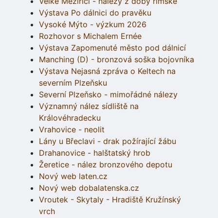
Velké Meziříčí - nálezy z doby římské
Výstava Po dálnici do pravěku
Vysoké Mýto - výzkum 2026
Rozhovor s Michalem Ernée
Výstava Zapomenuté město pod dálnicí
Manching (D) - bronzová soška bojovníka
Výstava Nejasná zpráva o Keltech na
severním Plzeňsku
Severní Plzeňsko - mimořádné nálezy
Významný nález sídliště na
Královéhradecku
Vrahovice - neolit
Lány u Břeclavi - drak požírající žábu
Drahanovice - halštatský hrob
Žeretice - nález bronzového depotu
Nový web laten.cz
Nový web dobalatenska.cz
Vroutek - Skytaly - Hradiště Kružínský
vrch