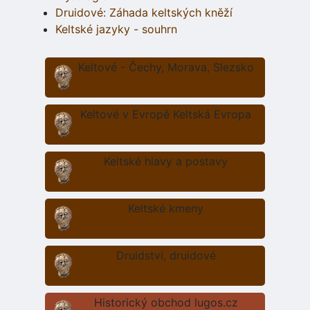
Druidové: Záhada keltských kněží
Keltské jazyky - souhrn
Keltové - Čechy, Morava, Slezsko
Keltové v Evropě Keltská Evropa
Keltské hlavy a postavy
Keltské kmeny
Druidství, druidové
Historický obchod lugos.cz