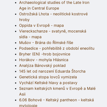
Archaeological studies of the Late Iron
Age in Central Europe
Ostrožská Lhota - neolitické kostrové
hroby
Oppida v Evropě - mapa
Viereckschanze - svatyně, mocenská
sídla - mapa
Mušov - Brána do Římské říše
Podsedice - pohřebiště z období eneolitu
Bryher (EN) -hrob bojovnice
Horákov - mohyla Hlásnica
Analýza Bánovský poklad
145 let od narození Eduarda Štorcha
Genetická stopa lovců vymizela
Vychází Keltské hlavy a postavy
Seznam keltských kmenů v Evropě a Malé
Asii
6.06 Bohové - Keltský pantheon - keltská
mytologie