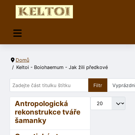
Domů
Keltoi - Boiohaemum - Jak žili předkové
Zadejte část titulku štítku
Filtr
Vyprázdni
Počet zobrazení
Antropologická
rekonstrukce tváře
šamanky