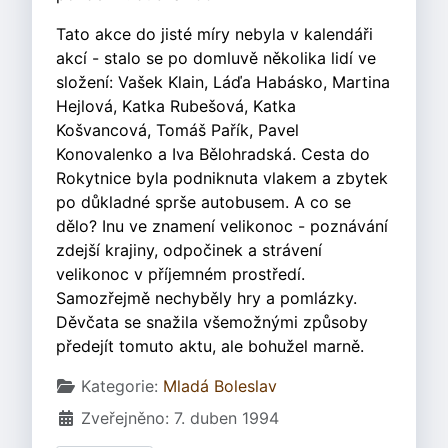
Tato akce do jisté míry nebyla v kalendáři
akcí - stalo se po domluvě několika lidí ve
složení: Vašek Klain, Láďa Habásko, Martina
Hejlová, Katka Rubešová, Katka
Košvancová, Tomáš Pařík, Pavel
Konovalenko a Iva Bělohradská. Cesta do
Rokytnice byla podniknuta vlakem a zbytek
po důkladné sprše autobusem. A co se
dělo? Inu ve znamení velikonoc - poznávání
zdejší krajiny, odpočinek a strávení
velikonoc v příjemném prostředí.
Samozřejmě nechyběly hry a pomlázky.
Děvčata se snažila všemožnými způsoby
předejít tomuto aktu, ale bohužel marně.
Základní údaje
Kategorie:
Mladá Boleslav
Zveřejněno: 7. duben 1994