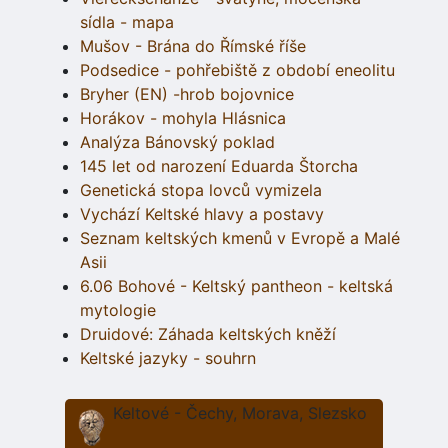
sídla - mapa
Mušov - Brána do Římské říše
Podsedice - pohřebiště z období eneolitu
Bryher (EN) -hrob bojovnice
Horákov - mohyla Hlásnica
Analýza Bánovský poklad
145 let od narození Eduarda Štorcha
Genetická stopa lovců vymizela
Vychází Keltské hlavy a postavy
Seznam keltských kmenů v Evropě a Malé
Asii
6.06 Bohové - Keltský pantheon - keltská
mytologie
Druidové: Záhada keltských kněží
Keltské jazyky - souhrn
Keltové - Čechy, Morava, Slezsko