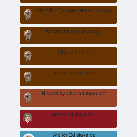
Keltové v Evropě Keltská Evropa
Keltské hlavy a postavy
Keltské kmeny
Druidství, druidové
Historický obchod lugos.cz
eshop.zdislava.cz
Ateliér Zdislava.cz