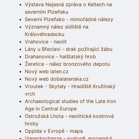
Výstava Nejasná zpráva o Keltech na
severním Plzeňsku
Severní Plzeňsko - mimořádné nálezy
Významný nález sídliště na
Královéhradecku
Vrahovice - neolit
Lány u Břeclavi - drak požírající žábu
Drahanovice - halštatský hrob
Žeretice - nález bronzového depotu
Nový web laten.cz
Nový web dobalatenska.cz
Vroutek - Skytaly - Hradiště Kružínský
vrch
Archaeological studies of the Late Iron
Age in Central Europe
Ostrožská Lhota - neolitické kostrové
hroby
Oppida v Evropě - mapa
Viereckschanze - svatyně, mocenská