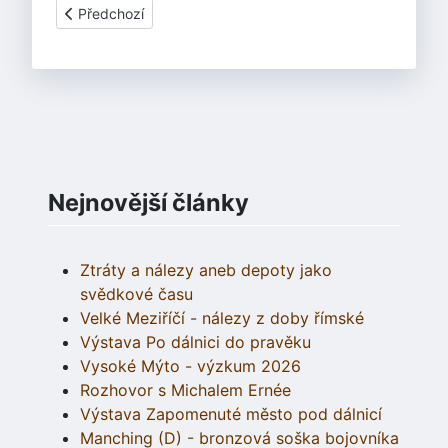
Předchozí článek: Víkend ve Sloupu 3. - 5. února 1995
Předchozí
Nejnovější články
Ztráty a nálezy aneb depoty jako
svědkové času
Velké Meziříčí - nálezy z doby římské
Výstava Po dálnici do pravěku
Vysoké Mýto - výzkum 2026
Rozhovor s Michalem Ernée
Výstava Zapomenuté město pod dálnicí
Manching (D) - bronzová soška bojovníka