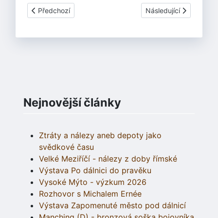
Předchozí článek: Program oddílu dětí duben až červen 1
Další článek: Klubovna
Předchozí
Následující
Nejnovější články
Ztráty a nálezy aneb depoty jako
svědkové času
Velké Meziříčí - nálezy z doby římské
Výstava Po dálnici do pravěku
Vysoké Mýto - výzkum 2026
Rozhovor s Michalem Ernée
Výstava Zapomenuté město pod dálnicí
Manching (D) - bronzová soška bojovníka