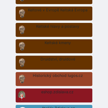
Keltové v Evropě Keltská Evropa
Keltské hlavy a postavy
Keltské kmeny
Druidství, druidové
Historický obchod lugos.cz
eshop.zdislava.cz