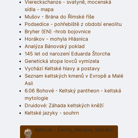
Viereckschanze - svatyně, mocenská
sídla - mapa
Mušov - Brána do Římské říše
Podsedice - pohřebiště z období eneolitu
Bryher (EN) -hrob bojovnice
Horákov - mohyla Hlásnica
Analýza Bánovský poklad
145 let od narození Eduarda Štorcha
Genetická stopa lovců vymizela
Vychází Keltské hlavy a postavy
Seznam keltských kmenů v Evropě a Malé
Asii
6.06 Bohové - Keltský pantheon - keltská
mytologie
Druidové: Záhada keltských kněží
Keltské jazyky - souhrn
Keltové - Čechy, Morava, Slezsko