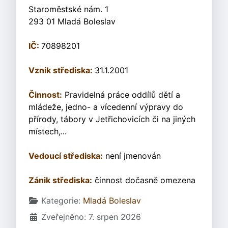
Staroměstské nám. 1
293 01 Mladá Boleslav
IČ:
70898201
Vznik střediska:
31.1.2001
Činnost:
Pravidelná práce oddílů dětí a
mládeže, jedno- a vícedenní výpravy do
přírody, tábory v Jetřichovicích či na jiných
místech,...
Vedoucí střediska:
není jmenován
Zánik střediska:
činnost dočasně omezena
Základní údaje
Kategorie:
Mladá Boleslav
Zveřejněno: 7. srpen 2026