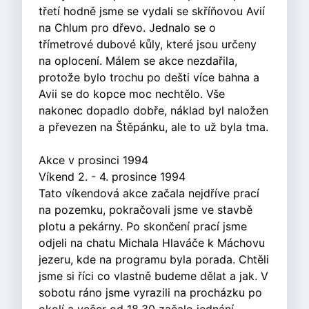
třetí hodně jsme se vydali se skříňovou Avií
na Chlum pro dřevo. Jednalo se o
třímetrové dubové kůly, které jsou určeny
na oplocení. Málem se akce nezdařila,
protože bylo trochu po dešti více bahna a
Avii se do kopce moc nechtělo. Vše
nakonec dopadlo dobře, náklad byl naložen
a převezen na Štěpánku, ale to už byla tma.
Akce v prosinci 1994
Víkend 2. - 4. prosince 1994
Tato víkendová akce začala nejdříve prací
na pozemku, pokračovali jsme ve stavbě
plotu a pekárny. Po skončení prací jsme
odjeli na chatu Michala Hlaváče k Máchovu
jezeru, kde na programu byla porada. Chtěli
jsme si říci co vlastně budeme dělat a jak. V
sobotu ráno jsme vyrazili na procházku po