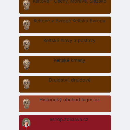
Keltové - Čechy, Morava, Slezsko
Keltové v Evropě Keltská Evropa
Keltské hlavy a postavy
Keltské kmeny
Druidství, druidové
Historický obchod lugos.cz
eshop.zdislava.cz