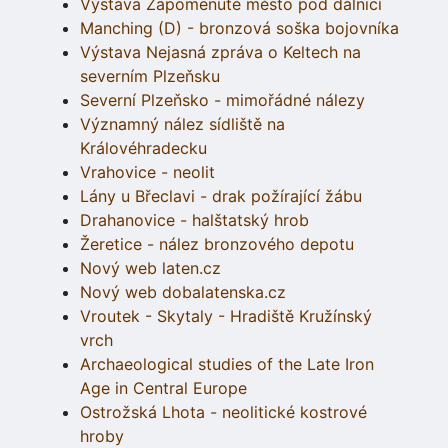
Výstava Zapomenuté město pod dálnicí
Manching (D) - bronzová soška bojovníka
Výstava Nejasná zpráva o Keltech na
severním Plzeňsku
Severní Plzeňsko - mimořádné nálezy
Významný nález sídliště na
Královéhradecku
Vrahovice - neolit
Lány u Břeclavi - drak požírající žábu
Drahanovice - halštatský hrob
Žeretice - nález bronzového depotu
Nový web laten.cz
Nový web dobalatenska.cz
Vroutek - Skytaly - Hradiště Kružínský
vrch
Archaeological studies of the Late Iron
Age in Central Europe
Ostrožská Lhota - neolitické kostrové
hroby