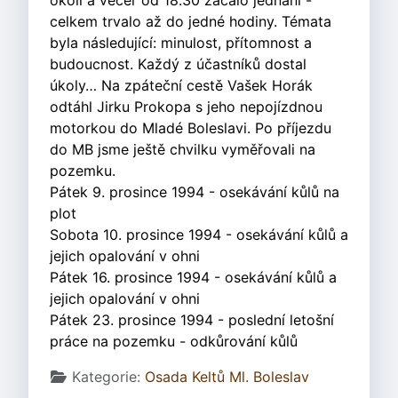
okolí a večer od 18.30 začalo jednání -
celkem trvalo až do jedné hodiny. Témata
byla následující: minulost, přítomnost a
budoucnost. Každý z účastníků dostal
úkoly… Na zpáteční cestě Vašek Horák
odtáhl Jirku Prokopa s jeho nepojízdnou
motorkou do Mladé Boleslavi. Po příjezdu
do MB jsme ještě chvilku vyměřovali na
pozemku.
Pátek 9. prosince 1994 - osekávání kůlů na
plot
Sobota 10. prosince 1994 - osekávání kůlů a
jejich opalování v ohni
Pátek 16. prosince 1994 - osekávání kůlů a
jejich opalování v ohni
Pátek 23. prosince 1994 - poslední letošní
práce na pozemku - odkůrování kůlů
Základní údaje
Kategorie:
Osada Keltů Ml. Boleslav