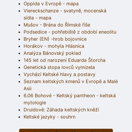
Oppida v Evropě - mapa
Viereckschanze - svatyně, mocenská
sídla - mapa
Mušov - Brána do Římské říše
Podsedice - pohřebiště z období eneolitu
Bryher (EN) -hrob bojovnice
Horákov - mohyla Hlásnica
Analýza Bánovský poklad
145 let od narození Eduarda Štorcha
Genetická stopa lovců vymizela
Vychází Keltské hlavy a postavy
Seznam keltských kmenů v Evropě a Malé
Asii
6.06 Bohové - Keltský pantheon - keltská
mytologie
Druidové: Záhada keltských kněží
Keltské jazyky - souhrn