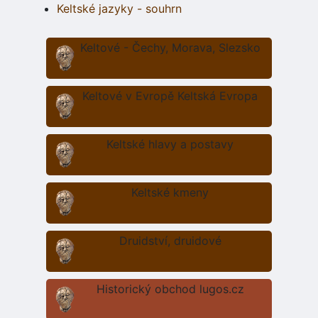
Keltské jazyky - souhrn
Keltové - Čechy, Morava, Slezsko
Keltové v Evropě Keltská Evropa
Keltské hlavy a postavy
Keltské kmeny
Druidství, druidové
Historický obchod lugos.cz