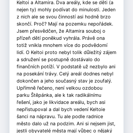
Keltoi a Altamira. Dva areály, kde se děti (a
nejen ty) mohly podívat do minulosti. Jeden
z nich ale se svou činností asi hodně brzo
skončí. Proč? Mají na pozemku nepořádek.
Jsem přesvědčen, že Altamira souboj o
přízeň dětí poněkud vyhrála. Právě ona
totiž vnikla mnohem více do podvědomí
lidí. O Keltoi proto nebyl tolik důležitý zájem
a sdružení se postupně dostávalo do
finančních potíží. V podstatě už nezbylo ani
na posekání trávy. Celý areál dodnes nebyl
dokončen a jeho současný stav je zoufalý.
Upřímně řečeno, není velkou ozdobou
parku Štěpánka, ale k tak radikálnímu
řešení, jako je likvidace areálu, bych asi
nepřistupoval a dal bych vedení Keltoie
šanci na nápravu. Tu ale podle radnice
město dalo už na podzim. Ani si nejsem jist,
jestli obyvatelé města mají vůbec o nějaký