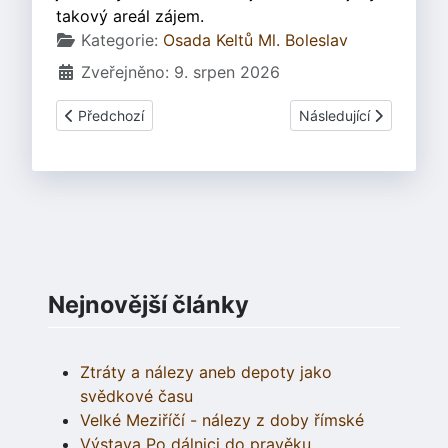
takový areál zájem.
Základní údaje
Kategorie:
Osada Keltů Ml. Boleslav
Zveřejněno: 9. srpen 2026
Předchozí článek: Keltoi zareagovalo
Další článek: Keltský a
Předchozí
Následující
Nejnovější články
Ztráty a nálezy aneb depoty jako
svědkové času
Velké Meziříčí - nálezy z doby římské
Výstava Po dálnici do pravěku