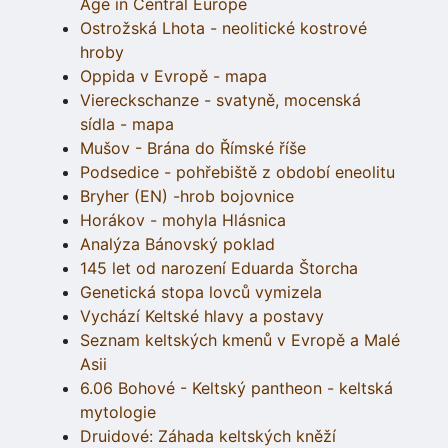
Age in Central Europe
Ostrožská Lhota - neolitické kostrové
hroby
Oppida v Evropě - mapa
Viereckschanze - svatyně, mocenská
sídla - mapa
Mušov - Brána do Římské říše
Podsedice - pohřebiště z období eneolitu
Bryher (EN) -hrob bojovnice
Horákov - mohyla Hlásnica
Analýza Bánovský poklad
145 let od narození Eduarda Štorcha
Genetická stopa lovců vymizela
Vychází Keltské hlavy a postavy
Seznam keltských kmenů v Evropě a Malé
Asii
6.06 Bohové - Keltský pantheon - keltská
mytologie
Druidové: Záhada keltských kněží