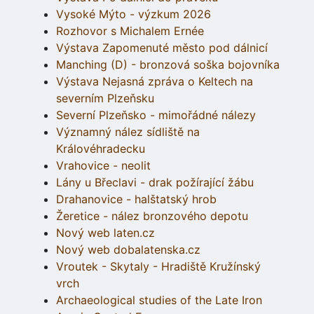
Vysoké Mýto - výzkum 2026
Rozhovor s Michalem Ernée
Výstava Zapomenuté město pod dálnicí
Manching (D) - bronzová soška bojovníka
Výstava Nejasná zpráva o Keltech na
severním Plzeňsku
Severní Plzeňsko - mimořádné nálezy
Významný nález sídliště na
Královéhradecku
Vrahovice - neolit
Lány u Břeclavi - drak požírající žábu
Drahanovice - halštatský hrob
Žeretice - nález bronzového depotu
Nový web laten.cz
Nový web dobalatenska.cz
Vroutek - Skytaly - Hradiště Kružínský
vrch
Archaeological studies of the Late Iron