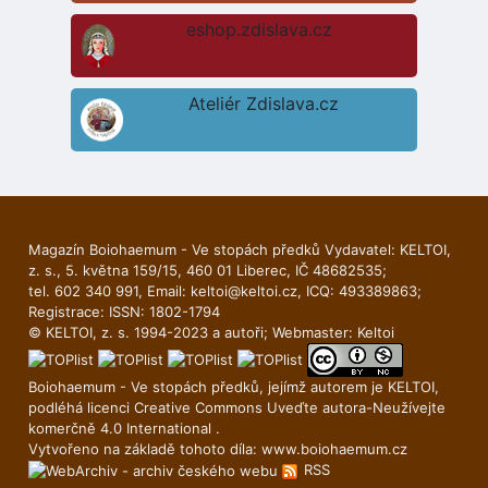
eshop.zdislava.cz
Ateliér Zdislava.cz
Magazín Boiohaemum - Ve stopách předků Vydavatel: KELTOI,
z. s., 5. května 159/15, 460 01 Liberec, IČ 48682535;
tel. 602 340 991, Email:
keltoi@keltoi.cz
, ICQ: 493389863;
Registrace: ISSN: 1802-1794
© KELTOI, z. s. 1994-2023 a autoři; Webmaster:
Keltoi
Boiohaemum - Ve stopách předků, jejímž autorem je
KELTOI
,
podléhá licenci
Creative Commons Uveďte autora-Neuží­vejte
komerčně 4.0 International
.
Vytvořeno na základě tohoto díla:
www.boiohaemum.cz
RSS