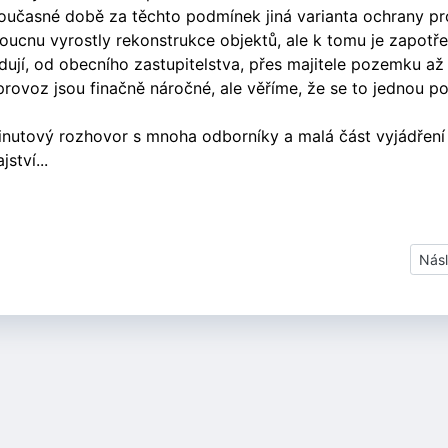
 současné době za těchto podmínek jiná varianta ochrany pr
cnu vyrostly rekonstrukce objektů, ale k tomu je zapotře
dují, od obecního zastupitelstva, přes majitele pozemku až
 provoz jsou finačně náročné, ale věříme, že se to jednou po
inutový rozhovor s mnoha odborníky a malá část vyjádření
ství...
Dalš
Násl