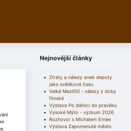
Nejnovější články
Ztráty a nálezy aneb depoty
jako svědkové času
Velké Meziříčí - nálezy z doby
římské
Výstava Po dálnici do pravěku
Vysoké Mýto - výzkum 2026
vání
Rozhovor s Michalem Ernée
em
Výstava Zapomenuté město
e.