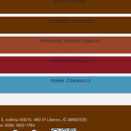
Keltské kmeny
Druidství, druidové
Historický obchod lugos.cz
eshop.zdislava.cz
Ateliér Zdislava.cz
 5. května 159/15, 460 01 Liberec, IČ 48682535;
ce: ISSN: 1802-1794