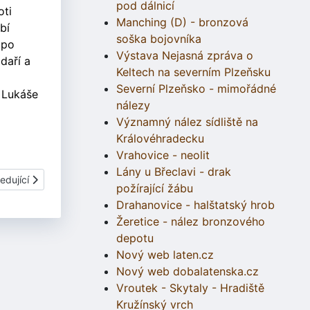
pod dálnicí
oti
Manching (D) - bronzová
bí
soška bojovníka
 po
Výstava Nejasná zpráva o
daří a
Keltech na severním Plzeňsku
Severní Plzeňsko - mimořádné
 Lukáše
nálezy
Významný nález sídliště na
Královéhradecku
Vrahovice - neolit
Lány u Břeclavi - drak
í článek: Nový webhosting pro rok 2002
edující
požírající žábu
Drahanovice - halštatský hrob
Žeretice - nález bronzového
depotu
Nový web laten.cz
Nový web dobalatenska.cz
Vroutek - Skytaly - Hradiště
Kružínský vrch