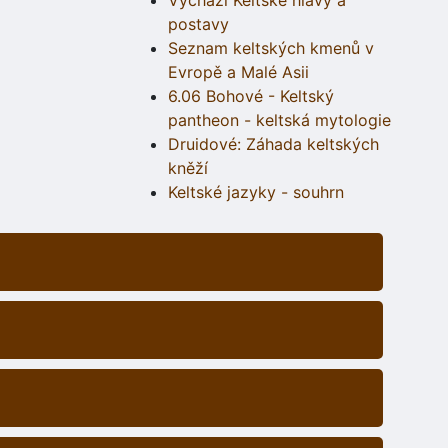
Vychází Keltské hlavy a
postavy
Seznam keltských kmenů v
Evropě a Malé Asii
6.06 Bohové - Keltský
pantheon - keltská mytologie
Druidové: Záhada keltských
kněží
Keltské jazyky - souhrn