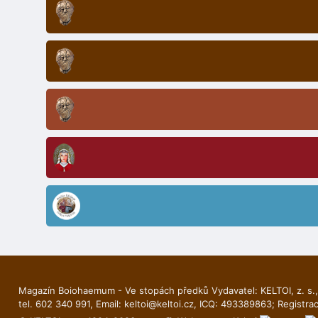
Magazín Boiohaemum - Ve stopách předků Vydavatel: KELTOI, z. s.,
tel. 602 340 991, Email:
keltoi@keltoi.cz
, ICQ: 493389863; Registra