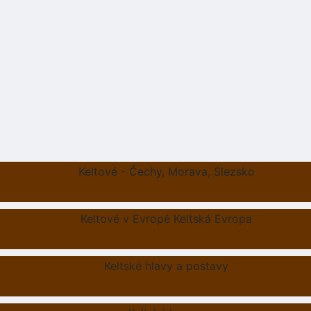
Keltové - Čechy, Morava, Slezsko
Keltové v Evropě Keltská Evropa
Keltské hlavy a postavy