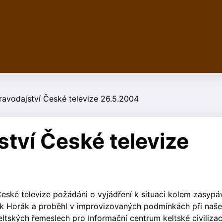
pravodajství České televize 26.5.2004
ství České televize
eské televize požádáni o vyjádření k situaci kolem zasypá
ašek Horák a proběhl v improvizovaných podmínkách při naš
tských řemeslech pro Informační centrum keltské civilizac