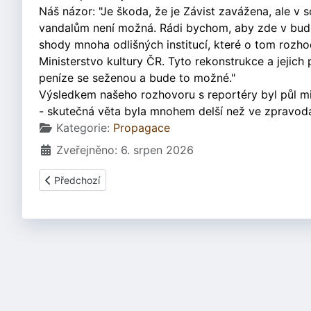
Náš názor: "Je škoda, že je Závist zavážena, ale v
vandalům není možná. Rádi bychom, aby zde v budou
shody mnoha odlišných institucí, které o tom rozho
Ministerstvo kultury ČR. Tyto rekonstrukce a jejich
peníze se seženou a bude to možné."
Výsledkem našeho rozhovoru s reportéry byl půl m
- skutečná věta byla mnohem delší než ve zpravodaj
Základní údaje
Kategorie:
Propagace
Zveřejněno: 6. srpen 2026
Předchozí článek: Zpravodaj Keltoi 15.6.2004
Předchozí