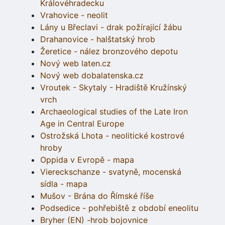
Královéhradecku
Vrahovice - neolit
Lány u Břeclavi - drak požírající žábu
Drahanovice - halštatský hrob
Žeretice - nález bronzového depotu
Nový web laten.cz
Nový web dobalatenska.cz
Vroutek - Skytaly - Hradiště Kružínský
vrch
Archaeological studies of the Late Iron
Age in Central Europe
Ostrožská Lhota - neolitické kostrové
hroby
Oppida v Evropě - mapa
Viereckschanze - svatyně, mocenská
sídla - mapa
Mušov - Brána do Římské říše
Podsedice - pohřebiště z období eneolitu
Bryher (EN) -hrob bojovnice