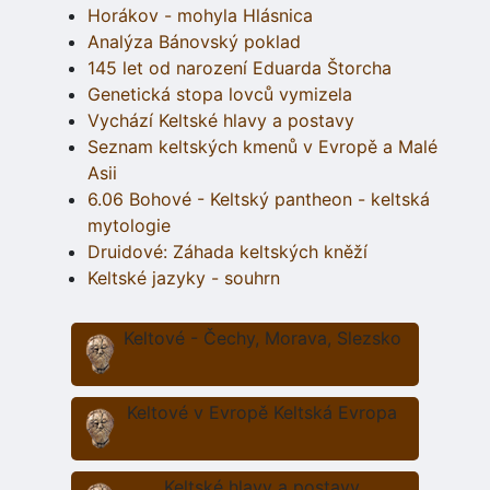
Horákov - mohyla Hlásnica
Analýza Bánovský poklad
145 let od narození Eduarda Štorcha
Genetická stopa lovců vymizela
Vychází Keltské hlavy a postavy
Seznam keltských kmenů v Evropě a Malé
Asii
6.06 Bohové - Keltský pantheon - keltská
mytologie
Druidové: Záhada keltských kněží
Keltské jazyky - souhrn
Keltové - Čechy, Morava, Slezsko
Keltové v Evropě Keltská Evropa
Keltské hlavy a postavy