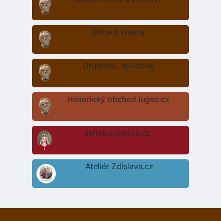
Keltské kmeny
Druidství, druidové
Historický obchod lugos.cz
eshop.zdislava.cz
Ateliér Zdislava.cz