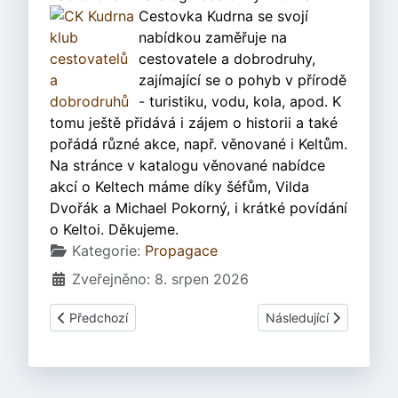
Cestovka Kudrna se svojí
nabídkou zaměřuje na
cestovatele a dobrodruhy,
zajímající se o pohyb v přírodě
- turistiku, vodu, kola, apod. K
tomu ještě přidává i zájem o historii a také
pořádá různé akce, např. věnované i Keltům.
Na stránce v katalogu věnované nabídce
akcí o Keltech máme díky šéfům, Vilda
Dvořák a Michael Pokorný, i krátké povídání
o Keltoi. Děkujeme.
Základní údaje
Kategorie:
Propagace
Zveřejněno: 8. srpen 2026
Předchozí článek: Spolupráce s cestovkou Kudrna v roce
Další článek: Spolupr
Předchozí
Následující