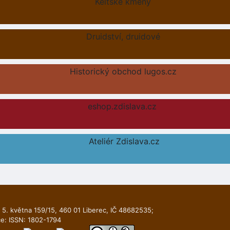
Keltské kmeny
Druidství, druidové
Historický obchod lugos.cz
eshop.zdislava.cz
Ateliér Zdislava.cz
 5. května 159/15, 460 01 Liberec, IČ 48682535;
ce: ISSN: 1802-1794