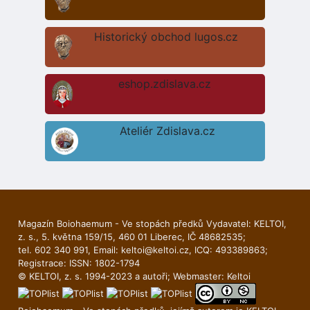
Historický obchod lugos.cz
eshop.zdislava.cz
Ateliér Zdislava.cz
Magazín Boiohaemum - Ve stopách předků Vydavatel: KELTOI,
z. s., 5. května 159/15, 460 01 Liberec, IČ 48682535;
tel. 602 340 991, Email:
keltoi@keltoi.cz
, ICQ: 493389863;
Registrace: ISSN: 1802-1794
© KELTOI, z. s. 1994-2023 a autoři; Webmaster:
Keltoi