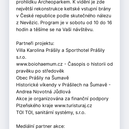
prohlídku Archeoparkem. K vidění je zde
největší rekonstrukce keltské vstupní brány
v České republice podle skutečného nálezu
z Nevězic. Program je v sobotu od 10 do 16
hodin a těšíme se na Vaši návštěvu.
Partneři projektu:
Villa Karolina Prášily a Sporthotel Prášily
s.r.o.
www.boiohaemum.cz - Časopis o historii od
pravěku po středověk
Obec Prášily na Šumavě
Historické víkendy v Prášilech na Šumavě -
Andrea Novotná Jůdlová
Akce je organizována za finanční podpory
Plzeňského kraje www.turisturaj.cz
TOI TOI, sanitární systémy, s.r.o.
Mediální partner akce: