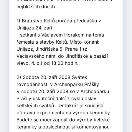
nejbližších dnech...
1) Bratrstvo Keltů pořádá přednášku v
Unijjazu 24. září
- setkání s Václavem Horákem na téma
řemesla a stavby Keltů. Místo konání:
Unijazz, Jindřišská 5, Praha 1 (z
Václavského nám. do Jindřišské a pasáží
vlevo, 4. p.) od 18:00 hodin..
2) Sobota 20. září 2008 Svátek
rovnodennosti v Archeoparku Prášily
V sobotu 20. září 2008 se v Archeoparku
Prášily uskuteční další z cyklu oslav
keltských svátků. Tentokrát je součástí
příprava experimentu na výrobu keramiky.
Budete se moci zapojit do výroby keltské
keramiky a poslechnout si komentovanou