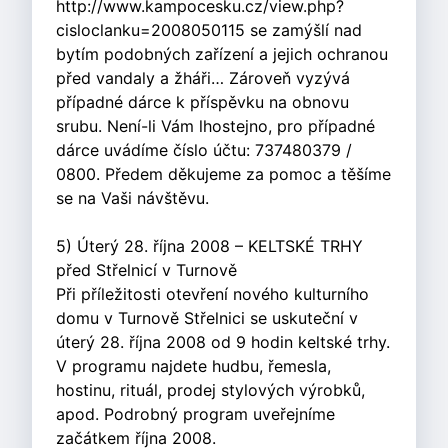
http://www.kampocesku.cz/view.php?
cisloclanku=2008050115 se zamýšlí nad
bytím podobných zařízení a jejich ochranou
před vandaly a žháři… Zároveň vyzývá
případné dárce k příspěvku na obnovu
srubu. Není-li Vám lhostejno, pro případné
dárce uvádíme číslo účtu: 737480379 /
0800. Předem děkujeme za pomoc a těšíme
se na Vaši návštěvu.
5) Úterý 28. října 2008 – KELTSKÉ TRHY
před Střelnicí v Turnově
Při příležitosti otevření nového kulturního
domu v Turnově Střelnici se uskuteční v
úterý 28. října 2008 od 9 hodin keltské trhy.
V programu najdete hudbu, řemesla,
hostinu, rituál, prodej stylových výrobků,
apod. Podrobný program uveřejníme
začátkem října 2008.