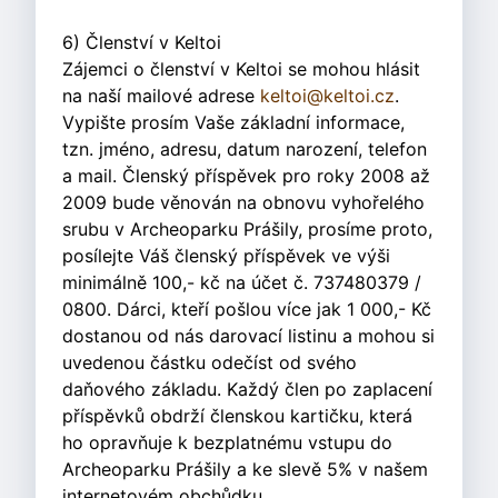
6) Členství v Keltoi
Zájemci o členství v Keltoi se mohou hlásit
na naší mailové adrese
keltoi@keltoi.cz
.
Vypište prosím Vaše základní informace,
tzn. jméno, adresu, datum narození, telefon
a mail. Členský příspěvek pro roky 2008 až
2009 bude věnován na obnovu vyhořelého
srubu v Archeoparku Prášily, prosíme proto,
posílejte Váš členský příspěvek ve výši
minimálně 100,- kč na účet č. 737480379 /
0800. Dárci, kteří pošlou více jak 1 000,- Kč
dostanou od nás darovací listinu a mohou si
uvedenou částku odečíst od svého
daňového základu. Každý člen po zaplacení
příspěvků obdrží členskou kartičku, která
ho opravňuje k bezplatnému vstupu do
Archeoparku Prášily a ke slevě 5% v našem
internetovém obchůdku.