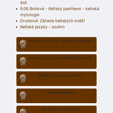
Asii
6.06 Bohové - Keltský pantheon - keltská
mytologie
Druidové: Záhada keltských kněží
Keltské jazyky - souhrn
Keltové - Čechy, Morava, Slezsko
Keltové v Evropě Keltská Evropa
Keltské hlavy a postavy
Keltské kmeny
Druidství, druidové