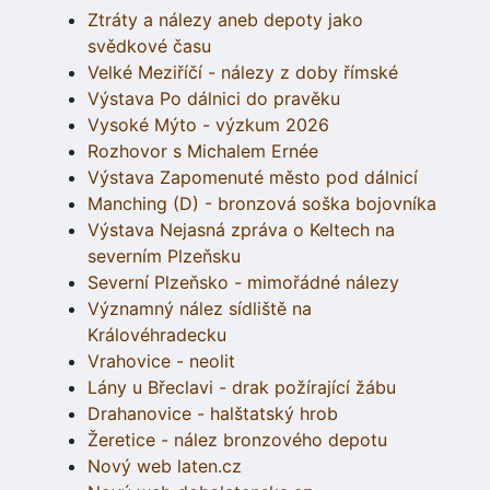
Ztráty a nálezy aneb depoty jako
svědkové času
Velké Meziříčí - nálezy z doby římské
Výstava Po dálnici do pravěku
Vysoké Mýto - výzkum 2026
Rozhovor s Michalem Ernée
Výstava Zapomenuté město pod dálnicí
Manching (D) - bronzová soška bojovníka
Výstava Nejasná zpráva o Keltech na
severním Plzeňsku
Severní Plzeňsko - mimořádné nálezy
Významný nález sídliště na
Královéhradecku
Vrahovice - neolit
Lány u Břeclavi - drak požírající žábu
Drahanovice - halštatský hrob
Žeretice - nález bronzového depotu
Nový web laten.cz