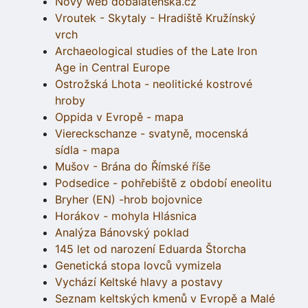
Nový web dobalatenska.cz
Vroutek - Skytaly - Hradiště Kružínský
vrch
Archaeological studies of the Late Iron
Age in Central Europe
Ostrožská Lhota - neolitické kostrové
hroby
Oppida v Evropě - mapa
Viereckschanze - svatyně, mocenská
sídla - mapa
Mušov - Brána do Římské říše
Podsedice - pohřebiště z období eneolitu
Bryher (EN) -hrob bojovnice
Horákov - mohyla Hlásnica
Analýza Bánovský poklad
145 let od narození Eduarda Štorcha
Genetická stopa lovců vymizela
Vychází Keltské hlavy a postavy
Seznam keltských kmenů v Evropě a Malé