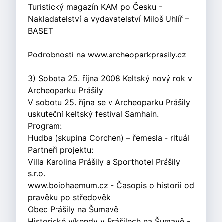
Turistický magazín KAM po Česku -
Nakladatelství a vydavatelství Miloš Uhlíř –
BASET
Podrobnosti na www.archeoparkprasily.cz
3) Sobota 25. října 2008 Keltský nový rok v
Archeoparku Prášily
V sobotu 25. října se v Archeoparku Prášily
uskuteční keltský festival Samhain.
Program:
Hudba (skupina Corchen) – řemesla - rituál
Partneři projektu:
Villa Karolina Prášily a Sporthotel Prášily
s.r.o.
www.boiohaemum.cz - Časopis o historii od
pravěku po středověk
Obec Prášily na Šumavě
Historické víkendy v Prášilech na Šumavě -