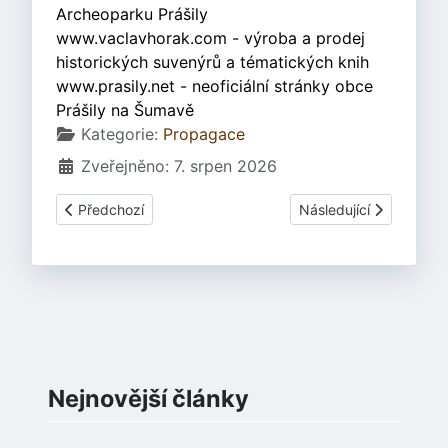
Archeoparku Prášily
www.vaclavhorak.com - výroba a prodej
historických suvenýrů a tématických knih
www.prasily.net - neoficiální stránky obce
Prášily na Šumavě
Základní údaje
Kategorie:
Propagace
Zveřejněno: 7. srpen 2026
Předchozí článek: Keltský kalendář
Další článek: Spolupr
Předchozí
Následující
Nejnovější články