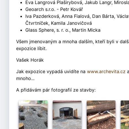
Eva Langrová Plaširybová, Jakub Langr, Miros
Geoarch s.r.o. - Petr Kovář
Iva Pazderková, Anna Fialová, Dan Bárta, Václav
Čtvrtníček, Kamila Janovičová
Glass Sphere, s. r. o., Martin Micka
Všem jmenovaným a mnoha dalším, kteří byli v dalš
expozice líbit.
Vašek Horák
Jak expozice vypadá uvidíte na
www.archevita.cz
a
mnoho...
A přidávám pár fotografií ze stavby: