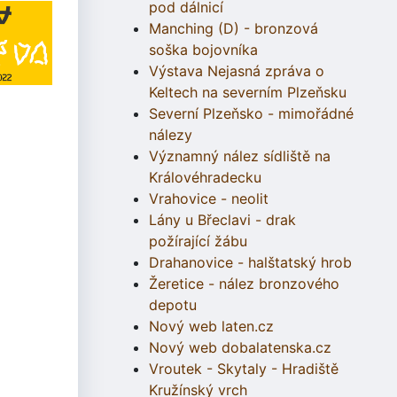
pod dálnicí
Manching (D) - bronzová
soška bojovníka
Výstava Nejasná zpráva o
Keltech na severním Plzeňsku
Severní Plzeňsko - mimořádné
nálezy
Významný nález sídliště na
Královéhradecku
Vrahovice - neolit
Lány u Břeclavi - drak
požírající žábu
Drahanovice - halštatský hrob
Žeretice - nález bronzového
depotu
Nový web laten.cz
Nový web dobalatenska.cz
Vroutek - Skytaly - Hradiště
Kružínský vrch