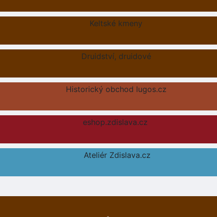
Keltské kmeny
Druidství, druidové
Historický obchod lugos.cz
eshop.zdislava.cz
Ateliér Zdislava.cz