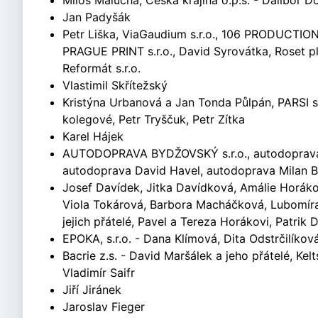
Miloš Malucha, Česká krajina o.p.s. - Dalibor Do
Jan Padyšák
Petr Liška, ViaGaudium s.r.o., 106 PRODUCTION 
PRAGUE PRINT s.r.o., David Syrovátka, Roset plu
Reformát s.r.o.
Vlastimil Skřítežský
Kristýna Urbanová a Jan Tonda Půlpán, PARSI s.r.
kolegové, Petr Tryščuk, Petr Zítka
Karel Hájek
AUTODOPRAVA BYDŽOVSKÝ s.r.o., autodoprava 
autodoprava David Havel, autodoprava Milan Bá
Josef Davídek, Jitka Davídková, Amálie Horáko
Viola Tokárová, Barbora Macháčková, Lubomír
jejich přátelé, Pavel a Tereza Horákovi, Patrik
EPOKA, s.r.o. - Dana Klímová, Dita Odstrčilíkov
Bacrie z.s. - David Maršálek a jeho přátelé, Kel
Vladimír Saifr
Jiří Jiránek
Jaroslav Fieger