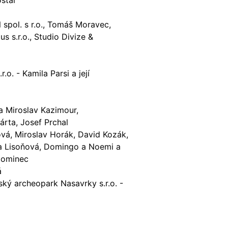
stál
spol. s r.o., Tomáš Moravec,
s s.r.o., Studio Divize &
o. - Kamila Parsi a její
Miroslav Kazimour,
rta, Josef Prchal
vá, Miroslav Horák, David Kozák,
a Lisoňová, Domingo a Noemi a
 Dominec
á
tský archeopark Nasavrky s.r.o. -