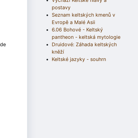
Vychází Keltské hlavy a
postavy
Seznam keltských kmenů v
Evropě a Malé Asii
6.06 Bohové - Keltský
pantheon - keltská mytologie
ude
Druidové: Záhada keltských
kněží
Keltské jazyky - souhrn