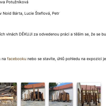
lava Potužníková
 Noid Bárta, Lucie Šteflová, Petr
ích vlnách DĚKUJI za odvedenou práci a těším se, že se b
 na
facebooku
nebo se stavíte, úhlů pohledu na expozici je