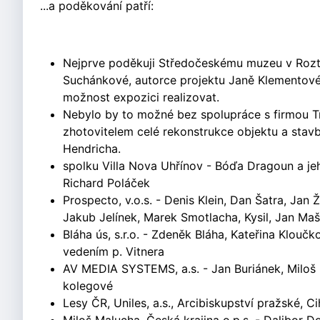
...a poděkování patří:
Nejprve poděkuji Středočeskému muzeu v Rozto
Suchánkové, autorce projektu Janě Klementové
možnost expozici realizovat.
Nebylo by to možné bez spolupráce s firmou Tri
zhotovitelem celé rekonstrukce objektu a stav
Hendricha.
spolku Villa Nova Uhřínov - Bóďa Dragoun a je
Richard Poláček
Prospecto, v.o.s. - Denis Klein, Dan Šatra, Jan
Jakub Jelínek, Marek Smotlacha, Kysil, Jan Mašt
Bláha ús, s.r.o. - Zdeněk Bláha, Kateřina Klouč
vedením p. Vitnera
AV MEDIA SYSTEMS, a.s. - Jan Buriánek, Miloš P
kolegové
Lesy ČR, Uniles, a.s., Arcibiskupství pražské, Ci