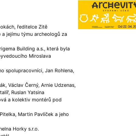
kách, ředitelce Zitě
 a jejímu týmu archeologů za
gema Building a.s., která byla
byvedoucího Miroslava
ho spolupracovníci, Jan Rohlena,
 Žák, Václav Černý, Arnie Udzenas,
alíř, Ruslan Yatsina
ková a kolektiv montérů pod
itelka, Martin Pavlíček a jeho
helna Horky s.r.o.