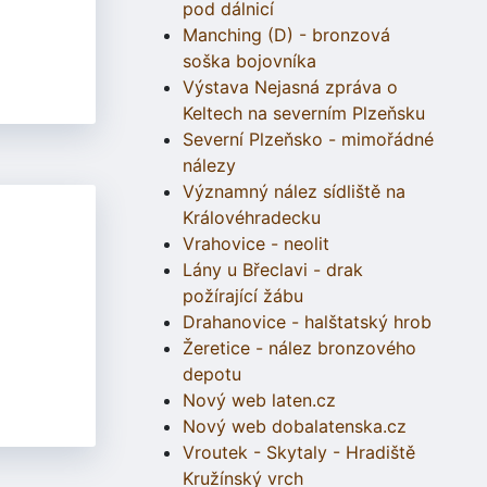
pod dálnicí
Manching (D) - bronzová
soška bojovníka
Výstava Nejasná zpráva o
Keltech na severním Plzeňsku
Severní Plzeňsko - mimořádné
nálezy
Významný nález sídliště na
Královéhradecku
Vrahovice - neolit
Lány u Břeclavi - drak
požírající žábu
Drahanovice - halštatský hrob
Žeretice - nález bronzového
depotu
Nový web laten.cz
Nový web dobalatenska.cz
Vroutek - Skytaly - Hradiště
Kružínský vrch