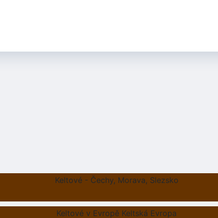
Keltové - Čechy, Morava, Slezsko
Keltové v Evropě Keltská Evropa