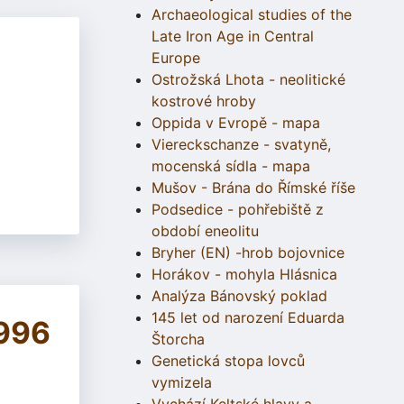
Archaeological studies of the
Late Iron Age in Central
Europe
Ostrožská Lhota - neolitické
kostrové hroby
Oppida v Evropě - mapa
Viereckschanze - svatyně,
mocenská sídla - mapa
Mušov - Brána do Římské říše
Podsedice - pohřebiště z
období eneolitu
Bryher (EN) -hrob bojovnice
Horákov - mohyla Hlásnica
Analýza Bánovský poklad
145 let od narození Eduarda
1996
Štorcha
Genetická stopa lovců
vymizela