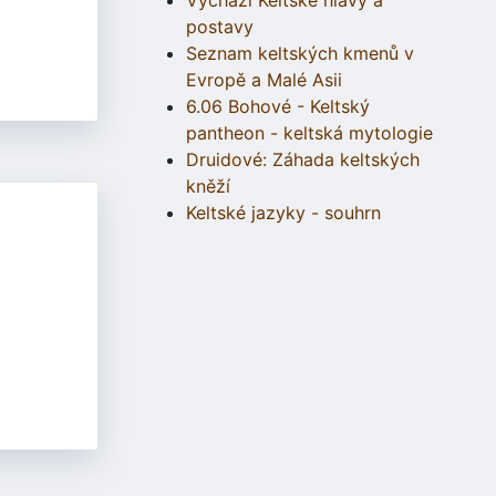
Vychází Keltské hlavy a
postavy
Seznam keltských kmenů v
Evropě a Malé Asii
6.06 Bohové - Keltský
pantheon - keltská mytologie
Druidové: Záhada keltských
kněží
Keltské jazyky - souhrn