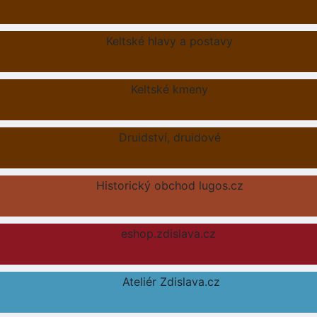
Keltské hlavy a postavy
Keltské kmeny
Druidství, druidové
Historický obchod lugos.cz
eshop.zdislava.cz
Ateliér Zdislava.cz