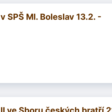
 SPŠ Ml. Boleslav 13.2. -
I ve Sboru českých bratří 2