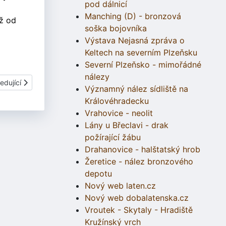
pod dálnicí
Manching (D) - bronzová
iž od
soška bojovníka
Výstava Nejasná zpráva o
Keltech na severním Plzeňsku
Severní Plzeňsko - mimořádné
nálezy
í článek: Keltoi ve zprávách ČT 30.5.2005
edující
Významný nález sídliště na
Královéhradecku
Vrahovice - neolit
Lány u Břeclavi - drak
požírající žábu
Drahanovice - halštatský hrob
Žeretice - nález bronzového
depotu
Nový web laten.cz
Nový web dobalatenska.cz
Vroutek - Skytaly - Hradiště
Kružínský vrch