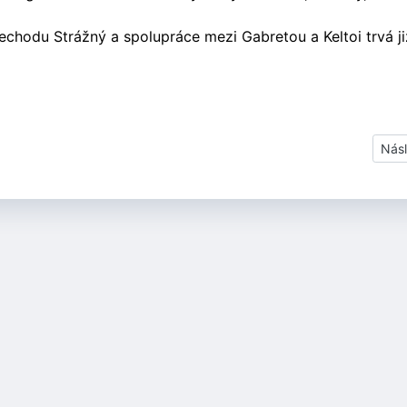
chodu Strážný a spolupráce mezi Gabretou a Keltoi trvá j
 27. srpna 2005
Dalš
Násl