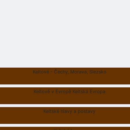
Keltové - Čechy, Morava, Slezsko
Keltové v Evropě Keltská Evropa
Keltské hlavy a postavy