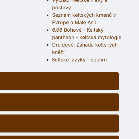
Vychází Keltské hlavy a
postavy
Seznam keltských kmenů v
Evropě a Malé Asii
6.06 Bohové - Keltský
pantheon - keltská mytologie
Druidové: Záhada keltských
kněží
Keltské jazyky - souhrn