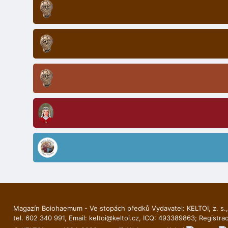
Magazín Boiohaemum - Ve stopách předků Vydavatel: KELTOI, z. s.,
tel. 602 340 991, Email:
keltoi@keltoi.cz
, ICQ: 493389863; Registra