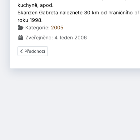
kuchyně, apod.
Skanzen Gabreta naleznete 30 km od hraničního pře
roku 1998.
Základní údaje
Kategorie:
2005
Zveřejněno: 4. leden 2006
Předchozí článek: Skotské hry na zámku Sychrov - sobota
Předchozí