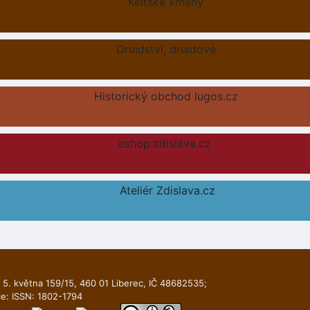
Keltské kmeny
Druidství, druidové
Historický obchod lugos.cz
eshop.zdislava.cz
Ateliér Zdislava.cz
 5. května 159/15, 460 01 Liberec, IČ 48682535;
ce: ISSN: 1802-1794