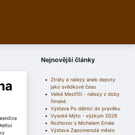
Nejnovější články
Ztráty a nálezy aneb depoty
na
jako svědkové času
Velké Meziříčí - nálezy z doby
římské
Výstava Po dálnici do pravěku
Vysoké Mýto - výzkum 2026
vesničce
Rozhovor s Michalem Ernée
Keltoi
Výstava Zapomenuté město
ky