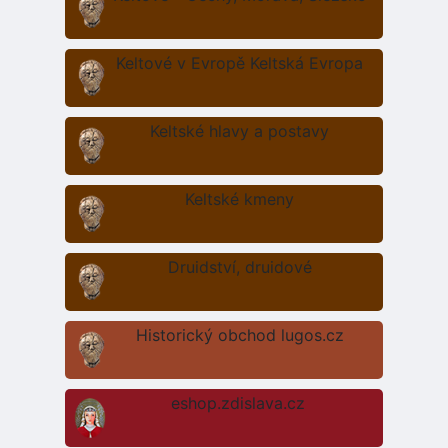
Keltové v Evropě Keltská Evropa
Keltské hlavy a postavy
Keltské kmeny
Druidství, druidové
Historický obchod lugos.cz
eshop.zdislava.cz