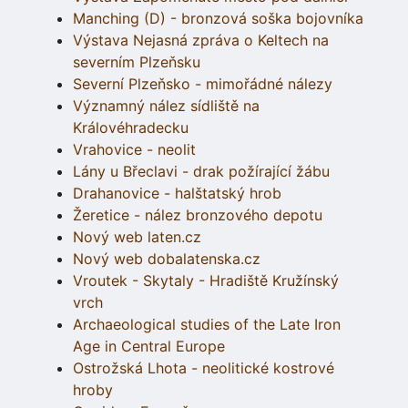
Manching (D) - bronzová soška bojovníka
Výstava Nejasná zpráva o Keltech na
severním Plzeňsku
Severní Plzeňsko - mimořádné nálezy
Významný nález sídliště na
Královéhradecku
Vrahovice - neolit
Lány u Břeclavi - drak požírající žábu
Drahanovice - halštatský hrob
Žeretice - nález bronzového depotu
Nový web laten.cz
Nový web dobalatenska.cz
Vroutek - Skytaly - Hradiště Kružínský
vrch
Archaeological studies of the Late Iron
Age in Central Europe
Ostrožská Lhota - neolitické kostrové
hroby