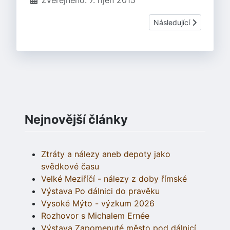
Zveřejněno: 7. říjen 2015
Další článek: Náš ven
Následující
Nejnovější články
Ztráty a nálezy aneb depoty jako
svědkové času
Velké Meziříčí - nálezy z doby římské
Výstava Po dálnici do pravěku
Vysoké Mýto - výzkum 2026
Rozhovor s Michalem Ernée
Výstava Zapomenuté město pod dálnicí