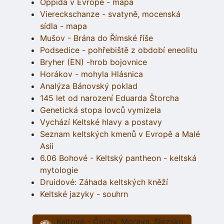
Oppida v Evropě - mapa
Viereckschanze - svatyně, mocenská
sídla - mapa
Mušov - Brána do Římské říše
Podsedice - pohřebiště z období eneolitu
Bryher (EN) -hrob bojovnice
Horákov - mohyla Hlásnica
Analýza Bánovský poklad
145 let od narození Eduarda Štorcha
Genetická stopa lovců vymizela
Vychází Keltské hlavy a postavy
Seznam keltských kmenů v Evropě a Malé
Asii
6.06 Bohové - Keltský pantheon - keltská
mytologie
Druidové: Záhada keltských kněží
Keltské jazyky - souhrn
Keltové - Čechy, Morava, Slezsko