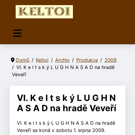
Domů
Keltoi
Archiv
Produkce
2009
VI. K e l t s k ý L U G H N A S A D na hradě
Veveří
VI. K e l t s k ý L U G H N
A S A D na hradě Veveří
VI. K e l t s k ý L U G H N A S A D na hradě
Veveří se koná v sobotu 1. srpna 2009.