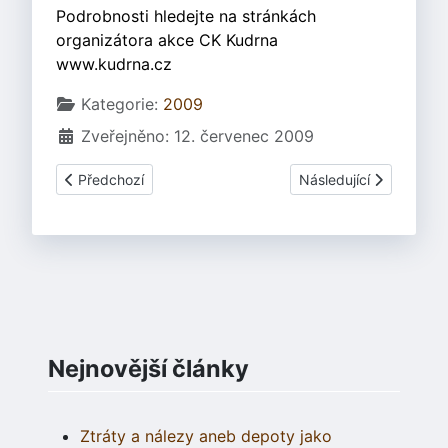
Podrobnosti hledejte na stránkách
organizátora akce CK Kudrna
www.kudrna.cz
Základní údaje
Kategorie:
2009
Zveřejněno: 12. červenec 2009
Předchozí článek: Keltové v jižních Čechách
Další článek: Beltine 2
Předchozí
Následující
Nejnovější články
Ztráty a nálezy aneb depoty jako