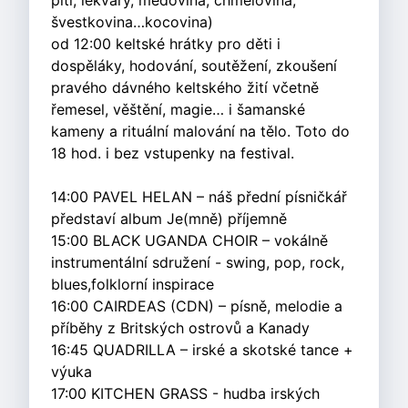
pití, lekvary, medovina, chmelovina,
švestkovina…kocovina)
od 12:00 keltské hrátky pro děti i
dospěláky, hodování, soutěžení, zkoušení
pravého dávného keltského žití včetně
řemesel, věštění, magie… i šamanské
kameny a rituální malování na tělo. Toto do
18 hod. i bez vstupenky na festival.
14:00 PAVEL HELAN – náš přední písničkář
představí album Je(mně) příjemně
15:00 BLACK UGANDA CHOIR – vokálně
instrumentální sdružení - swing, pop, rock,
blues,folklorní inspirace
16:00 CAIRDEAS (CDN) – písně, melodie a
příběhy z Britských ostrovů a Kanady
16:45 QUADRILLA – irské a skotské tance +
výuka
17:00 KITCHEN GRASS - hudba irských