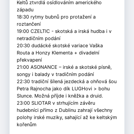
Keltů ztvrdlá osídlováním amerického
západu
18:30 rytmy bubnů pro protažení a
roztančení
19:00 CZELTIC - skotská a irská hudba i v
netradičním podání
20:30 dudácké skotské variace Vaška
Routa a Honzy Klementa + divadelní
překvapení
21:00 ASONANCE – irské a skotské písně,
songy i balady v tradičním podání
22:30 tradiční šílená jezdecká a ohňová šou
Petra Rajnocha jako dík LUGHovi > bohu
Slunce. Možná příjde i kněžka a druid.
23:00 SLIOTAR v strhujícím závěru
hudebníci přímo z Dublinu zahrají všechny
polohy irské muziky, sahající až ke keltským
kořenům