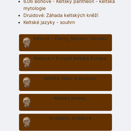
6.06 Bohové - Keltský pantheon - keltská
mytologie
Druidové: Záhada keltských kněží
Keltské jazyky - souhrn
Keltové - Čechy, Morava, Slezsko
Keltové v Evropě Keltská Evropa
Keltské hlavy a postavy
Keltské kmeny
Druidství, druidové