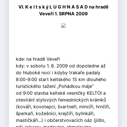
VI. K e l t s k ý L U G H N A S A D na hradě
Veveří 1. SRPNA 2009
kde: na hradě Veveří
kdy: v sobotu 1. 8. 2009 od dopoledne až
do hluboké noci i kdyby trakaře padaly
8:00-9:00 start keltského 15 km dlouhého
turistického tažení „Pohádkou máje“
od 9:00 stavba keltské vesničky KELTOI a
otevírání stylových řemeslnických krámků
(kováři, kovotepci, švartneři, mincíři, hrnčíři,
šperkaři, kožešníci, krejčíři, bylinkáři,
mastičkáři...) i občerstvovacích oáz (jídlo,