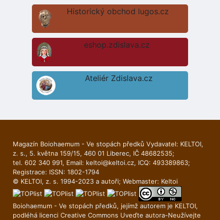
Historický obchod lugos.cz
eshop.zdislava.cz
Ateliér Zdislava.cz
Magazín Boiohaemum - Ve stopách předků Vydavatel: KELTOI,
z. s., 5. května 159/15, 460 01 Liberec, IČ 48682535;
tel. 602 340 991, Email:
keltoi@keltoi.cz
, ICQ: 493389863;
Registrace: ISSN: 1802-1794
© KELTOI, z. s. 1994-2023 a autoři; Webmaster:
Keltoi
Boiohaemum - Ve stopách předků, jejímž autorem je
KELTOI
,
podléhá licenci
Creative Commons Uveďte autora-Neuží­vejte