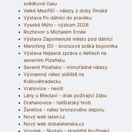
svědkové času
Velké Meziříčí - nálezy z doby římské
Výstava Po dálnici do pravěku
Vysoké Mýto - výzkum 2026
Rozhovor s Michalem Ernée
Výstava Zapomenuté město pod dálnicí
Manching (D) - bronzová soška bojovníka
Výstava Nejasná zpráva o Keltech na
severním Plzeňsku
Severní Plzeňsko - mimořádné nálezy
Významný nález sídliště na
Královéhradecku
Vrahovice - neolit
Lány u Břeclavi - drak požírající žábu
Drahanovice - halštatský hrob
Žeretice - nález bronzového depotu
Nový web laten.cz
Nový web dobalatenska.cz
Vroutek - Skytaly - Hradiště Kružínský