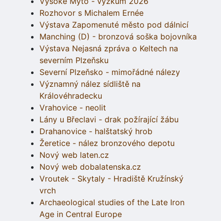
Vysoké Mýto - výzkum 2026
Rozhovor s Michalem Ernée
Výstava Zapomenuté město pod dálnicí
Manching (D) - bronzová soška bojovníka
Výstava Nejasná zpráva o Keltech na
severním Plzeňsku
Severní Plzeňsko - mimořádné nálezy
Významný nález sídliště na
Královéhradecku
Vrahovice - neolit
Lány u Břeclavi - drak požírající žábu
Drahanovice - halštatský hrob
Žeretice - nález bronzového depotu
Nový web laten.cz
Nový web dobalatenska.cz
Vroutek - Skytaly - Hradiště Kružínský
vrch
Archaeological studies of the Late Iron
Age in Central Europe