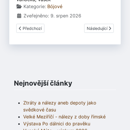
Základní údaje
Kategorie:
Bójové
Zveřejněno: 9. srpen 2026
Předchozí článek: Havranok 14.8.2004
Další článek: Havrano
Předchozí
Následující
Nejnovější články
Ztráty a nálezy aneb depoty jako
svědkové času
Velké Meziříčí - nálezy z doby římské
Výstava Po dálnici do pravěku