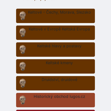
Keltové - Čechy, Morava, Slezsko
Keltové v Evropě Keltská Evropa
Keltské hlavy a postavy
Keltské kmeny
Druidství, druidové
Historický obchod lugos.cz