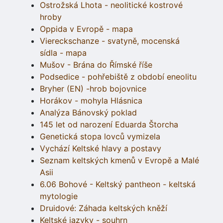
Ostrožská Lhota - neolitické kostrové
hroby
Oppida v Evropě - mapa
Viereckschanze - svatyně, mocenská
sídla - mapa
Mušov - Brána do Římské říše
Podsedice - pohřebiště z období eneolitu
Bryher (EN) -hrob bojovnice
Horákov - mohyla Hlásnica
Analýza Bánovský poklad
145 let od narození Eduarda Štorcha
Genetická stopa lovců vymizela
Vychází Keltské hlavy a postavy
Seznam keltských kmenů v Evropě a Malé
Asii
6.06 Bohové - Keltský pantheon - keltská
mytologie
Druidové: Záhada keltských kněží
Keltské jazyky - souhrn