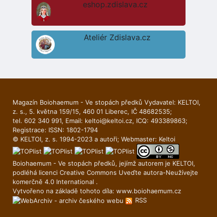
eshop.zdislava.cz
Ateliér Zdislava.cz
Magazín Boiohaemum - Ve stopách předků Vydavatel: KELTOI,
z. s., 5. května 159/15, 460 01 Liberec, IČ 48682535;
tel. 602 340 991, Email:
keltoi@keltoi.cz
, ICQ: 493389863;
Registrace: ISSN: 1802-1794
© KELTOI, z. s. 1994-2023 a autoři; Webmaster:
Keltoi
Boiohaemum - Ve stopách předků, jejímž autorem je
KELTOI
,
podléhá licenci
Creative Commons Uveďte autora-Neuží­vejte
komerčně 4.0 International
.
Vytvořeno na základě tohoto díla:
www.boiohaemum.cz
RSS