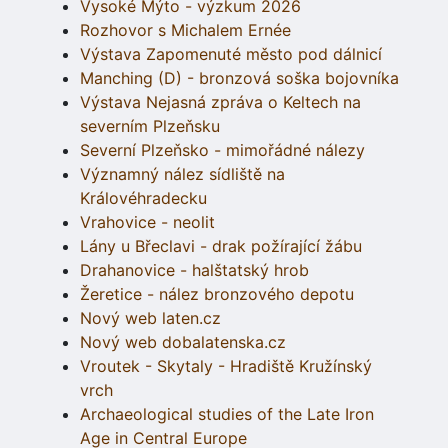
Vysoké Mýto - výzkum 2026
Rozhovor s Michalem Ernée
Výstava Zapomenuté město pod dálnicí
Manching (D) - bronzová soška bojovníka
Výstava Nejasná zpráva o Keltech na
severním Plzeňsku
Severní Plzeňsko - mimořádné nálezy
Významný nález sídliště na
Královéhradecku
Vrahovice - neolit
Lány u Břeclavi - drak požírající žábu
Drahanovice - halštatský hrob
Žeretice - nález bronzového depotu
Nový web laten.cz
Nový web dobalatenska.cz
Vroutek - Skytaly - Hradiště Kružínský
vrch
Archaeological studies of the Late Iron
Age in Central Europe