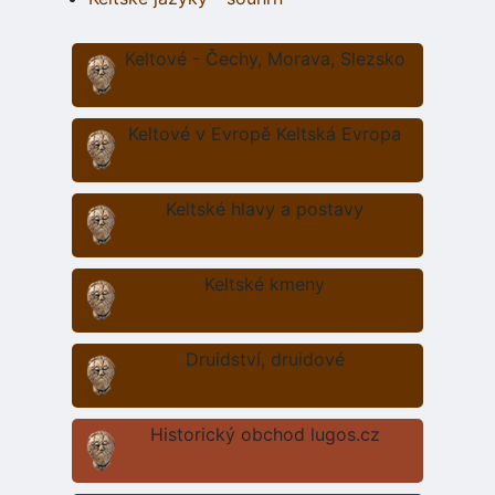
Keltové - Čechy, Morava, Slezsko
Keltové v Evropě Keltská Evropa
Keltské hlavy a postavy
Keltské kmeny
Druidství, druidové
Historický obchod lugos.cz