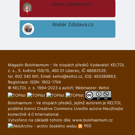
eshop.zdislava.cz
Ateliér Zdislava.cz
Magazín Boiohaemum - Ve stopách předků Vydavatel: KELTOI,
z. s., 5. května 159/15, 460 01 Liberec, IČ 48682535;
tel. 602 340 991, Email:
keltoi@keltoi.cz
, ICQ: 493389863;
Registrace: ISSN: 1802-1794
© KELTOI, z. s. 1994-2023 a autoři; Webmaster:
Keltoi
Boiohaemum - Ve stopách předků, jejímž autorem je
KELTOI
,
podléhá licenci
Creative Commons Uveďte autora-Neuží­vejte
komerčně 4.0 International
.
Vytvořeno na základě tohoto díla:
www.boiohaemum.cz
RSS