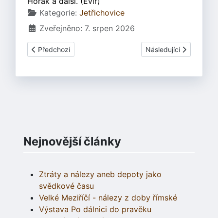
Horák a další. (Evir)
Základní údaje
Kategorie:
Jetřichovice
Zveřejněno: 7. srpen 2026
Předchozí článek: Jetřichovice | Letní tábor 1. běh 2000 - 
Další článek: Jetřichov
Předchozí
Následující
Nejnovější články
Ztráty a nálezy aneb depoty jako
svědkové času
Velké Meziříčí - nálezy z doby římské
Výstava Po dálnici do pravěku