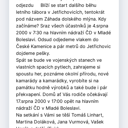
odjezdu Blíží se start dalšího běhu
letního tábora v Jetřichovicích, tentokrát
pod názvem Záhada dolského mlýna. Kdy
začínáme? Sraz všech účastníků je 4.srpna
2000 v 7:30 na hlavním nádraží ČD v Mladé
Boleslavi. Odsud odjedeme vlakem do
České Kamenice a pár metrů do Jetřichovic
dojdeme pešky.
Spát se bude ve vojenských stanech ve
vlastních spacích pytlech, zahrajeme si
spoustu her, poznáme okolní přírodu, nové
kamarády a kamarádky, vyrobíte si na
památku hodně výrobků a také bude i pár
překvapení. Domů ať Vás rodiče očekávají
17.srpna 2000 v 17:00 opět na hlavním
nádraží ČD v Mladé Boleslavi.
Na setkání s Vámi se těší Tomáš Linhart,
Martina Doláková, Jana Vurmová, Vašek