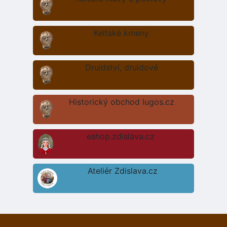
Keltské kmeny
Druidství, druidové
Historický obchod lugos.cz
eshop.zdislava.cz
Ateliér Zdislava.cz