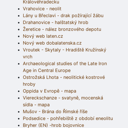
Královéhradecku
Vrahovice - neolit
Lány u Břeclavi - drak požírající žábu
Drahanovice - halštatský hrob
Žeretice - nález bronzového depotu
Nový web laten.cz
Nový web dobalatenska.cz
Vroutek - Skytaly - Hradiště Kružínský
vrch
Archaeological studies of the Late Iron
Age in Central Europe
Ostrožská Lhota - neolitické kostrové
hroby
Oppida v Evropě - mapa
Viereckschanze - svatyně, mocenská
sídla - mapa
Mušov - Brána do Římské říše
Podsedice - pohřebiště z období eneolitu
Bryher (EN) -hrob bojovnice