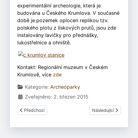
experimentální archeologie, která je
budována u Českého Krumlova. V současné
době je pozemek oplocen replikou tzv.
polského plotu z lískových prutů, jsou zde
instalovány lavičky pro přednášky,
lukostřelnice a ohniště.
Kontakt: Regionální muzeum v Českém
Krumlově, více
zde
Základní údaje
Kategorie:
Archeoparky
Zveřejněno: 2. březen 2015
Předchozí článek: Archeopark v Chotěbuzi znovuotevřen
Další článek: Pravěká 
Předchozí
Následující