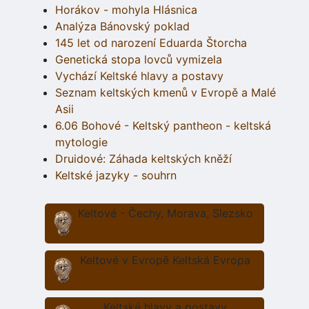
Horákov - mohyla Hlásnica
Analýza Bánovský poklad
145 let od narození Eduarda Štorcha
Genetická stopa lovců vymizela
Vychází Keltské hlavy a postavy
Seznam keltských kmenů v Evropě a Malé
Asii
6.06 Bohové - Keltský pantheon - keltská
mytologie
Druidové: Záhada keltských kněží
Keltské jazyky - souhrn
Keltové - Čechy, Morava, Slezsko
Keltové v Evropě Keltská Evropa
Keltské hlavy a postavy