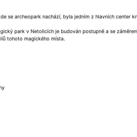
e se archeopark nachází, byla jedním z hlavních center kn
ologický park v Netolicích je budován postupně a se záměre
ilů tohoto magického místa.
ny