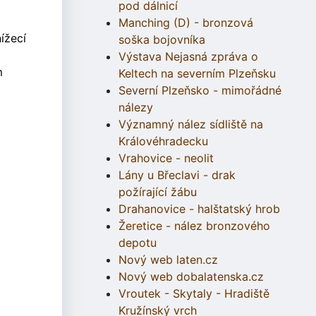
pod dálnicí
Manching (D) - bronzová
ížecí
soška bojovníka
Výstava Nejasná zpráva o
m
Keltech na severním Plzeňsku
Severní Plzeňsko - mimořádné
nálezy
Významný nález sídliště na
Královéhradecku
Vrahovice - neolit
Lány u Břeclavi - drak
požírající žábu
Drahanovice - halštatský hrob
Žeretice - nález bronzového
depotu
Nový web laten.cz
Nový web dobalatenska.cz
Vroutek - Skytaly - Hradiště
Kružínský vrch