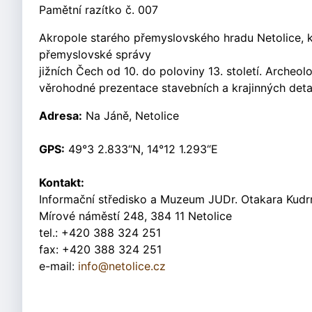
Pamětní razítko č. 007
Akropole starého přemyslovského hradu Netolice, kd
přemyslovské správy
jižních Čech od 10. do poloviny 13. století. Arche
věrohodné prezentace stavebních a krajinných deta
Adresa:
Na Jáně, Netolice
GPS:
49°3 2.833“N, 14°12 1.293“E
Kontakt:
Informační středisko a Muzeum JUDr. Otakara Kudr
Mírové náměstí 248, 384 11 Netolice
tel.: +420 388 324 251
fax: +420 388 324 251
e-mail:
info@netolice.cz