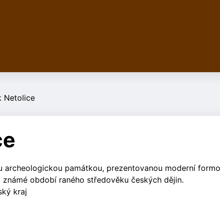
 Netolice
ce
kou archeologickou památkou, prezentovanou moderní form
o známé období raného středověku českých dějin.
ský kraj