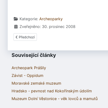
Základní údaje
Kategorie:
Archeoparky
Zveřejněno: 30. prosinec 2008
Předchozí článek: Keltská usedlost Isarno Letovice
Předchozí
Související články
Archeopark Prášily
Závist - Oppidum
Moravské zemské muzeum
Hradsko - pevnost nad Kokořínským údolím
Muzeum Dolní Věstonice - věk lovců a mamutů