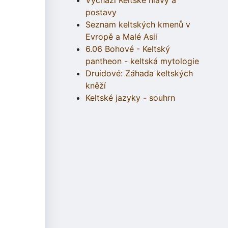
Vychází Keltské hlavy a
postavy
Seznam keltských kmenů v
Evropě a Malé Asii
6.06 Bohové - Keltský
pantheon - keltská mytologie
Druidové: Záhada keltských
kněží
Keltské jazyky - souhrn