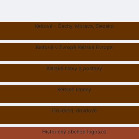
Keltové - Čechy, Morava, Slezsko
Keltové v Evropě Keltská Evropa
Keltské hlavy a postavy
Keltské kmeny
Druidství, druidové
Historický obchod lugos.cz