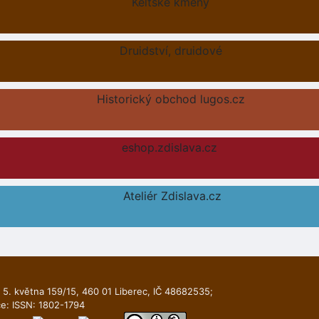
Keltské kmeny
Druidství, druidové
Historický obchod lugos.cz
eshop.zdislava.cz
Ateliér Zdislava.cz
 5. května 159/15, 460 01 Liberec, IČ 48682535;
ce: ISSN: 1802-1794