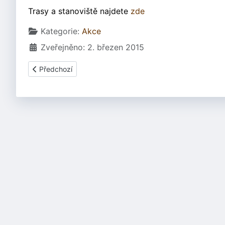
Trasy a stanoviště najdete
zde
Základní údaje
Kategorie:
Akce
Zveřejněno: 2. březen 2015
Předchozí článek: Výstava Velká Morava a počátky křesťa
Předchozí