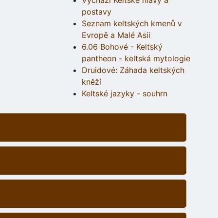
Vychází Keltské hlavy a
postavy
Seznam keltských kmenů v
Evropě a Malé Asii
6.06 Bohové - Keltský
pantheon - keltská mytologie
Druidové: Záhada keltských
kněží
Keltské jazyky - souhrn