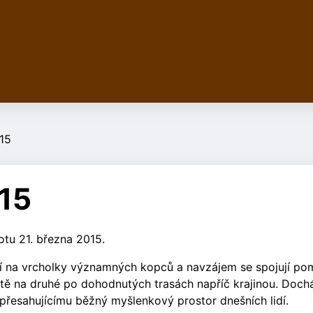
015
015
otu 21. března 2015.
ají na vrcholky významných kopců a navzájem se spojují po
iště na druhé po dohodnutých trasách napříč krajinou. Doch
přesahujícímu běžný myšlenkový prostor dnešních lidí.