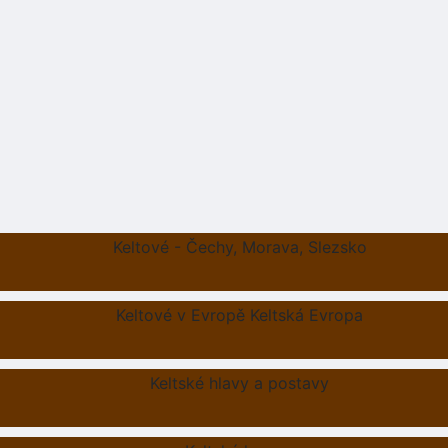
Keltové - Čechy, Morava, Slezsko
Keltové v Evropě Keltská Evropa
Keltské hlavy a postavy