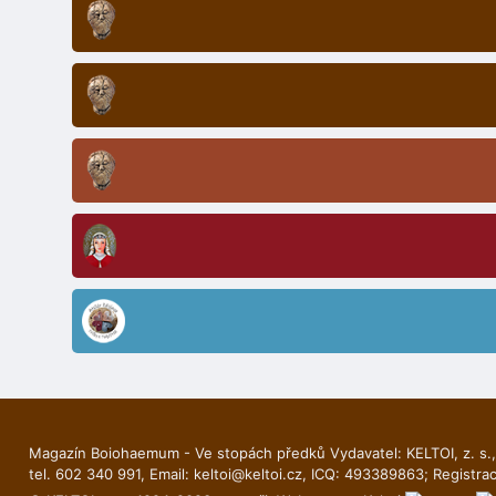
Magazín Boiohaemum - Ve stopách předků Vydavatel: KELTOI, z. s.,
tel. 602 340 991, Email:
keltoi@keltoi.cz
, ICQ: 493389863; Registra