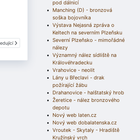
pod dálnicí
Manching (D) - bronzová
soška bojovníka
Výstava Nejasná zpráva o
Keltech na severním Plzeňsku
Severní Plzeňsko - mimořádné
í článek: Dukát opavského vévody Přemka I.
edující
nálezy
Významný nález sídliště na
Královéhradecku
Vrahovice - neolit
Lány u Břeclavi - drak
požírající žábu
Drahanovice - halštatský hrob
Žeretice - nález bronzového
depotu
Nový web laten.cz
Nový web dobalatenska.cz
Vroutek - Skytaly - Hradiště
Kružínský vrch