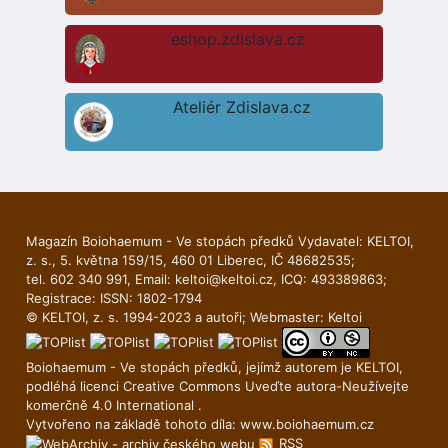
eshop.zdislava.cz
Ateliér Zdislava.cz
Magazín Boiohaemum - Ve stopách předků Vydavatel: KELTOI,
z. s., 5. května 159/15, 460 01 Liberec, IČ 48682535;
tel. 602 340 991, Email:
keltoi@keltoi.cz
, ICQ: 493389863;
Registrace: ISSN: 1802-1794
© KELTOI, z. s. 1994-2023 a autoři; Webmaster:
Keltoi
Boiohaemum - Ve stopách předků, jejímž autorem je
KELTOI
,
podléhá licenci
Creative Commons Uveďte autora-Neuží­vejte
komerčně 4.0 International
.
Vytvořeno na základě tohoto díla:
www.boiohaemum.cz
RSS