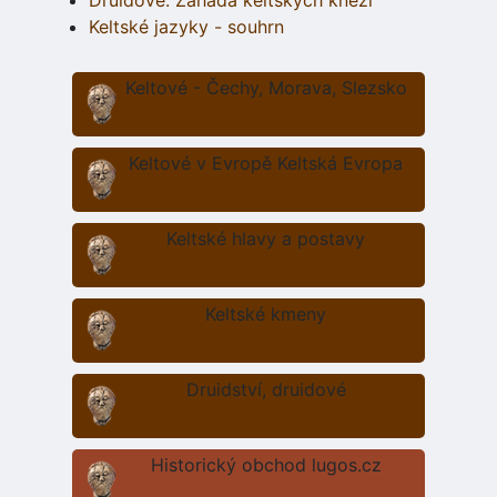
Druidové: Záhada keltských kněží
Keltské jazyky - souhrn
Keltové - Čechy, Morava, Slezsko
Keltové v Evropě Keltská Evropa
Keltské hlavy a postavy
Keltské kmeny
Druidství, druidové
Historický obchod lugos.cz