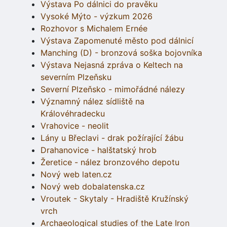
Výstava Po dálnici do pravěku
Vysoké Mýto - výzkum 2026
Rozhovor s Michalem Ernée
Výstava Zapomenuté město pod dálnicí
Manching (D) - bronzová soška bojovníka
Výstava Nejasná zpráva o Keltech na
severním Plzeňsku
Severní Plzeňsko - mimořádné nálezy
Významný nález sídliště na
Královéhradecku
Vrahovice - neolit
Lány u Břeclavi - drak požírající žábu
Drahanovice - halštatský hrob
Žeretice - nález bronzového depotu
Nový web laten.cz
Nový web dobalatenska.cz
Vroutek - Skytaly - Hradiště Kružínský
vrch
Archaeological studies of the Late Iron