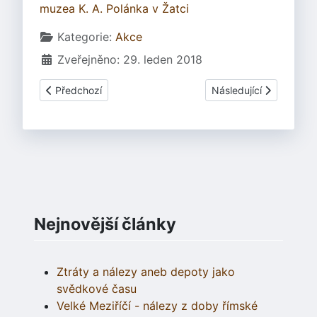
muzea K. A. Polánka v Žatci
Základní údaje
Kategorie:
Akce
Zveřejněno: 29. leden 2018
Předchozí článek: Festival Lughnasad na Veveří 4. srpna 
Další článek: Barbaři 
Předchozí
Následující
Nejnovější články
Ztráty a nálezy aneb depoty jako
svědkové času
Velké Meziříčí - nálezy z doby římské