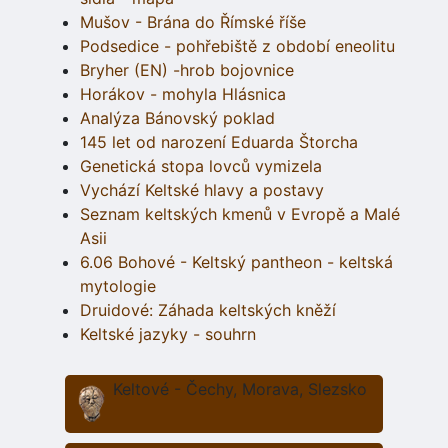
Mušov - Brána do Římské říše
Podsedice - pohřebiště z období eneolitu
Bryher (EN) -hrob bojovnice
Horákov - mohyla Hlásnica
Analýza Bánovský poklad
145 let od narození Eduarda Štorcha
Genetická stopa lovců vymizela
Vychází Keltské hlavy a postavy
Seznam keltských kmenů v Evropě a Malé
Asii
6.06 Bohové - Keltský pantheon - keltská
mytologie
Druidové: Záhada keltských kněží
Keltské jazyky - souhrn
Keltové - Čechy, Morava, Slezsko