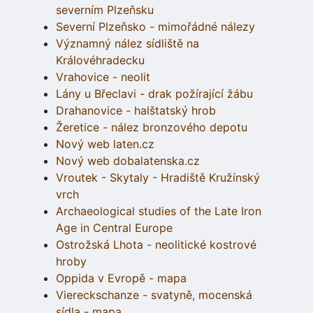
severním Plzeňsku
Severní Plzeňsko - mimořádné nálezy
Významný nález sídliště na
Královéhradecku
Vrahovice - neolit
Lány u Břeclavi - drak požírající žábu
Drahanovice - halštatský hrob
Žeretice - nález bronzového depotu
Nový web laten.cz
Nový web dobalatenska.cz
Vroutek - Skytaly - Hradiště Kružínský
vrch
Archaeological studies of the Late Iron
Age in Central Europe
Ostrožská Lhota - neolitické kostrové
hroby
Oppida v Evropě - mapa
Viereckschanze - svatyně, mocenská
sídla - mapa