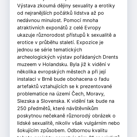
Výstava zkoumá dějiny sexuality a erotiky
od nejranějších počátků lidstva až po
nedávnou minulost. Pomocí mnoha
atraktivních exponátů z celé Evropy
ukazuje různorodost přístupů k sexualitě a
erotice v průběhu staletí. Expozice je
jednou se série tematických
archeologických výstav pořádaných Drents
muzeem v Holandsku. Byla již k vidění v
několika evropských městech a při její
instalaci v Brně bude obohacena o řadu
artefaktů vztahujících se k prezentované
problematice na území Čech, Moravy,
Slezska a Slovenska. K vidění tak bude na
250 předmětů, které návštěvníkům
poskytnou nečekaně různorodý obrázek o
lidské sexualitě, nikoliv však vulgárním nebo
šokujícím způsobem. Odbornou kvalitu