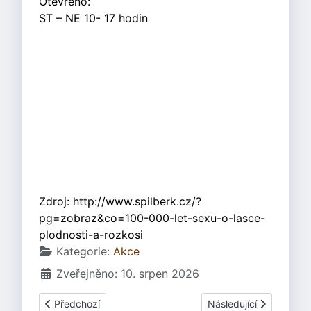
Otevřeno:
ST – NE 10- 17 hodin
Zdroj: http://www.spilberk.cz/?
pg=zobraz&co=100-000-let-sexu-o-lasce-
plodnosti-a-rozkosi
Základní údaje
Kategorie:
Akce
Zveřejněno: 10. srpen 2026
Předchozí článek: Beltine 2009 - Oživená historie
Další článek: Výsta
Předchozí
Následující