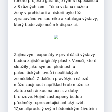
tohoto projektu garantuje tým 31 specialistů
z 8 různých zemí. Téma vztahu muže a
ženy v prehistorii a historii bylo též
zpracováno ve sborníku a katalogu výstavy,
který bude zájemcům k dispozici.
Zajímavými exponáty v první části výstavy
budou zajisté originály plastik Venuší, které
sloužily jako symbol plodnosti u
paleolitických lovců i neolitických
zemědělců. Z dalších pravěkých nálezů
může zaujmout například hrob muže se
zlatou schránkou na penis z doby
bronzové. Hojně zastoupeny budou
předměty reprezentující antický svět,
17_smallproslulý svým hédonickým životním