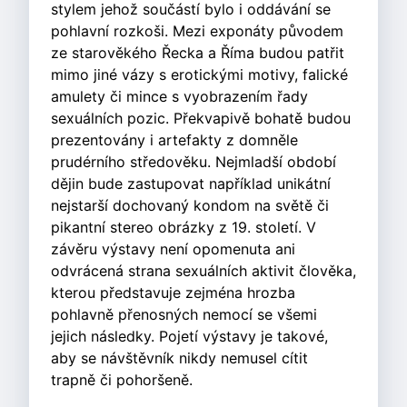
stylem jehož součástí bylo i oddávání se
pohlavní rozkoši. Mezi exponáty původem
ze starověkého Řecka a Říma budou patřit
mimo jiné vázy s erotickými motivy, falické
amulety či mince s vyobrazením řady
sexuálních pozic. Překvapivě bohatě budou
prezentovány i artefakty z domněle
prudérního středověku. Nejmladší období
dějin bude zastupovat například unikátní
nejstarší dochovaný kondom na světě či
pikantní stereo obrázky z 19. století. V
závěru výstavy není opomenuta ani
odvrácená strana sexuálních aktivit člověka,
kterou představuje zejména hrozba
pohlavně přenosných nemocí se všemi
jejich následky. Pojetí výstavy je takové,
aby se návštěvník nikdy nemusel cítit
trapně či pohoršeně.