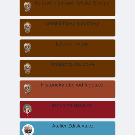
Keltové v Evropě Keltská Evropa
Keltské hlavy a postavy
Keltské kmeny
Druidství, druidové
Historický obchod lugos.cz
eshop.zdislava.cz
Ateliér Zdislava.cz