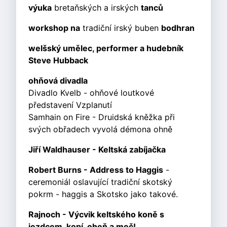
výuka
bretaňských a irských
tanců
workshop na
tradiční irský buben
bodhran
welšský umělec, performer a hudebník
Steve Hubback
ohňová divadla
Divadlo Kvelb - ohňové loutkové
představení Vzplanutí
Samhain on Fire - Druidská kněžka při
svých obřadech vyvolá démona ohně
Jiří Waldhauser - Keltská zabíjačka
Robert Burns - Address to Haggis
-
ceremoniál oslavující tradiční skotský
pokrm - haggis a Skotsko jako takové.
Rajnoch - Výcvik keltského koně s
jezdcem, kopí, oheň a meč!