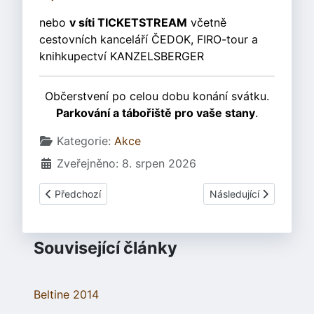
nebo
v síti TICKETSTREAM
včetně
cestovních kanceláří ČEDOK, FIRO-tour a
knihkupectví KANZELSBERGER
Občerstvení po celou dobu konání svátku.
Parkování a tábořiště pro vaše stany
.
Základní údaje
Kategorie:
Akce
Zveřejněno: 8. srpen 2026
Předchozí článek: Svátek keltské kultury Beltine 2010
Další článek: Beltine 2
Předchozí
Následující
Související články
Beltine 2014