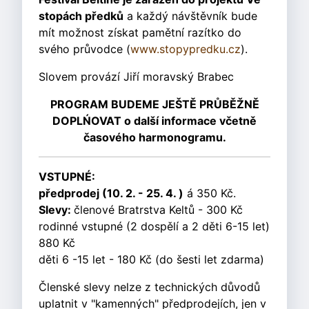
stopách předků
a každý návštěvník bude
mít možnost získat pamětní razítko do
svého průvodce (
www.stopypredku.cz
).
Slovem provází Jiří moravský Brabec
PROGRAM BUDEME JEŠTĚ PRŮBĚŽNĚ
DOPLŃOVAT o další informace včetně
časového harmonogramu.
VSTUPNÉ:
předprodej (10. 2. - 25. 4. )
á 350 Kč.
Slevy:
členové Bratrstva Keltů - 300 Kč
rodinné vstupné (2 dospělí a 2 děti 6-15 let)
880 Kč
děti 6 -15 let - 180 Kč (do šesti let zdarma)
Členské slevy nelze z technických důvodů
uplatnit v "kamenných" předprodejích, jen v