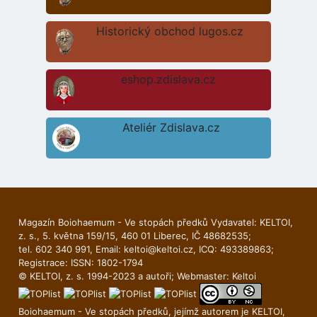
Historický obchod lugos.cz
eshop.zdislava.cz
Ateliér Zdislava.cz
Magazín Boiohaemum - Ve stopách předků Vydavatel: KELTOI,
z. s., 5. května 159/15, 460 01 Liberec, IČ 48682535;
tel. 602 340 991, Email:
keltoi@keltoi.cz
, ICQ: 493389863;
Registrace: ISSN: 1802-1794
© KELTOI, z. s. 1994-2023 a autoři; Webmaster:
Keltoi
Boiohaemum - Ve stopách předků, jejímž autorem je
KELTOI
,