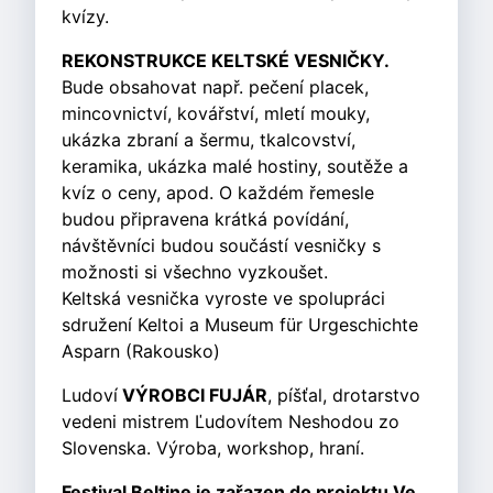
kvízy.
REKONSTRUKCE KELTSKÉ VESNIČKY.
Bude obsahovat např. pečení placek,
mincovnictví, kovářství, mletí mouky,
ukázka zbraní a šermu, tkalcovství,
keramika, ukázka malé hostiny, soutěže a
kvíz o ceny, apod. O každém řemesle
budou připravena krátká povídání,
návštěvníci budou součástí vesničky s
možnosti si všechno vyzkoušet.
Keltská vesnička vyroste ve spolupráci
sdružení Keltoi a Museum für Urgeschichte
Asparn (Rakousko)
Ludoví
VÝROBCI FUJÁR
, píšťal, drotarstvo
vedeni mistrem Ľudovítem Neshodou zo
Slovenska. Výroba, workshop, hraní.
Festival Beltine je zařazen do projektu Ve