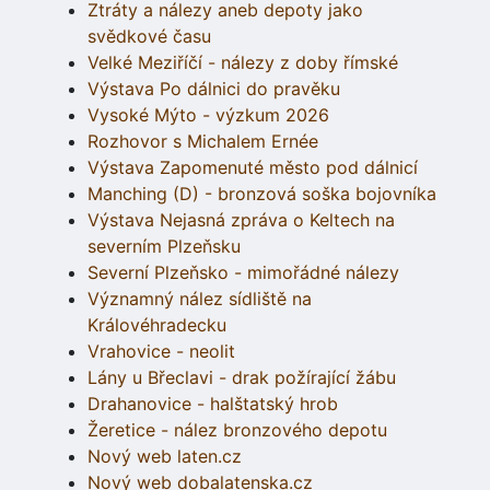
Ztráty a nálezy aneb depoty jako
svědkové času
Velké Meziříčí - nálezy z doby římské
Výstava Po dálnici do pravěku
Vysoké Mýto - výzkum 2026
Rozhovor s Michalem Ernée
Výstava Zapomenuté město pod dálnicí
Manching (D) - bronzová soška bojovníka
Výstava Nejasná zpráva o Keltech na
severním Plzeňsku
Severní Plzeňsko - mimořádné nálezy
Významný nález sídliště na
Královéhradecku
Vrahovice - neolit
Lány u Břeclavi - drak požírající žábu
Drahanovice - halštatský hrob
Žeretice - nález bronzového depotu
Nový web laten.cz
Nový web dobalatenska.cz