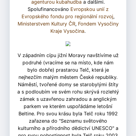
agenturou kubahudba
a dalšími.
Spolufinancováno
Evropskou unií z
Evropského fondu pro regionální rozvoj
,
Ministerstvem Kultury ČR
,
Fondem Vysočiny
Kraje Vysočina
.
V západním cípu jižní Moravy navštívíme už
podruhé (vracíme se na místo, kde nám
bylo dobře) prastarou Telč, která je
nejhezčím malým městem České republiky.
Náměstí, tvořené domy se starobylými štíty
a s podloubím ve svém rohu skrývá rozlehlý
zámek s uzavřenou zahradou a anglickým
parkem ve kterém uspořádáme letošní
Beltine. Pro svou krásu byla Telč roku 1992
zařazena do "Seznamu světového
kulturního a přírodního dědictví UNESCO" a
pro svou pohostinnost byla Telč roku 2003