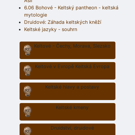
Asii
6.06 Bohové - Keltský pantheon - keltská
mytologie
Druidové: Záhada keltských kněží
Keltské jazyky - souhrn
Keltové - Čechy, Morava, Slezsko
Keltové v Evropě Keltská Evropa
Keltské hlavy a postavy
Keltské kmeny
Druidství, druidové