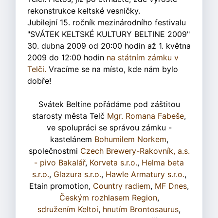
rekonstrukce keltské vesničky.
Jubilejní 15. ročník mezinárodního festivalu
"SVÁTEK KELTSKÉ KULTURY BELTINE 2009"
30. dubna 2009 od 20:00 hodin až 1. května
2009 do 12:00 hodin
na státním zámku v
Telči.
Vracíme se na místo, kde nám bylo
dobře!
Svátek Beltine pořádáme pod záštitou
starosty města Telč
Mgr. Romana Fabeše
,
ve spolupráci se správou zámku -
kastelánem
Bohumilem Norkem
,
společnostmi
Czech Brewery-Rakovník, a.s.
- pivo Bakalář
,
Korveta s.r.o.
,
Helma beta
s.r.o.
,
Glazura s.r.o.
,
Hawle Armatury s.r.o.
,
Etain promotion,
Country radiem
,
MF Dnes
,
Českým rozhlasem Region
,
sdružením Keltoi
,
hnutím Brontosaurus
,