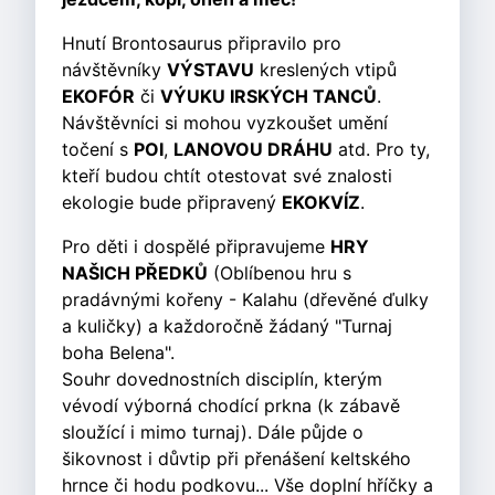
Hnutí Brontosaurus připravilo pro
návštěvníky
VÝSTAVU
kreslených vtipů
EKOFÓR
či
VÝUKU IRSKÝCH TANCŮ
.
Návštěvníci si mohou vyzkoušet umění
točení s
POI
,
LANOVOU DRÁHU
atd. Pro ty,
kteří budou chtít otestovat své znalosti
ekologie bude připravený
EKOKVÍZ
.
Pro děti i dospělé připravujeme
HRY
NAŠICH PŘEDKŮ
(Oblíbenou hru s
pradávnými kořeny - Kalahu (dřevěné ďulky
a kuličky) a každoročně žádaný "Turnaj
boha Belena".
Souhr dovednostních disciplín, kterým
vévodí výborná chodící prkna (k zábavě
sloužící i mimo turnaj). Dále půjde o
šikovnost i důvtip při přenášení keltského
hrnce či hodu podkovu... Vše doplní hříčky a