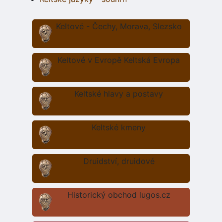
Keltové - Čechy, Morava, Slezsko
Keltové v Evropě Keltská Evropa
Keltské hlavy a postavy
Keltské kmeny
Druidství, druidové
Historický obchod lugos.cz