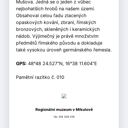
Mušova. Jedná se o jeden z vůbec
nejbohatších hrobů na našem území.
Obsahoval celou řadu zlacených
opaskových kování, zbraní, římských
bronzových, skleněných i keramických
nádob. Výjimečný je právě množstvím
předmětů římského původu a dokladuje
také vysokou úroveň germánského řemesla.
GPS:
48°48 24.527“N, 16°38 11.604“E
Pamětní razítko č. 010
Regionální muzeum v Mikulově
Tel.: 519 309 019