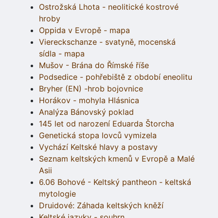
Ostrožská Lhota - neolitické kostrové
hroby
Oppida v Evropě - mapa
Viereckschanze - svatyně, mocenská
sídla - mapa
Mušov - Brána do Římské říše
Podsedice - pohřebiště z období eneolitu
Bryher (EN) -hrob bojovnice
Horákov - mohyla Hlásnica
Analýza Bánovský poklad
145 let od narození Eduarda Štorcha
Genetická stopa lovců vymizela
Vychází Keltské hlavy a postavy
Seznam keltských kmenů v Evropě a Malé
Asii
6.06 Bohové - Keltský pantheon - keltská
mytologie
Druidové: Záhada keltských kněží
Keltské jazyky - souhrn