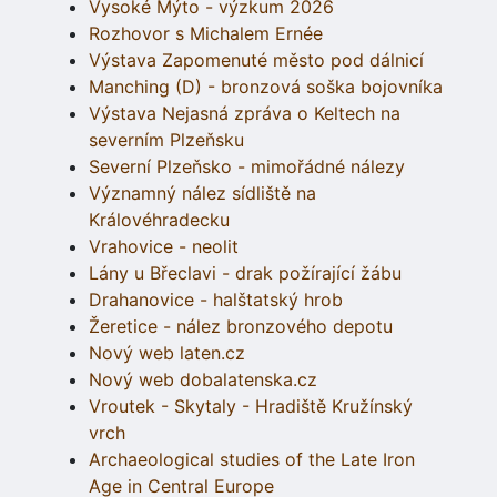
Vysoké Mýto - výzkum 2026
Rozhovor s Michalem Ernée
Výstava Zapomenuté město pod dálnicí
Manching (D) - bronzová soška bojovníka
Výstava Nejasná zpráva o Keltech na
severním Plzeňsku
Severní Plzeňsko - mimořádné nálezy
Významný nález sídliště na
Královéhradecku
Vrahovice - neolit
Lány u Břeclavi - drak požírající žábu
Drahanovice - halštatský hrob
Žeretice - nález bronzového depotu
Nový web laten.cz
Nový web dobalatenska.cz
Vroutek - Skytaly - Hradiště Kružínský
vrch
Archaeological studies of the Late Iron
Age in Central Europe