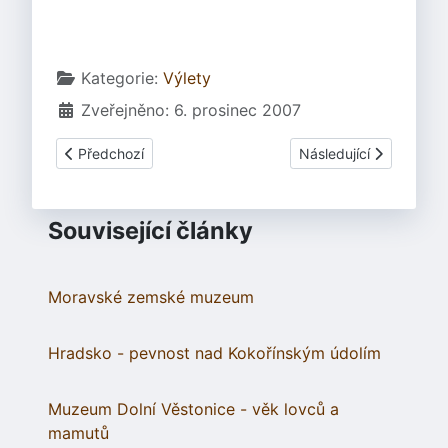
Základní údaje
Kategorie:
Výlety
Zveřejněno: 6. prosinec 2007
Předchozí článek: Keltové v Chorvatsku
Další článek: Naučná s
Předchozí
Následující
Související články
Moravské zemské muzeum
Hradsko - pevnost nad Kokořínským údolím
Muzeum Dolní Věstonice - věk lovců a
mamutů