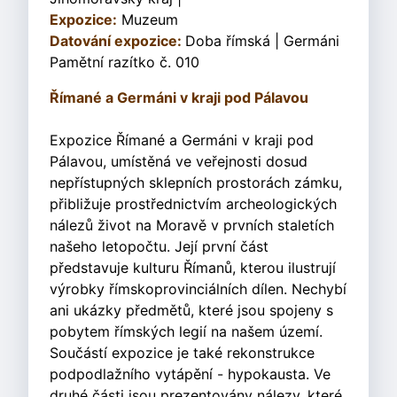
Expozice:
Muzeum
Datování expozice:
Doba římská | Germáni
Pamětní razítko č. 010
Římané a Germáni v kraji pod Pálavou
Expozice Římané a Germáni v kraji pod
Pálavou, umístěná ve veřejnosti dosud
nepřístupných sklepních prostorách zámku,
přibližuje prostřednictvím archeologických
nálezů život na Moravě v prvních staletích
našeho letopočtu. Její první část
představuje kulturu Římanů, kterou ilustrují
výrobky římskoprovinciálních dílen. Nechybí
ani ukázky předmětů, které jsou spojeny s
pobytem římských legií na našem území.
Součástí expozice je také rekonstrukce
podpodlažního vytápění - hypokausta. Ve
druhé části jsou prezentovány nálezy, které