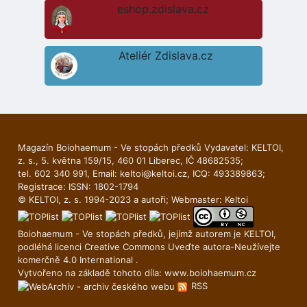
eshop.zdislava.cz
Ateliér Zdislava.cz
Magazín Boiohaemum - Ve stopách předků Vydavatel: KELTOI,
z. s., 5. května 159/15, 460 01 Liberec, IČ 48682535;
tel. 602 340 991, Email:
keltoi@keltoi.cz
, ICQ: 493389863;
Registrace: ISSN: 1802-1794
© KELTOI, z. s. 1994-2023 a autoři; Webmaster:
Keltoi
Boiohaemum - Ve stopách předků, jejímž autorem je
KELTOI
,
podléhá licenci
Creative Commons Uveďte autora-Neuží­vejte
komerčně 4.0 International
.
Vytvořeno na základě tohoto díla:
www.boiohaemum.cz
RSS