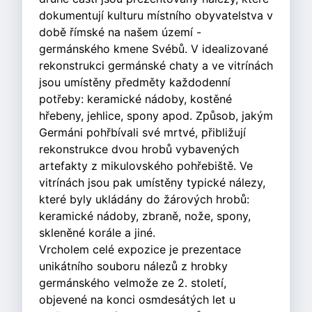
dokumentují kulturu místního obyvatelstva v
době římské na našem území -
germánského kmene Svébů. V idealizované
rekonstrukci germánské chaty a ve vitrínách
jsou umístěny předměty každodenní
potřeby: keramické nádoby, kostěné
hřebeny, jehlice, spony apod. Způsob, jakým
Germáni pohřbívali své mrtvé, přibližují
rekonstrukce dvou hrobů vybavených
artefakty z mikulovského pohřebiště. Ve
vitrínách jsou pak umístěny typické nálezy,
které byly ukládány do žárových hrobů:
keramické nádoby, zbraně, nože, spony,
skleněné korále a jiné.
Vrcholem celé expozice je prezentace
unikátního souboru nálezů z hrobky
germánského velmože ze 2. století,
objevené na konci osmdesátých let u