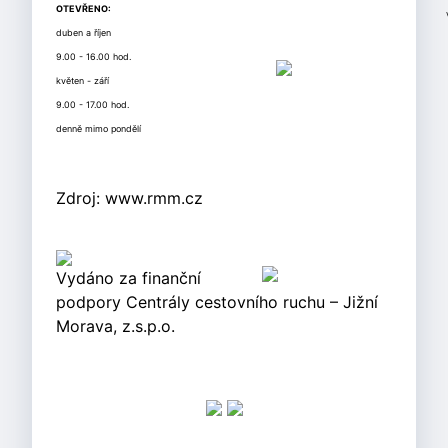
OTEVŘENO:
duben a říjen
9.00 - 16.00 hod.
květen - září
9.00 - 17.00 hod.
denně mimo pondělí
Zdroj: www.rmm.cz
Vydáno za finanční
podpory Centrály cestovního ruchu – Jižní
Morava, z.s.p.o.