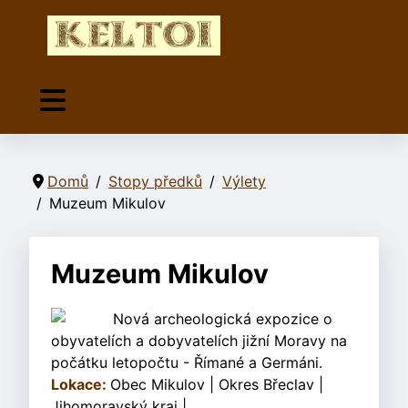
Domů
Stopy předků
Výlety
Muzeum Mikulov
Muzeum Mikulov
Nová archeologická expozice o
obyvatelích a dobyvatelích jižní Moravy na
počátku letopočtu - Římané a Germáni.
Lokace:
Obec Mikulov | Okres Břeclav |
Jihomoravský kraj |