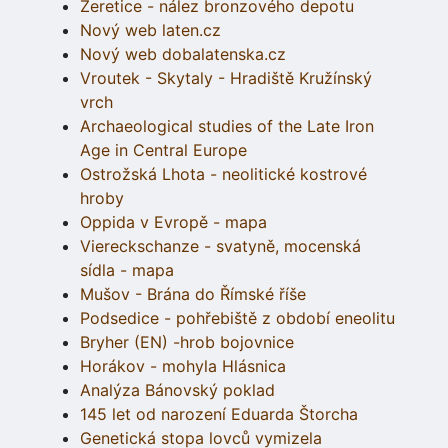
Žeretice - nález bronzového depotu
Nový web laten.cz
Nový web dobalatenska.cz
Vroutek - Skytaly - Hradiště Kružínský
vrch
Archaeological studies of the Late Iron
Age in Central Europe
Ostrožská Lhota - neolitické kostrové
hroby
Oppida v Evropě - mapa
Viereckschanze - svatyně, mocenská
sídla - mapa
Mušov - Brána do Římské říše
Podsedice - pohřebiště z období eneolitu
Bryher (EN) -hrob bojovnice
Horákov - mohyla Hlásnica
Analýza Bánovský poklad
145 let od narození Eduarda Štorcha
Genetická stopa lovců vymizela