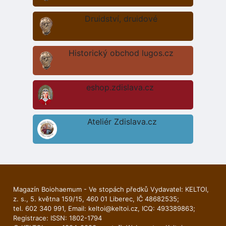
Druidství, druidové
Historický obchod lugos.cz
eshop.zdislava.cz
Ateliér Zdislava.cz
Magazín Boiohaemum - Ve stopách předků Vydavatel: KELTOI,
z. s., 5. května 159/15, 460 01 Liberec, IČ 48682535;
tel. 602 340 991, Email:
keltoi@keltoi.cz
, ICQ: 493389863;
Registrace: ISSN: 1802-1794