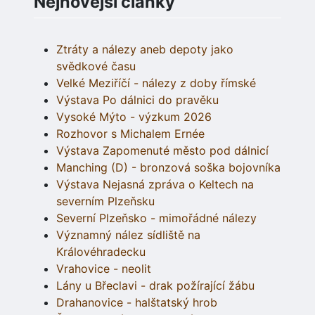
Nejnovější články
Ztráty a nálezy aneb depoty jako
svědkové času
Velké Meziříčí - nálezy z doby římské
Výstava Po dálnici do pravěku
Vysoké Mýto - výzkum 2026
Rozhovor s Michalem Ernée
Výstava Zapomenuté město pod dálnicí
Manching (D) - bronzová soška bojovníka
Výstava Nejasná zpráva o Keltech na
severním Plzeňsku
Severní Plzeňsko - mimořádné nálezy
Významný nález sídliště na
Královéhradecku
Vrahovice - neolit
Lány u Břeclavi - drak požírající žábu
Drahanovice - halštatský hrob