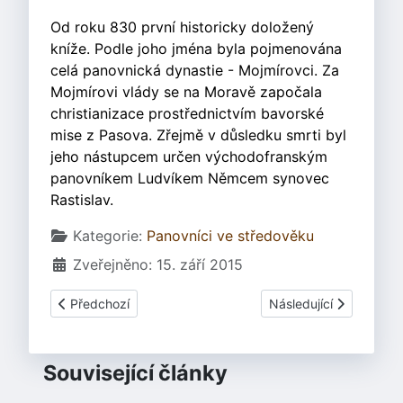
Od roku 830 první historicky doložený
kníže. Podle joho jména byla pojmenována
celá panovnická dynastie - Mojmírovci. Za
Mojmírovi vlády se na Moravě započala
christianizace prostřednictvím bavorské
mise z Pasova. Zřejmě v důsledku smrti byl
jeho nástupcem určen východofranským
panovníkem Ludvíkem Němcem synovec
Rastislav.
Základní údaje
Kategorie:
Panovníci ve středověku
Zveřejněno: 15. září 2015
Předchozí článek: Mojmír II.
Další článek: Mojmírovc
Předchozí
Následující
Související články