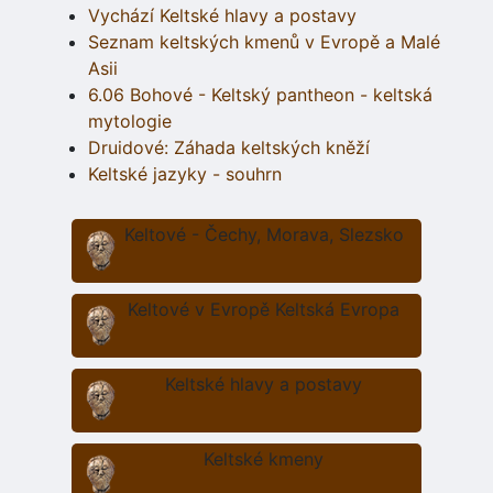
Vychází Keltské hlavy a postavy
Seznam keltských kmenů v Evropě a Malé
Asii
6.06 Bohové - Keltský pantheon - keltská
mytologie
Druidové: Záhada keltských kněží
Keltské jazyky - souhrn
Keltové - Čechy, Morava, Slezsko
Keltové v Evropě Keltská Evropa
Keltské hlavy a postavy
Keltské kmeny