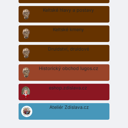
Keltské hlavy a postavy
Keltské kmeny
Druidství, druidové
Historický obchod lugos.cz
eshop.zdislava.cz
Ateliér Zdislava.cz