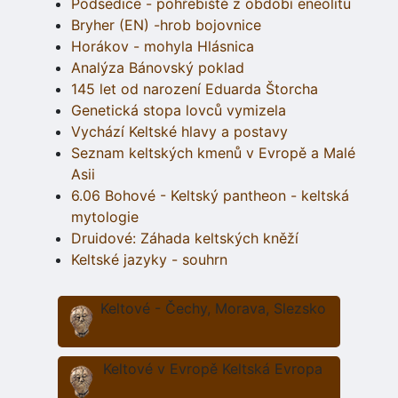
Podsedice - pohřebiště z období eneolitu
Bryher (EN) -hrob bojovnice
Horákov - mohyla Hlásnica
Analýza Bánovský poklad
145 let od narození Eduarda Štorcha
Genetická stopa lovců vymizela
Vychází Keltské hlavy a postavy
Seznam keltských kmenů v Evropě a Malé
Asii
6.06 Bohové - Keltský pantheon - keltská
mytologie
Druidové: Záhada keltských kněží
Keltské jazyky - souhrn
Keltové - Čechy, Morava, Slezsko
Keltové v Evropě Keltská Evropa