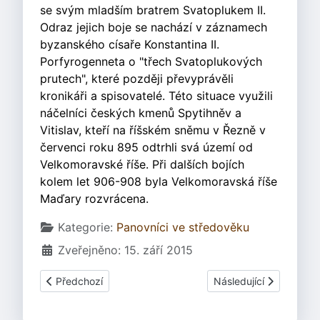
se svým mladším bratrem Svatoplukem II.
Odraz jejich boje se nachází v záznamech
byzanského císaře Konstantina II.
Porfyrogenneta o "třech Svatoplukových
prutech", které později převyprávěli
kronikáři a spisovatelé. Této situace využili
náčelníci českých kmenů Spytihněv a
Vitislav, kteří na říšském sněmu v Řezně v
červenci roku 895 odtrhli svá území od
Velkomoravské říše. Při dalších bojích
kolem let 906-908 byla Velkomoravská říše
Maďary rozvrácena.
Základní údaje
Kategorie:
Panovníci ve středověku
Zveřejněno: 15. září 2015
Předchozí článek: Bořivoj I.
Další článek: Mojmír I.
Předchozí
Následující