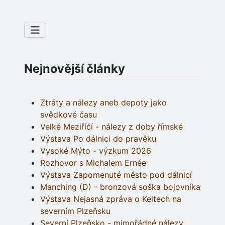
Nejnovější články
Ztráty a nálezy aneb depoty jako
svědkové času
Velké Meziříčí - nálezy z doby římské
Výstava Po dálnici do pravěku
Vysoké Mýto - výzkum 2026
Rozhovor s Michalem Ernée
Výstava Zapomenuté město pod dálnicí
Manching (D) - bronzová soška bojovníka
Výstava Nejasná zpráva o Keltech na
severním Plzeňsku
Severní Plzeňsko - mimořádné nálezy