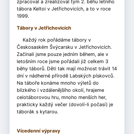
zpracoval a zrealizoval tým 2. běhu letního
tábora Keltoi v Jetřichovicích, a to v roce
1999.
Tábory v Jetřichovicích
Každý rok pořádáme tábory v
Českosaském Švýcarsku v Jetřichovicích.
Začínali jsme pouze jedním během, ale v
letošním roce jsme pořádali již celkem 3
běhy táborů. Děti tak mají možnost trávit 14
dní v nádherné přírodě Labských pískovců.
Na táboře konáme mnoho výletů do
blízkého i vzdálenějšího okolí, hrajeme
celotáborovou hru, mnoho menších her,
prakticky každý večer (dovolí-li počasí) je
táborák s kytarou.
Vícedenní výpravy