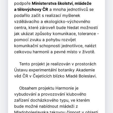
podpoře
Ministerstva školství, mládeže
a tělovýchovy ČR
a mnoha jednotlivců se
podařilo začít s realizací myšlenek
vzdělávacího a ekologicko-výchovného
centra, které zároveň bude hledat možnosti
jak ukázat způsoby komunikace, tolerance -
pomocí zvuku a pohybu rozvíjet
komunikační schopnosti jednotlivce, nalézt
celkovou harmonii a pevné místo v životě.
Tento projekt je realizován v prostorách
Ústavu experimentální botaniky Akademie
věd ČR v Čejeticích blízko Mladé Boleslavi.
Obsahem projektu Harmonie je
vybudování a provozování klubového
zařízení docházkového typu, ve kterém
bude možné nabídnout mládeži z
Mladoboleslavska takovou činnost v oblasti