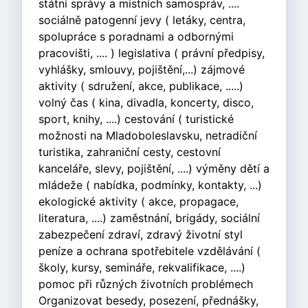
státní správy a místních samospráv, ....
sociálně patogenní jevy ( letáky, centra,
spolupráce s poradnami a odbornými
pracovišti, .... ) legislativa ( právní předpisy,
vyhlášky, smlouvy, pojištění,...) zájmové
aktivity ( sdružení, akce, publikace, .....)
volný čas ( kina, divadla, koncerty, disco,
sport, knihy, ....) cestování ( turistické
možnosti na Mladoboleslavsku, netradiční
turistika, zahraniční cesty, cestovní
kanceláře, slevy, pojištění, ....) výměny dětí a
mládeže ( nabídka, podmínky, kontakty, ...)
ekologické aktivity ( akce, propagace,
literatura, ....) zaměstnání, brigády, sociální
zabezpečení zdraví, zdravý životní styl
peníze a ochrana spotřebitele vzdělávání (
školy, kursy, semináře, rekvalifikace, ....)
pomoc při různých životních problémech
Organizovat besedy, posezení, přednášky,