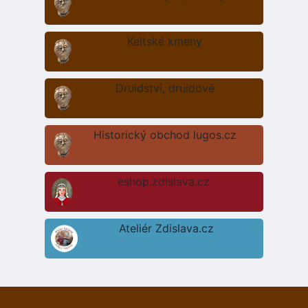
Keltské kmeny
Druidství, druidové
Historický obchod lugos.cz
eshop.zdislava.cz
Ateliér Zdislava.cz