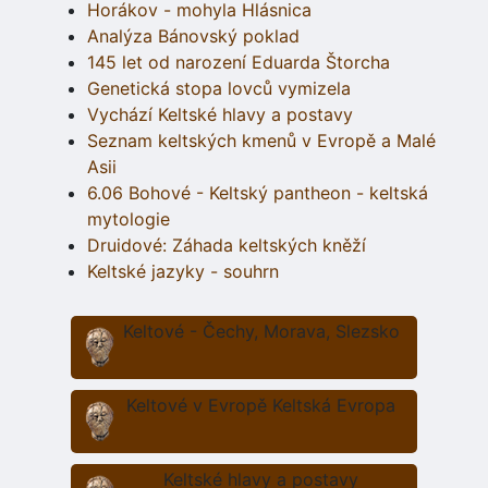
Horákov - mohyla Hlásnica
Analýza Bánovský poklad
145 let od narození Eduarda Štorcha
Genetická stopa lovců vymizela
Vychází Keltské hlavy a postavy
Seznam keltských kmenů v Evropě a Malé
Asii
6.06 Bohové - Keltský pantheon - keltská
mytologie
Druidové: Záhada keltských kněží
Keltské jazyky - souhrn
Keltové - Čechy, Morava, Slezsko
Keltové v Evropě Keltská Evropa
Keltské hlavy a postavy