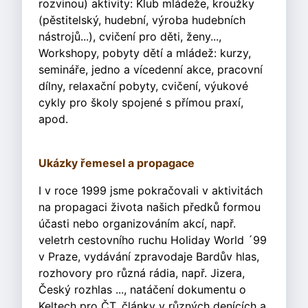
rozvinou) aktivity: Klub mládeže, kroužky
(pěstitelský, hudební, výroba hudebních
nástrojů...), cvičení pro děti, ženy...,
Workshopy, pobyty dětí a mládež: kurzy,
semináře, jedno a vícedenní akce, pracovní
dílny, relaxační pobyty, cvičení, výukové
cykly pro školy spojené s přímou praxí,
apod.
Ukázky řemesel a propagace
I v roce 1999 jsme pokračovali v aktivitách
na propagaci života našich předků formou
účasti nebo organizováním akcí, např.
veletrh cestovního ruchu Holiday World ´99
v Praze, vydávání zpravodaje Bardův hlas,
rozhovory pro různá rádia, např. Jizera,
Český rozhlas ..., natáčení dokumentu o
Keltech pro ČT, články v různých denících a