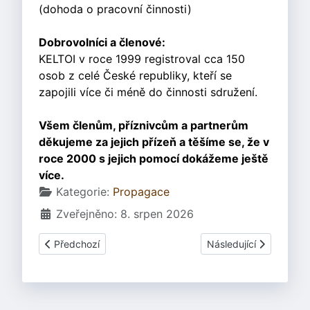
(dohoda o pracovní činnosti)
Dobrovolníci a členové:
KELTOI v roce 1999 registroval cca 150
osob z celé České republiky, kteří se
zapojili více či méně do činnosti sdružení.
Všem členům, příznivcům a partnerům
děkujeme za jejich přízeň a těšíme se, že v
roce 2000 s jejich pomocí dokážeme ještě
více.
Základní údaje
Kategorie:
Propagace
Zveřejněno: 8. srpen 2026
Předchozí článek: Bardův hlas 2/2000
Další článek: Bardův h
Předchozí
Následující