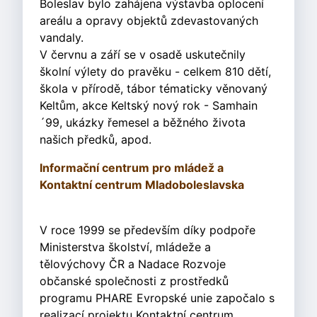
Boleslav bylo zahájena výstavba oplocení
areálu a opravy objektů zdevastovaných
vandaly.
V červnu a září se v osadě uskutečnily
školní výlety do pravěku - celkem 810 dětí,
škola v přírodě, tábor tématicky věnovaný
Keltům, akce Keltský nový rok - Samhain
´99, ukázky řemesel a běžného života
našich předků, apod.
Informační centrum pro mládež a
Kontaktní centrum Mladoboleslavska
V roce 1999 se především díky podpoře
Ministerstva školství, mládeže a
tělovýchovy ČR a Nadace Rozvoje
občanské společnosti z prostředků
programu PHARE Evropské unie započalo s
realizací projektu Kontaktní centrum