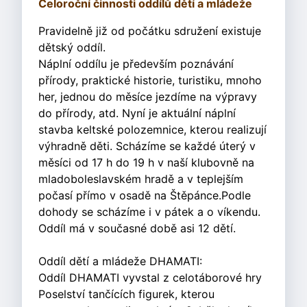
Celoroční činnosti oddílů dětí a mládeže
Pravidelně již od počátku sdružení existuje
dětský oddíl.
Náplní oddílu je především poznávání
přírody, praktické historie, turistiku, mnoho
her, jednou do měsíce jezdíme na výpravy
do přírody, atd. Nyní je aktuální náplní
stavba keltské polozemnice, kterou realizují
výhradně děti. Scházíme se každé úterý v
měsíci od 17 h do 19 h v naší klubovně na
mladoboleslavském hradě a v teplejším
počasí přímo v osadě na Štěpánce.Podle
dohody se scházíme i v pátek a o víkendu.
Oddíl má v současné době asi 12 dětí.
Oddíl dětí a mládeže DHAMATI:
Oddíl DHAMATI vyvstal z celotáborové hry
Poselství tančících figurek, kterou