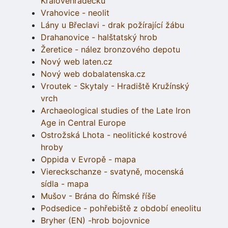
Královéhradecku
Vrahovice - neolit
Lány u Břeclavi - drak požírající žábu
Drahanovice - halštatský hrob
Žeretice - nález bronzového depotu
Nový web laten.cz
Nový web dobalatenska.cz
Vroutek - Skytaly - Hradiště Kružínský
vrch
Archaeological studies of the Late Iron
Age in Central Europe
Ostrožská Lhota - neolitické kostrové
hroby
Oppida v Evropě - mapa
Viereckschanze - svatyně, mocenská
sídla - mapa
Mušov - Brána do Římské říše
Podsedice - pohřebiště z období eneolitu
Bryher (EN) -hrob bojovnice