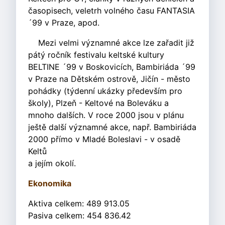
časopisech, veletrh volného času FANTASIA
´99 v Praze, apod.
Mezi velmi významné akce lze zařadit již
pátý ročník festivalu keltské kultury
BELTINE ´99 v Boskovicích, Bambiriáda ´99
v Praze na Dětském ostrově, Jičín - město
pohádky (týdenní ukázky především pro
školy), Plzeň - Keltové na Boleváku a
mnoho dalších. V roce 2000 jsou v plánu
ještě další významné akce, např. Bambiriáda
2000 přímo v Mladé Boleslavi - v osadě
Keltů
a jejím okolí.
Ekonomika
Aktiva celkem: 489 913.05
Pasiva celkem: 454 836.42