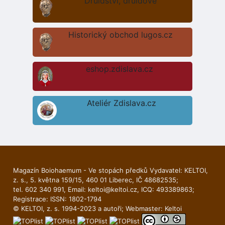
Druidství, druidové
Historický obchod lugos.cz
eshop.zdislava.cz
Ateliér Zdislava.cz
Magazín Boiohaemum - Ve stopách předků Vydavatel: KELTOI,
z. s., 5. května 159/15, 460 01 Liberec, IČ 48682535;
tel. 602 340 991, Email:
keltoi@keltoi.cz
, ICQ: 493389863;
Registrace: ISSN: 1802-1794
© KELTOI, z. s. 1994-2023 a autoři; Webmaster:
Keltoi