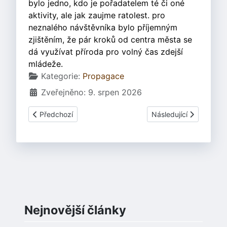
bylo jedno, kdo je pořadatelem té či oné
aktivity, ale jak zaujme ratolest. pro
neznalého návštěvníka bylo příjemným
zjištěním, že pár kroků od centra města se
dá využívat příroda pro volný čas zdejší
mládeže.
Základní údaje
Kategorie:
Propagace
Zveřejněno: 9. srpen 2026
Předchozí článek: Dokument o Keltech na ČT 2.11.2000
Další článek: Bardův h
Předchozí
Následující
Nejnovější články