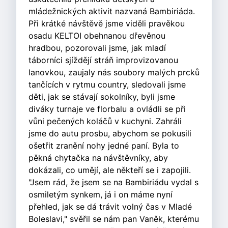
mládežnických aktivit nazvaná Bambiriáda.
Při krátké návštěvě jsme viděli pravěkou
osadu KELTOI obehnanou dřevěnou
hradbou, pozorovali jsme, jak mladí
táborníci sjíždějí stráň improvizovanou
lanovkou, zaujaly nás soubory malých prcků
tančících v rytmu country, sledovali jsme
děti, jak se stávají sokolníky, byli jsme
diváky turnaje ve florbalu a ovládli se při
vůni pečených koláčů v kuchyni. Zahráli
jsme do autu prosbu, abychom se pokusili
ošetřit zranění nohy jedné paní. Byla to
pěkná chytačka na návštěvníky, aby
dokázali, co umějí, ale někteří se i zapojili.
"Jsem rád, že jsem se na Bambiriádu vydal s
osmiletým synkem, já i on máme nyní
přehled, jak se dá trávit volný čas v Mladé
Boleslavi," svěřil se nám pan Vaněk, kterému