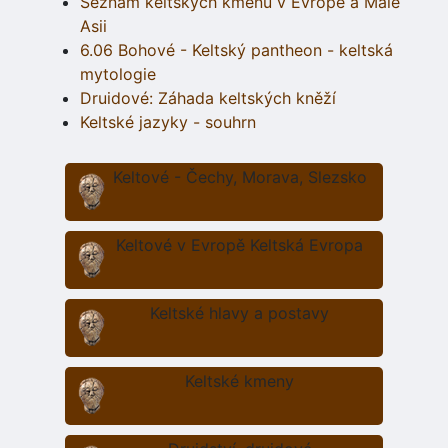
Seznam keltských kmenů v Evropě a Malé
Asii
6.06 Bohové - Keltský pantheon - keltská
mytologie
Druidové: Záhada keltských kněží
Keltské jazyky - souhrn
Keltové - Čechy, Morava, Slezsko
Keltové v Evropě Keltská Evropa
Keltské hlavy a postavy
Keltské kmeny