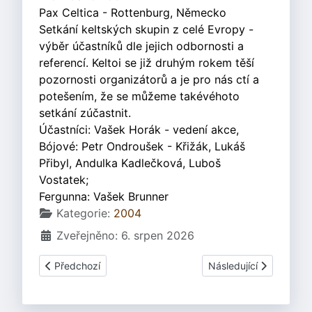
Pax Celtica - Rottenburg, Německo
Setkání keltských skupin z celé Evropy -
výběr účastníků dle jejich odbornosti a
referencí. Keltoi se již druhým rokem těší
pozornosti organizátorů a je pro nás ctí a
potešením, že se můžeme takévéhoto
setkání zúčastnit.
Účastníci: Vašek Horák - vedení akce,
Bójové: Petr Ondroušek - Křižák, Lukáš
Přibyl, Andulka Kadlečková, Luboš
Vostatek;
Fergunna: Vašek Brunner
Základní údaje
Kategorie:
2004
Zveřejněno: 6. srpen 2026
Předchozí článek: Dětský ekoden - Praha 9.10.2004
Další článek: Produkce
Předchozí
Následující