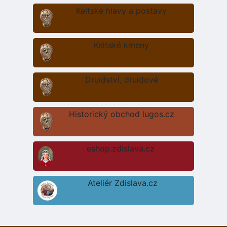
Keltské hlavy a postavy
Keltské kmeny
Druidství, druidové
Historický obchod lugos.cz
eshop.zdislava.cz
Ateliér Zdislava.cz