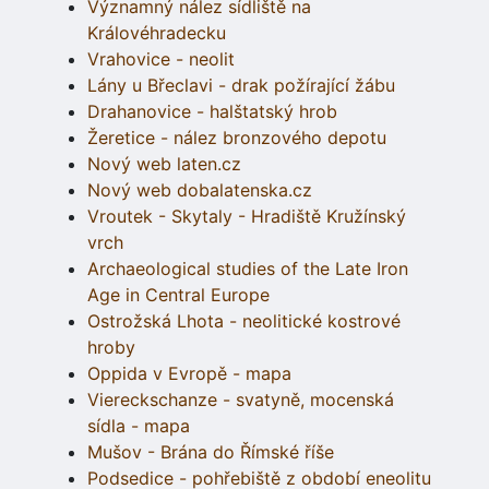
Významný nález sídliště na
Královéhradecku
Vrahovice - neolit
Lány u Břeclavi - drak požírající žábu
Drahanovice - halštatský hrob
Žeretice - nález bronzového depotu
Nový web laten.cz
Nový web dobalatenska.cz
Vroutek - Skytaly - Hradiště Kružínský
vrch
Archaeological studies of the Late Iron
Age in Central Europe
Ostrožská Lhota - neolitické kostrové
hroby
Oppida v Evropě - mapa
Viereckschanze - svatyně, mocenská
sídla - mapa
Mušov - Brána do Římské říše
Podsedice - pohřebiště z období eneolitu