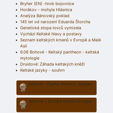
Bryher (EN) -hrob bojovnice
Horákov - mohyla Hlásnica
Analýza Bánovský poklad
145 let od narození Eduarda Štorcha
Genetická stopa lovců vymizela
Vychází Keltské hlavy a postavy
Seznam keltských kmenů v Evropě a Malé
Asii
6.06 Bohové - Keltský pantheon - keltská
mytologie
Druidové: Záhada keltských kněží
Keltské jazyky - souhrn
Keltové - Čechy, Morava, Slezsko
Keltové v Evropě Keltská Evropa