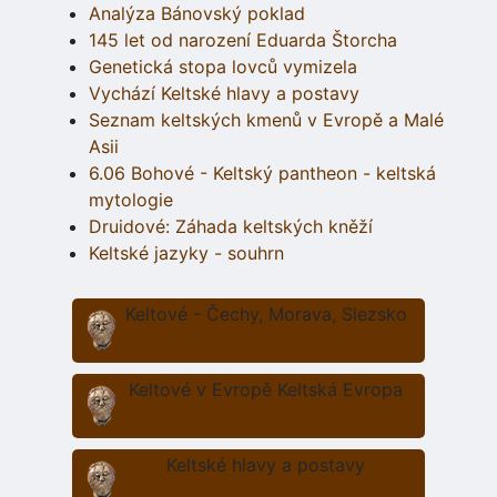
Analýza Bánovský poklad
145 let od narození Eduarda Štorcha
Genetická stopa lovců vymizela
Vychází Keltské hlavy a postavy
Seznam keltských kmenů v Evropě a Malé
Asii
6.06 Bohové - Keltský pantheon - keltská
mytologie
Druidové: Záhada keltských kněží
Keltské jazyky - souhrn
Keltové - Čechy, Morava, Slezsko
Keltové v Evropě Keltská Evropa
Keltské hlavy a postavy