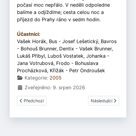
počasí moc nepřálo. V neděli odpoledne
balíme a odjíždíme; cesta celou noc a
příjezd do Prahy ráno v sedm hodin.
Účastníci:
Vašek Horák, Bus - Josef Lešetický, Bavros
- Bohouš Brunner, Dentix - Vašek Brunner,
Lukáš Přibyl, Luboš Vostatek, Johanka -
Jana Votrubová, Frodo - Bohuslava
Procházková, Křižák - Petr Ondroušek
Základní údaje
Kategorie:
2005
Zveřejněno: 9. srpen 2026
Předchozí článek: Beltine - Náměšť nad Oslavou 30.4.200
Další článek: Lughnasa
Předchozí
Následující