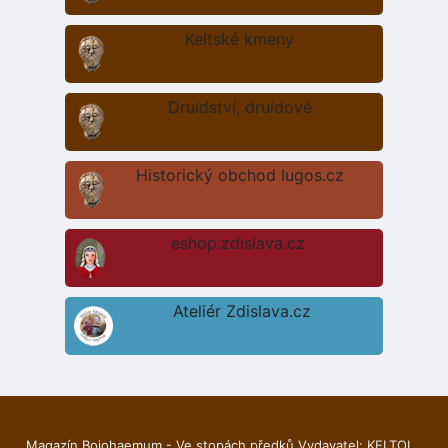
Keltské kmeny
Druidství, druidové
Historický obchod lugos.cz
eshop.zdislava.cz
Ateliér Zdislava.cz
Magazín Boiohaemum - Ve stopách předků Vydavatel: KELTOI,