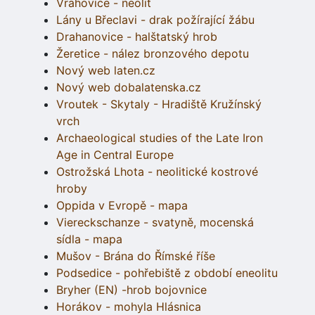
Vrahovice - neolit
Lány u Břeclavi - drak požírající žábu
Drahanovice - halštatský hrob
Žeretice - nález bronzového depotu
Nový web laten.cz
Nový web dobalatenska.cz
Vroutek - Skytaly - Hradiště Kružínský
vrch
Archaeological studies of the Late Iron
Age in Central Europe
Ostrožská Lhota - neolitické kostrové
hroby
Oppida v Evropě - mapa
Viereckschanze - svatyně, mocenská
sídla - mapa
Mušov - Brána do Římské říše
Podsedice - pohřebiště z období eneolitu
Bryher (EN) -hrob bojovnice
Horákov - mohyla Hlásnica