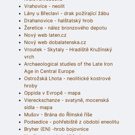
Vrahovice - neolit
Lány u Břeclavi - drak požírající žábu
Drahanovice - halštatský hrob
Žeretice - nález bronzového depotu
Nový web laten.cz
Nový web dobalatenska.cz
Vroutek - Skytaly - Hradiště Kružínský
vrch
Archaeological studies of the Late Iron
Age in Central Europe
Ostrožská Lhota - neolitické kostrové
hroby
Oppida v Evropě - mapa
Viereckschanze - svatyně, mocenská
sídla - mapa
Mušov - Brána do Římské říše
Podsedice - pohřebiště z období eneolitu
Bryher (EN) -hrob bojovnice