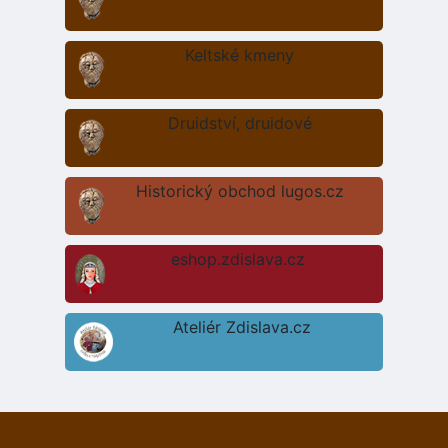
Keltské kmeny
Druidství, druidové
Historický obchod lugos.cz
eshop.zdislava.cz
Ateliér Zdislava.cz