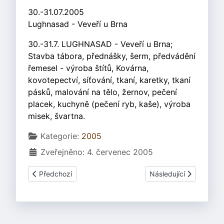
30.-31.07.2005
Lughnasad - Veveří u Brna
30.-31.7. LUGHNASAD - Veveří u Brna;
Stavba tábora, přednášky, šerm, předvádění
řemesel - výroba štítů, Kovárna,
kovotepectví, síťování, tkaní, karetky, tkaní
pásků, malování na tělo, žernov, pečení
placek, kuchyně (pečení ryb, kaše), výroba
misek, švartna.
Základní údaje
Kategorie:
2005
Zveřejněno: 4. červenec 2005
Předchozí článek: Insubriafestival, Itálie 22.-25.04.2005
Další článek: Imbolc P
Předchozí
Následující