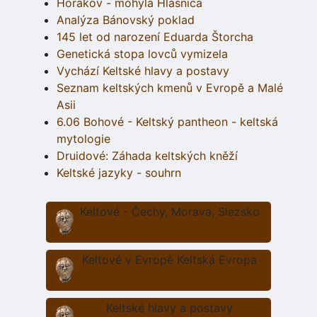
Horákov - mohyla Hlásnica
Analýza Bánovský poklad
145 let od narození Eduarda Štorcha
Genetická stopa lovců vymizela
Vychází Keltské hlavy a postavy
Seznam keltských kmenů v Evropě a Malé
Asii
6.06 Bohové - Keltský pantheon - keltská
mytologie
Druidové: Záhada keltských kněží
Keltské jazyky - souhrn
Keltové - Čechy, Morava, Slezsko
Keltové v Evropě Keltská Evropa
Keltské hlavy a postavy