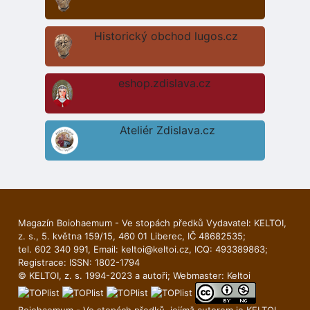
Historický obchod lugos.cz
eshop.zdislava.cz
Ateliér Zdislava.cz
Magazín Boiohaemum - Ve stopách předků Vydavatel: KELTOI,
z. s., 5. května 159/15, 460 01 Liberec, IČ 48682535;
tel. 602 340 991, Email:
keltoi@keltoi.cz
, ICQ: 493389863;
Registrace: ISSN: 1802-1794
© KELTOI, z. s. 1994-2023 a autoři; Webmaster:
Keltoi