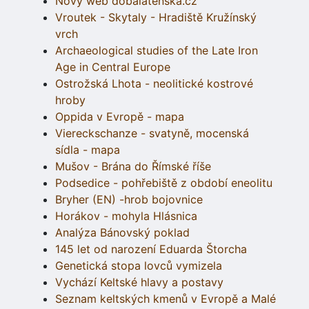
Nový web dobalatenska.cz
Vroutek - Skytaly - Hradiště Kružínský
vrch
Archaeological studies of the Late Iron
Age in Central Europe
Ostrožská Lhota - neolitické kostrové
hroby
Oppida v Evropě - mapa
Viereckschanze - svatyně, mocenská
sídla - mapa
Mušov - Brána do Římské říše
Podsedice - pohřebiště z období eneolitu
Bryher (EN) -hrob bojovnice
Horákov - mohyla Hlásnica
Analýza Bánovský poklad
145 let od narození Eduarda Štorcha
Genetická stopa lovců vymizela
Vychází Keltské hlavy a postavy
Seznam keltských kmenů v Evropě a Malé