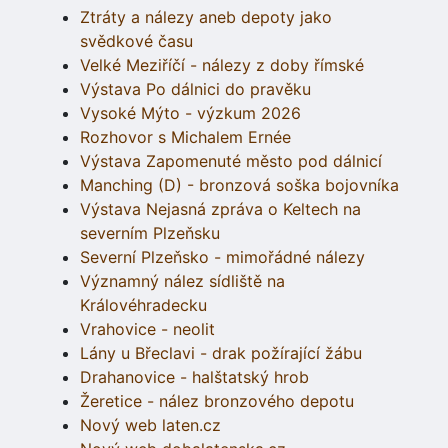
Ztráty a nálezy aneb depoty jako
svědkové času
Velké Meziříčí - nálezy z doby římské
Výstava Po dálnici do pravěku
Vysoké Mýto - výzkum 2026
Rozhovor s Michalem Ernée
Výstava Zapomenuté město pod dálnicí
Manching (D) - bronzová soška bojovníka
Výstava Nejasná zpráva o Keltech na
severním Plzeňsku
Severní Plzeňsko - mimořádné nálezy
Významný nález sídliště na
Královéhradecku
Vrahovice - neolit
Lány u Břeclavi - drak požírající žábu
Drahanovice - halštatský hrob
Žeretice - nález bronzového depotu
Nový web laten.cz