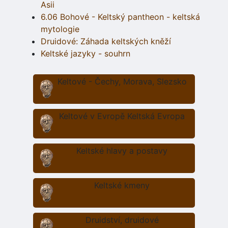
Asii
6.06 Bohové - Keltský pantheon - keltská
mytologie
Druidové: Záhada keltských kněží
Keltské jazyky - souhrn
Keltové - Čechy, Morava, Slezsko
Keltové v Evropě Keltská Evropa
Keltské hlavy a postavy
Keltské kmeny
Druidství, druidové