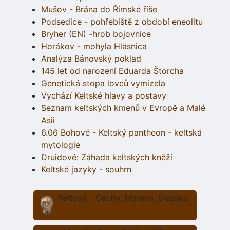
Mušov - Brána do Římské říše
Podsedice - pohřebiště z období eneolitu
Bryher (EN) -hrob bojovnice
Horákov - mohyla Hlásnica
Analýza Bánovský poklad
145 let od narození Eduarda Štorcha
Genetická stopa lovců vymizela
Vychází Keltské hlavy a postavy
Seznam keltských kmenů v Evropě a Malé
Asii
6.06 Bohové - Keltský pantheon - keltská
mytologie
Druidové: Záhada keltských kněží
Keltské jazyky - souhrn
Keltové - Čechy, Morava, Slezsko