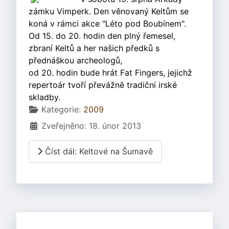
zámku Vimperk. Den věnovaný Keltům se
koná v rámci akce "Léto pod Boubínem".
Od 15. do 20. hodin den plný řemesel,
zbraní Keltů a her našich předků s
přednáškou archeologů,
od 20. hodin bude hrát Fat Fingers, jejichž
repertoár tvoří převážně tradiční irské
skladby.
Základní údaje
Kategorie:
2009
Zveřejněno: 18. únor 2013
Číst dál: Keltové na Šumavě