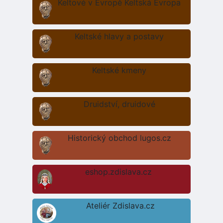
Keltové v Evropě Keltská Evropa
Keltské hlavy a postavy
Keltské kmeny
Druidství, druidové
Historický obchod lugos.cz
eshop.zdislava.cz
Ateliér Zdislava.cz