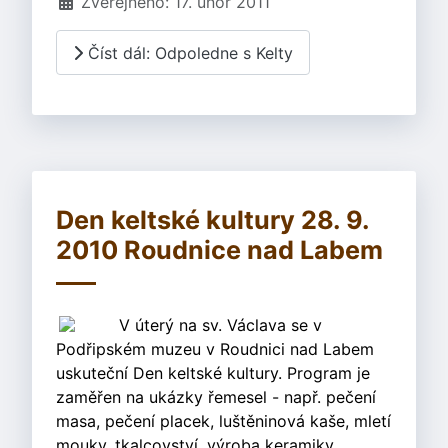
Zveřejněno: 17. únor 2011
Číst dál: Odpoledne s Kelty
Den keltské kultury 28. 9.
2010 Roudnice nad Labem
V úterý na sv. Václava se v
Podřipském muzeu v Roudnici nad Labem
uskuteční Den keltské kultury. Program je
zaměřen na ukázky řemesel - např. pečení
masa, pečení placek, luštěninová kaše, mletí
mouky, tkalcovství, výroba keramiky,