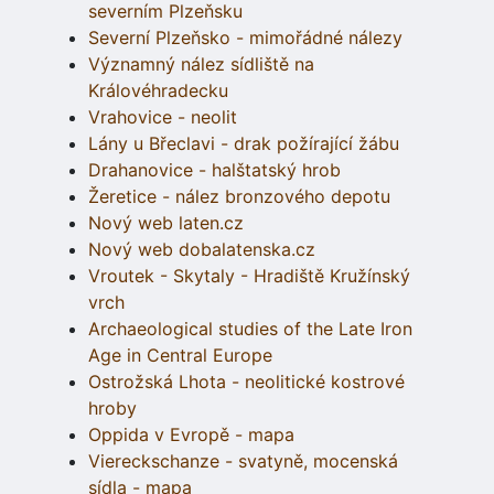
severním Plzeňsku
Severní Plzeňsko - mimořádné nálezy
Významný nález sídliště na
Královéhradecku
Vrahovice - neolit
Lány u Břeclavi - drak požírající žábu
Drahanovice - halštatský hrob
Žeretice - nález bronzového depotu
Nový web laten.cz
Nový web dobalatenska.cz
Vroutek - Skytaly - Hradiště Kružínský
vrch
Archaeological studies of the Late Iron
Age in Central Europe
Ostrožská Lhota - neolitické kostrové
hroby
Oppida v Evropě - mapa
Viereckschanze - svatyně, mocenská
sídla - mapa