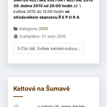
SVÁTEK KELTSKÉ KULTURY BELTINE 2010
30. dubna 2010 od 20:00 hodin
až 1.
května 2010 do 12:00 hodin
ve
středověkém skanzenu Ř E P O R A.
Základní údaje
Kategorie:
2010
Zveřejněno: 21. únor 2010
Číst dál: Svátek keltské kultury...
Keltové na Šumavě
v sobotu 15. srpna Arkády