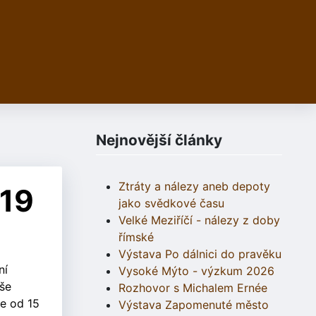
Nejnovější články
Ztráty a nálezy aneb depoty
019
jako svědkové času
Velké Meziříčí - nálezy z doby
římské
Výstava Po dálnici do pravěku
ní
Vysoké Mýto - výzkum 2026
še
Rozhovor s Michalem Ernée
le od 15
Výstava Zapomenuté město