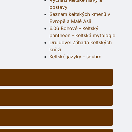
Vychází Keltské hlavy a
postavy
Seznam keltských kmenů v
Evropě a Malé Asii
6.06 Bohové - Keltský
pantheon - keltská mytologie
Druidové: Záhada keltských
kněží
Keltské jazyky - souhrn