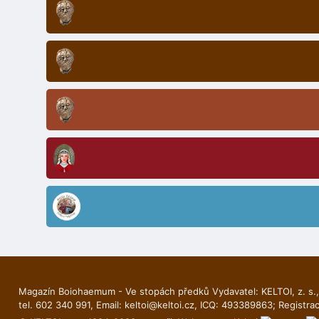
Magazín Boiohaemum - Ve stopách předků Vydavatel: KELTOI, z. s.,
tel. 602 340 991, Email:
keltoi@keltoi.cz
, ICQ: 493389863; Registra