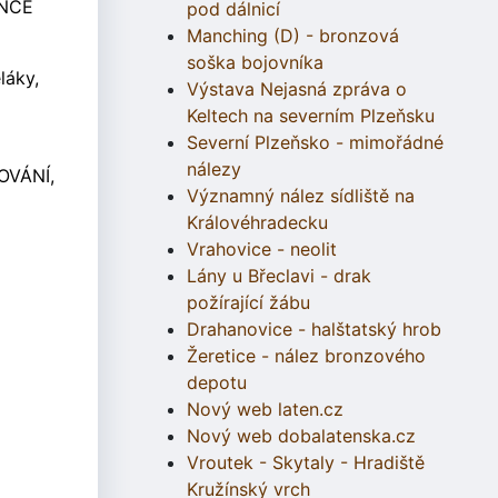
ANCE
pod dálnicí
Manching (D) - bronzová
soška bojovníka
láky,
Výstava Nejasná zpráva o
Keltech na severním Plzeňsku
Severní Plzeňsko - mimořádné
nálezy
OVÁNÍ,
Významný nález sídliště na
Královéhradecku
Vrahovice - neolit
Lány u Břeclavi - drak
požírající žábu
Drahanovice - halštatský hrob
Žeretice - nález bronzového
depotu
Nový web laten.cz
Nový web dobalatenska.cz
Vroutek - Skytaly - Hradiště
Kružínský vrch