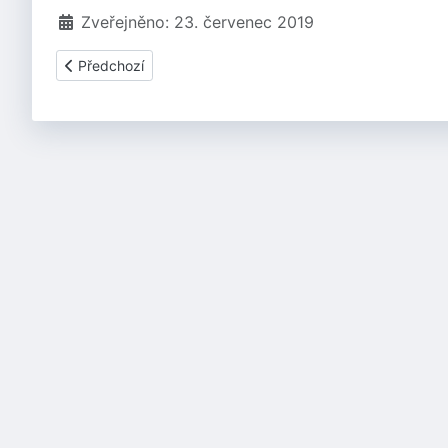
Zveřejněno: 23. červenec 2019
Předchozí článek: Krása ukrytá v bronzu
Předchozí