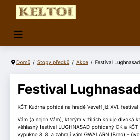
Domů
Stopy předků
Akce
Festival Lughnasad
Festival Lughnasad
KČT Kudrna pořádá na hradě Veveří již XVI. festi
Vám (a nejen Vám), kterým v žilách koluje divoká kel
věhlasný festival LUGHNASAD pořádaný CK a KČT K
vypukne 3. 8. a zahrají vám GWALARN (Brno) – úvodn