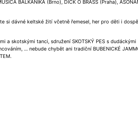
), MUSICA BALKANIKA (Brno), DICK Ó BRASS (Praha), ASON
e si dávné keltské žití včetně řemesel, her pro děti i dospě
ými a skotskými tanci, sdružení SKOTSKÝ PES s dudáckými
ncováním, ... nebude chybět ani tradiční BUBENICKÉ JAMM
CTEM.