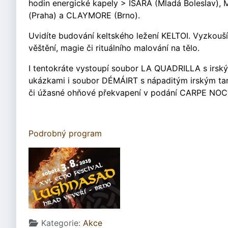
hodin energické kapely > ISARA (Mladá Boleslav
(Praha) a CLAYMORE (Brno).
Uvidíte budování keltského ležení KELTOI. Vyzkoušít
věštění, magie či rituálního malování na tělo.
I tentokráte vystoupí soubor LA QUADRILLA s irsk
ukázkami i soubor DÉMÁIRT s nápaditým irským ta
či úžasné ohňové překvapení v podání CARPE NO
Podrobný program
Základní údaje
Kategorie:
Akce