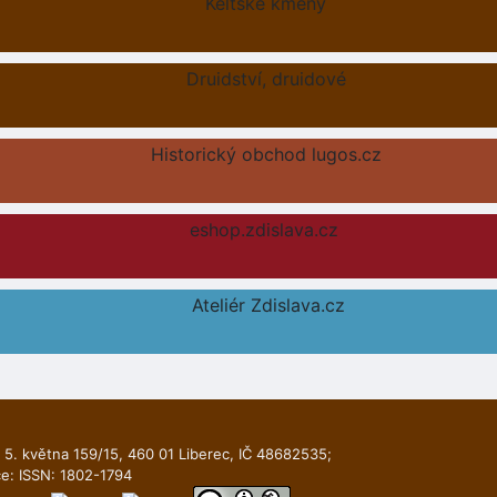
Keltské kmeny
Druidství, druidové
Historický obchod lugos.cz
eshop.zdislava.cz
Ateliér Zdislava.cz
 5. května 159/15, 460 01 Liberec, IČ 48682535;
ce: ISSN: 1802-1794