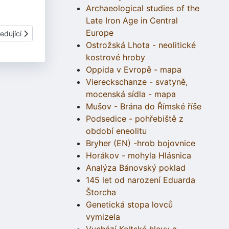
Archaeological studies of the
Late Iron Age in Central
Europe
í článek: Keltská svatba a jiné vzpomínky
edující
Ostrožská Lhota - neolitické
kostrové hroby
Oppida v Evropě - mapa
Viereckschanze - svatyně,
mocenská sídla - mapa
Mušov - Brána do Římské říše
Podsedice - pohřebiště z
období eneolitu
Bryher (EN) -hrob bojovnice
Horákov - mohyla Hlásnica
Analýza Bánovský poklad
145 let od narození Eduarda
Štorcha
Genetická stopa lovců
vymizela