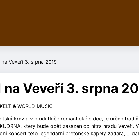
 na Veveří 3. srpna 2019
 na Veveří 3. srpna 2
val KELT & WORLD MUSIC
tská krev a v hrudi tluče romantické srdce, je určen tradič
UDRNA, který bude opět zasazen do nitra hradu Veveří. V
í koncert této legendární bretoňské kapely zadara, ... dá