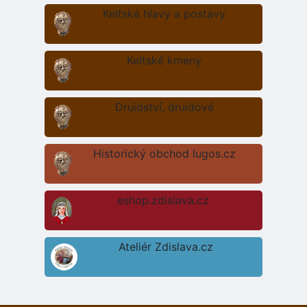
Keltské hlavy a postavy
Keltské kmeny
Druidství, druidové
Historický obchod lugos.cz
eshop.zdislava.cz
Ateliér Zdislava.cz