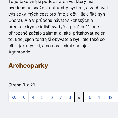
To je také vnější podoba archivu, který má
uvedenému snažení dát určitý systém, a zachovat
výsledky mých cest pro "moje děti" (jak říká syn
Ondra). Ale v průběhu návštěv keltských a
předkeltských sídlišť, svatyň a pohřebišť mne
přirozeně začalo zajímat a jaksi přitahovat nejen
to, kde jejich tehdejší obyvatelé byli, ale také co
cítili, jak mysleli, a co nás s nimi spojuje.
Agrimonrix
Archeoparky
Strana 9 z 21
4
5
6
7
8
9
10
11
12