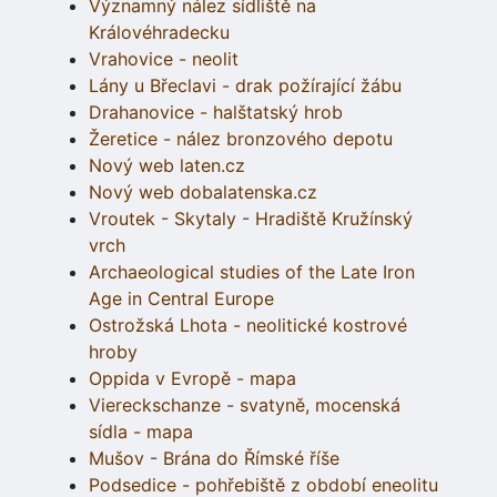
Významný nález sídliště na
Královéhradecku
Vrahovice - neolit
Lány u Břeclavi - drak požírající žábu
Drahanovice - halštatský hrob
Žeretice - nález bronzového depotu
Nový web laten.cz
Nový web dobalatenska.cz
Vroutek - Skytaly - Hradiště Kružínský
vrch
Archaeological studies of the Late Iron
Age in Central Europe
Ostrožská Lhota - neolitické kostrové
hroby
Oppida v Evropě - mapa
Viereckschanze - svatyně, mocenská
sídla - mapa
Mušov - Brána do Římské říše
Podsedice - pohřebiště z období eneolitu