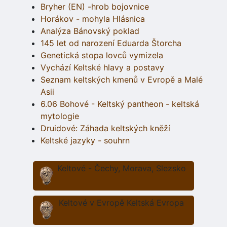
Bryher (EN) -hrob bojovnice
Horákov - mohyla Hlásnica
Analýza Bánovský poklad
145 let od narození Eduarda Štorcha
Genetická stopa lovců vymizela
Vychází Keltské hlavy a postavy
Seznam keltských kmenů v Evropě a Malé
Asii
6.06 Bohové - Keltský pantheon - keltská
mytologie
Druidové: Záhada keltských kněží
Keltské jazyky - souhrn
Keltové - Čechy, Morava, Slezsko
Keltové v Evropě Keltská Evropa