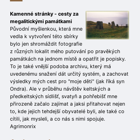
Kamenné stránky - cesty za
megalitickými památkami
Původní myšlenkou, která mne
vedla k vytvoření této sbírky
bylo jen shromáždit fotografie
z různých lokalit mého putování po pravěkých
památkách na jednom místě a opatřit je popisky.
To je také vnější podoba archivu, který má
uvedenému snažení dát určitý systém, a zachovat
výsledky mých cest pro "moje děti" (jak říká syn
Ondra). Ale v průběhu návštěv keltských a
předkeltských sídlišť, svatyň a pohřebišť mne
přirozeně začalo zajímat a jaksi přitahovat nejen
to, kde jejich tehdejší obyvatelé byli, ale také co
cítili, jak mysleli, a co nás s nimi spojuje.
Agrimonrix