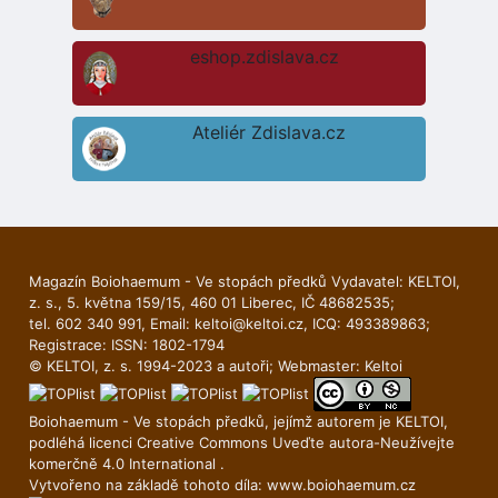
eshop.zdislava.cz
Ateliér Zdislava.cz
Magazín Boiohaemum - Ve stopách předků Vydavatel: KELTOI,
z. s., 5. května 159/15, 460 01 Liberec, IČ 48682535;
tel. 602 340 991, Email:
keltoi@keltoi.cz
, ICQ: 493389863;
Registrace: ISSN: 1802-1794
© KELTOI, z. s. 1994-2023 a autoři; Webmaster:
Keltoi
Boiohaemum - Ve stopách předků, jejímž autorem je
KELTOI
,
podléhá licenci
Creative Commons Uveďte autora-Neuží­vejte
komerčně 4.0 International
.
Vytvořeno na základě tohoto díla:
www.boiohaemum.cz