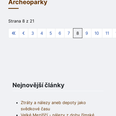
Archeoparky
Strana 8 z 21
3
4
5
6
7
8
9
10
11
Nejnovější články
Ztráty a nálezy aneb depoty jako
svědkové času
Velké Meziříčí - nálezy z doby římské