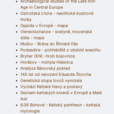
Archaeological studies of the Late Iron
Age in Central Europe
Ostrožská Lhota - neolitické kostrové
hroby
Oppida v Evropě - mapa
Viereckschanze - svatyně, mocenská
sídla - mapa
Mušov - Brána do Římské říše
Podsedice - pohřebiště z období eneolitu
Bryher (EN) -hrob bojovnice
Horákov - mohyla Hlásnica
Analýza Bánovský poklad
145 let od narození Eduarda Štorcha
Genetická stopa lovců vymizela
Vychází Keltské hlavy a postavy
Seznam keltských kmenů v Evropě a Malé
Asii
6.06 Bohové - Keltský pantheon - keltská
mytologie