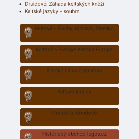
Druidové: Záhada keltských kněží
Keltské jazyky - souhrn
Keltové - Čechy, Morava, Slezsko
Keltové v Evropě Keltská Evropa
Keltské hlavy a postavy
Keltské kmeny
Druidství, druidové
Historický obchod lugos.cz