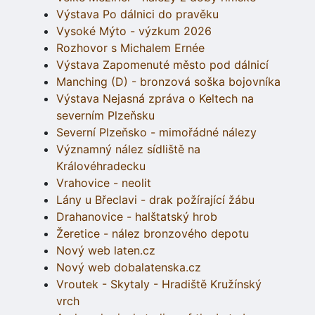
Výstava Po dálnici do pravěku
Vysoké Mýto - výzkum 2026
Rozhovor s Michalem Ernée
Výstava Zapomenuté město pod dálnicí
Manching (D) - bronzová soška bojovníka
Výstava Nejasná zpráva o Keltech na
severním Plzeňsku
Severní Plzeňsko - mimořádné nálezy
Významný nález sídliště na
Královéhradecku
Vrahovice - neolit
Lány u Břeclavi - drak požírající žábu
Drahanovice - halštatský hrob
Žeretice - nález bronzového depotu
Nový web laten.cz
Nový web dobalatenska.cz
Vroutek - Skytaly - Hradiště Kružínský
vrch