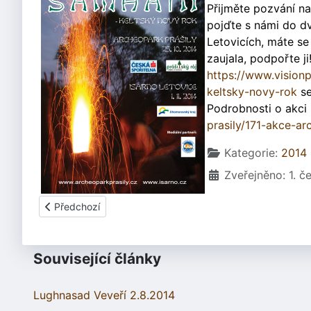
Přijměte pozvání na
pojďte s námi do d
Letovicích, máte se
zaujala, podpořte ji
https://www.vision
keltsky-novy-rok
se
Podrobnosti o akci
prasily/171-akce-ar
Základní údaje
Kategorie:
2014
Zveřejněno: 1. 
Předchozí článek: Blanenský deník 9.7.2014
Předchozí
Související články
Lughnasad Veveří 2.8.2014