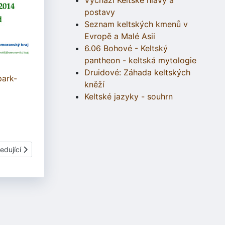
Vychází Keltské hlavy a
postavy
Seznam keltských kmenů v
Evropě a Malé Asii
6.06 Bohové - Keltský
pantheon - keltská mytologie
Druidové: Záhada keltských
park-
kněží
Keltské jazyky - souhrn
í článek: Termíny brigád v Isarnu
edující