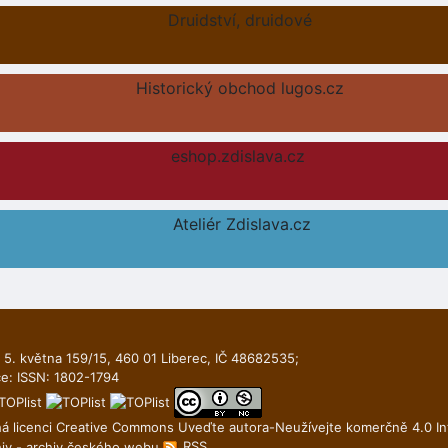
Druidství, druidové
Historický obchod lugos.cz
eshop.zdislava.cz
Ateliér Zdislava.cz
 5. května 159/15, 460 01 Liberec, IČ 48682535;
ce: ISSN: 1802-1794
há licenci
Creative Commons Uveďte autora-Neuží­vejte komerčně 4.0 In
RSS