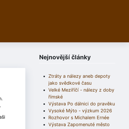
Nejnovější články
Ztráty a nálezy aneb depoty
jako svědkové času
Velké Meziříčí - nálezy z doby
římské
n.
Výstava Po dálnici do pravěku
.
Vysoké Mýto - výzkum 2026
aši
Rozhovor s Michalem Ernée
Výstava Zapomenuté město