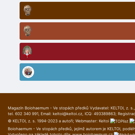
Magazín Boiohaemum - Ve stopách předků Vydavatel: KELTOI, z. s.,
tel. 602 340 991, Email:
keltoi@keltoi.cz
, ICQ: 493389863; Registra
© KELTOI, z. s. 1994-2023 a autoři; Webmaster:
Keltoi
Boiohaemum - Ve stopách předků, jejímž autorem je
KELTOI
, podlé
Vytvořeno na základě tohoto díla:
www.boiohaemum.cz