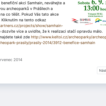
 benefiční akci Samhain, neváhejte a
vou archeoparků v Prášilech a
 na co těšit. Pokud Vás tato akce
! Kliknutím na tento odkaz
partners.cz/projects/show/samhain-
 dozvíte více a uvidíte, že k realizaci stačí opravdu málo.
 najdete také zde
http://www.keltoi.cz/archeoparky/archeo
cheopark-prasily/prasily-2014/3912-benefice-samhain
červenec 2014
Dalš
Násl