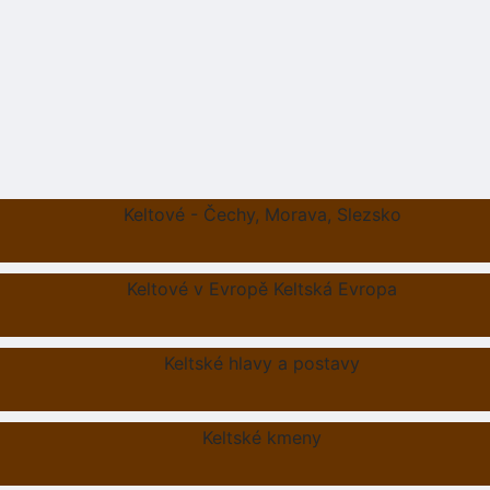
Keltové - Čechy, Morava, Slezsko
Keltové v Evropě Keltská Evropa
Keltské hlavy a postavy
Keltské kmeny