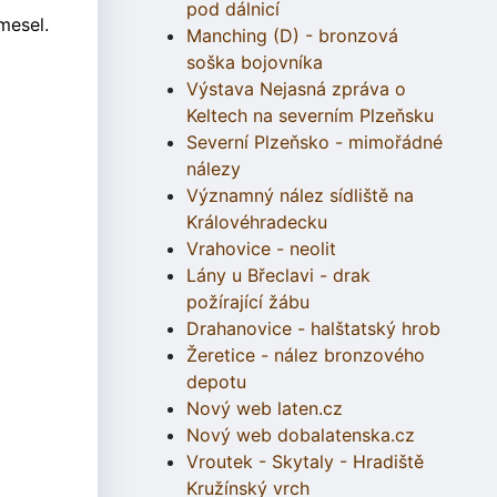
pod dálnicí
mesel.
Manching (D) - bronzová
soška bojovníka
Výstava Nejasná zpráva o
Keltech na severním Plzeňsku
Severní Plzeňsko - mimořádné
nálezy
Významný nález sídliště na
Královéhradecku
Vrahovice - neolit
Lány u Břeclavi - drak
požírající žábu
Drahanovice - halštatský hrob
Žeretice - nález bronzového
depotu
Nový web laten.cz
Nový web dobalatenska.cz
Vroutek - Skytaly - Hradiště
Kružínský vrch