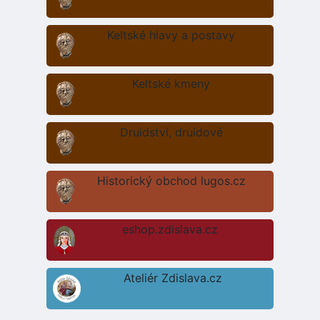
Keltské hlavy a postavy
Keltské kmeny
Druidství, druidové
Historický obchod lugos.cz
eshop.zdislava.cz
Ateliér Zdislava.cz