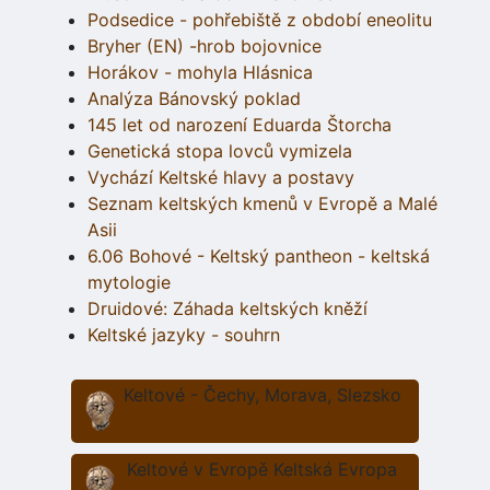
Podsedice - pohřebiště z období eneolitu
Bryher (EN) -hrob bojovnice
Horákov - mohyla Hlásnica
Analýza Bánovský poklad
145 let od narození Eduarda Štorcha
Genetická stopa lovců vymizela
Vychází Keltské hlavy a postavy
Seznam keltských kmenů v Evropě a Malé
Asii
6.06 Bohové - Keltský pantheon - keltská
mytologie
Druidové: Záhada keltských kněží
Keltské jazyky - souhrn
Keltové - Čechy, Morava, Slezsko
Keltové v Evropě Keltská Evropa