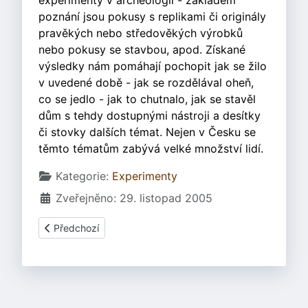
experimenty v archeologii - základem
poznání jsou pokusy s replikami či originály
pravěkých nebo středověkých výrobků
nebo pokusy se stavbou, apod. Získané
výsledky nám pomáhají pochopit jak se žilo
v uvedené době - jak se rozdělával oheň,
co se jedlo - jak to chutnalo, jak se stavěl
dům s tehdy dostupnými nástroji a desítky
či stovky dalších témat. Nejen v Česku se
těmto tématům zabývá velké množství lidí.
Základní údaje
Kategorie:
Experimenty
Zveřejněno: 29. listopad 2005
Předchozí článek: Činění kůže
Předchozí