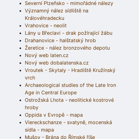
Severní Plzeňsko - mimořádné nálezy
Významný nález sídliště na
Královéhradecku
Vrahovice - neolit
Lány u Břeclavi - drak požírající žábu
Drahanovice - halštatský hrob
Žeretice - nález bronzového depotu
Nový web laten.cz
Nový web dobalatenska.cz
Vroutek - Skytaly - Hradiště Kružínský
vrch
Archaeological studies of the Late Iron
Age in Central Europe
Ostrožská Lhota - neolitické kostrové
hroby
Oppida v Evropě - mapa
Viereckschanze - svatyně, mocenská
sídla - mapa
Mušov - Brána do Římské říše