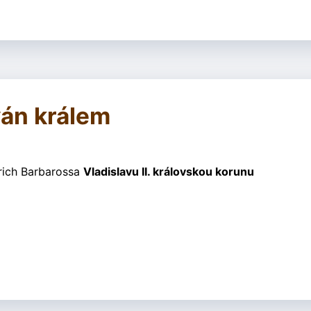
ván králem
drich Barbarossa
Vladislavu II. královskou korunu