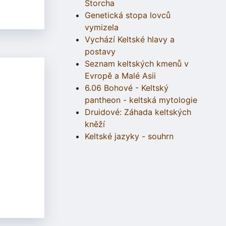
Štorcha
Genetická stopa lovců
vymizela
Vychází Keltské hlavy a
postavy
Seznam keltských kmenů v
Evropě a Malé Asii
6.06 Bohové - Keltský
pantheon - keltská mytologie
Druidové: Záhada keltských
kněží
Keltské jazyky - souhrn