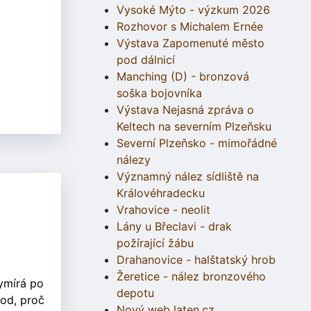
Vysoké Mýto - výzkum 2026
Rozhovor s Michalem Ernée
Výstava Zapomenuté město
pod dálnicí
Manching (D) - bronzová
soška bojovníka
Výstava Nejasná zpráva o
Keltech na severním Plzeňsku
Severní Plzeňsko - mimořádné
nálezy
Významný nález sídliště na
Královéhradecku
Vrahovice - neolit
Lány u Břeclavi - drak
požírající žábu
Drahanovice - halštatský hrob
Žeretice - nález bronzového
vymírá po
depotu
vod, proč
Nový web laten.cz