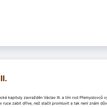
I.
cké kapituly zavražděn Václav III. a tím rod Přemyslovců 
ruce zabit dříve, než stačil promluvit a tak není znám dů