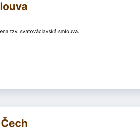
louva
řena tzv. svatováclavská smlouva.
 Čech