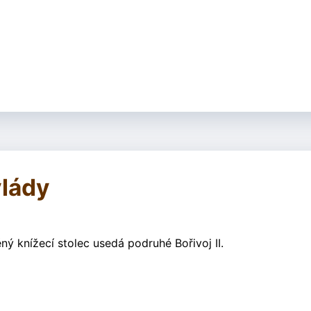
vlády
ný knížecí stolec usedá podruhé Bořivoj II.