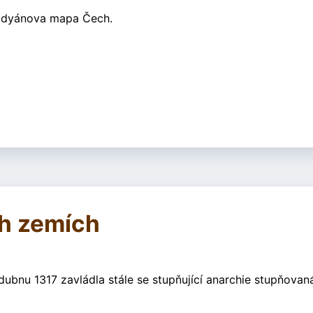
laudyánova mapa Čech.
ch zemích
dubnu 1317 zavládla stále se stupňující anarchie stupňova