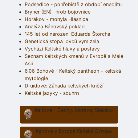
Podsedice - pohřebiště z období eneolitu
Bryher (EN) -hrob bojovnice
Horákov - mohyla Hlásnica
Analýza Bánovský poklad
145 let od narození Eduarda Štorcha
Genetická stopa lovců vymizela
Vychází Keltské hlavy a postavy
Seznam keltských kmenů v Evropě a Malé
Asii
6.06 Bohové - Keltský pantheon - keltská
mytologie
Druidové: Záhada keltských kněží
Keltské jazyky - souhrn
Keltové - Čechy, Morava, Slezsko
Keltové v Evropě Keltská Evropa