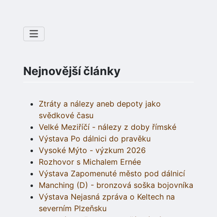
Nejnovější články
Ztráty a nálezy aneb depoty jako
svědkové času
Velké Meziříčí - nálezy z doby římské
Výstava Po dálnici do pravěku
Vysoké Mýto - výzkum 2026
Rozhovor s Michalem Ernée
Výstava Zapomenuté město pod dálnicí
Manching (D) - bronzová soška bojovníka
Výstava Nejasná zpráva o Keltech na
severním Plzeňsku