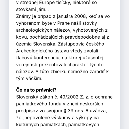
v strednej Európe tisícky, niektoré so
stovkami jám...
Známy je prípad z januára 2008, keď sa vo
vyhorenom byte v Prahe našli stovky
archeologických nálezov, vyhotovených z
kovu, pochádzajúcich pravdepodobne aj z
územia Slovenska. Zástupcovia českého
Archeologického ústavu vtedy zvolali
tlačovú konferenciu, na ktorej užasnutej
verejnosti prezentovali charakter týchto
nálezov. A túto zbierku nemožno zaradiť k
tým väčším.
Čo na to právnici?
Slovenský zákon č. 49/2002 Z. z. o ochrane
pamiatkového fondu v znení neskorších
predpisov vo svojom § 39 ods. 6 uvádza,
že „nepovolené výskumy a výkopy na
kultúrnych pamiatkach, pamiatkových