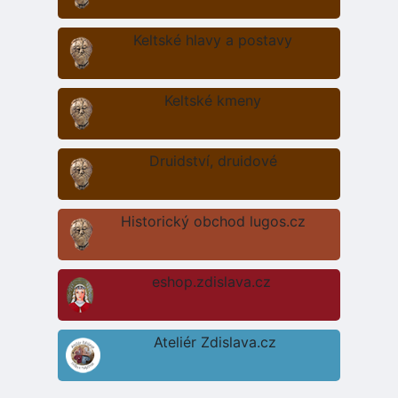
Keltské hlavy a postavy
Keltské kmeny
Druidství, druidové
Historický obchod lugos.cz
eshop.zdislava.cz
Ateliér Zdislava.cz