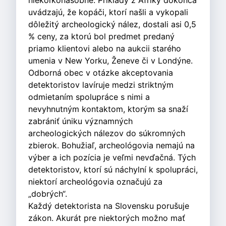
niekoľkonásobne. Príklady z Afriky dokonca
uvádzajú, že kopáči, ktorí našli a vykopali
dôležitý archeologický nález, dostali asi 0,5
% ceny, za ktorú bol predmet predaný
priamo klientovi alebo na aukcii starého
umenia v New Yorku, Ženeve či v Londýne.
Odborná obec v otázke akceptovania
detektoristov lavíruje medzi striktným
odmietaním spolupráce s nimi a
nevyhnutným kontaktom, ktorým sa snaží
zabrániť úniku významných
archeologických nálezov do súkromných
zbierok. Bohužiaľ, archeológovia nemajú na
výber a ich pozícia je veľmi nevďačná. Tých
detektoristov, ktorí sú náchylní k spolupráci,
niektorí archeológovia označujú za
„dobrých“.
Každý detektorista na Slovensku porušuje
zákon. Akurát pre niektorých možno mať