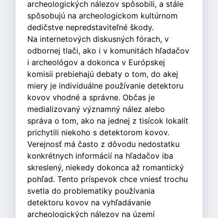
archeologických nálezov spôsobili, a stále
spôsobujú na archeologickom kultúrnom
dedičstve nepredstaviteľné škody.
Na internetových diskusných fórach, v
odbornej tlači, ako i v komunitách hľadačov
i archeológov a dokonca v Európskej
komisii prebiehajú debaty o tom, do akej
miery je individuálne používanie detektoru
kovov vhodné a správne. Občas je
medializovaný významný nález alebo
správa o tom, ako na jednej z tisícok lokalít
prichytili niekoho s detektorom kovov.
Verejnosť má často z dôvodu nedostatku
konkrétnych informácií na hľadačov iba
skreslený, niekedy dokonca až romantický
pohľad. Tento príspevok chce vniesť trochu
svetla do problematiky používania
detektoru kovov na vyhľadávanie
archeologických nálezov na území