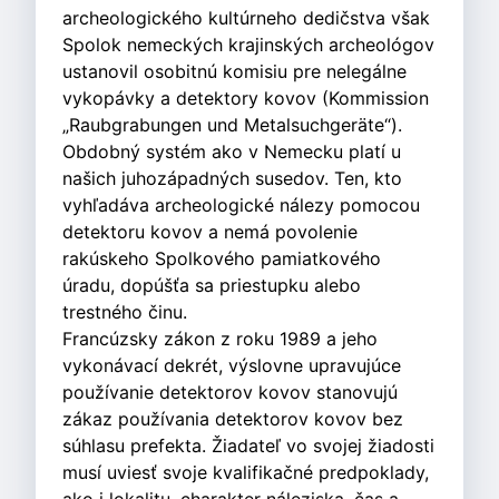
archeologického kultúrneho dedičstva však
Spolok nemeckých krajinských archeológov
ustanovil osobitnú komisiu pre nelegálne
vykopávky a detektory kovov (Kommission
„Raubgrabungen und Metalsuchgeräte“).
Obdobný systém ako v Nemecku platí u
našich juhozápadných susedov. Ten, kto
vyhľadáva archeologické nálezy pomocou
detektoru kovov a nemá povolenie
rakúskeho Spolkového pamiatkového
úradu, dopúšťa sa priestupku alebo
trestného činu.
Francúzsky zákon z roku 1989 a jeho
vykonávací dekrét, výslovne upravujúce
používanie detektorov kovov stanovujú
zákaz používania detektorov kovov bez
súhlasu prefekta. Žiadateľ vo svojej žiadosti
musí uviesť svoje kvalifikačné predpoklady,