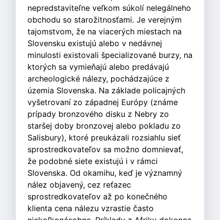
nepredstaviteľne veľkom súkolí nelegálneho
obchodu so starožitnosťami. Je verejným
tajomstvom, že na viacerých miestach na
Slovensku existujú alebo v nedávnej
minulosti existovali špecializované burzy, na
ktorých sa vymieňajú alebo predávajú
archeologické nálezy, pochádzajúce z
územia Slovenska. Na základe policajných
vyšetrovaní zo západnej Európy (známe
prípady bronzového disku z Nebry zo
staršej doby bronzovej alebo pokladu zo
Salisbury), ktoré preukázali rozsiahlu sieť
sprostredkovateľov sa možno domnievať,
že podobné siete existujú i v rámci
Slovenska. Od okamihu, keď je významný
nález objavený, cez reťazec
sprostredkovateľov až po konečného
klienta cena nálezu vzrastie často