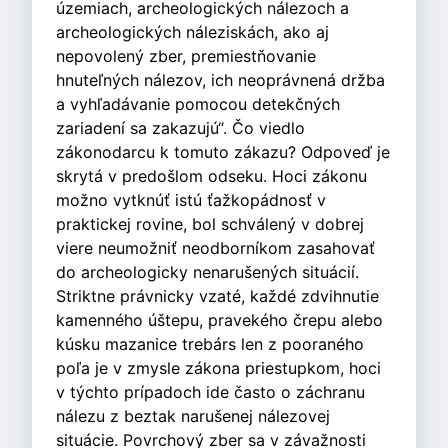
územiach, archeologických nálezoch a
archeologických náleziskách, ako aj
nepovolený zber, premiestňovanie
hnuteľných nálezov, ich neoprávnená držba
a vyhľadávanie pomocou detekčných
zariadení sa zakazujú“. Čo viedlo
zákonodarcu k tomuto zákazu? Odpoveď je
skrytá v predošlom odseku. Hoci zákonu
možno vytknúť istú ťažkopádnosť v
praktickej rovine, bol schválený v dobrej
viere neumožniť neodborníkom zasahovať
do archeologicky nenarušených situácií.
Striktne právnicky vzaté, každé zdvihnutie
kamenného úštepu, pravekého črepu alebo
kúsku mazanice trebárs len z pooraného
poľa je v zmysle zákona priestupkom, hoci
v týchto prípadoch ide často o záchranu
nálezu z beztak narušenej nálezovej
situácie. Povrchový zber sa v závažnosti