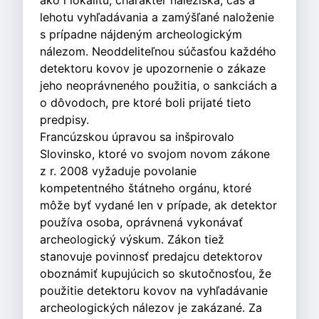
ako i lokalitu, charakter náleziska, čas a
lehotu vyhľadávania a zamýšľané naloženie
s prípadne nájdeným archeologickým
nálezom. Neoddeliteľnou súčasťou každého
detektoru kovov je upozornenie o zákaze
jeho neoprávneného použitia, o sankciách a
o dôvodoch, pre ktoré boli prijaté tieto
predpisy.
Francúzskou úpravou sa inšpirovalo
Slovinsko, ktoré vo svojom novom zákone
z r. 2008 vyžaduje povolanie
kompetentného štátneho orgánu, ktoré
môže byť vydané len v prípade, ak detektor
používa osoba, oprávnená vykonávať
archeologický výskum. Zákon tiež
stanovuje povinnosť predajcu detektorov
oboznámiť kupujúcich so skutočnosťou, že
použitie detektoru kovov na vyhľadávanie
archeologických nálezov je zakázané. Za