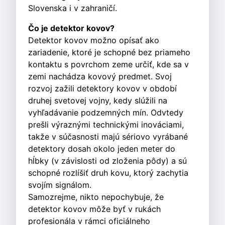
Slovenska i v zahraničí.
Čo je detektor kovov?
Detektor kovov možno opísať ako
zariadenie, ktoré je schopné bez priameho
kontaktu s povrchom zeme určiť, kde sa v
zemi nachádza kovový predmet. Svoj
rozvoj zažili detektory kovov v období
druhej svetovej vojny, kedy slúžili na
vyhľadávanie podzemných mín. Odvtedy
prešli výraznými technickými inováciami,
takže v súčasnosti majú sériovo vyrábané
detektory dosah okolo jeden meter do
hĺbky (v závislosti od zloženia pôdy) a sú
schopné rozlíšiť druh kovu, ktorý zachytia
svojím signálom.
Samozrejme, nikto nepochybuje, že
detektor kovov môže byť v rukách
profesionála v rámci oficiálneho