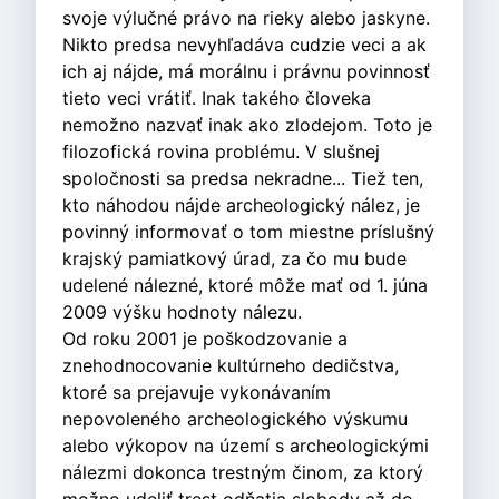
svoje výlučné právo na rieky alebo jaskyne.
Nikto predsa nevyhľadáva cudzie veci a ak
ich aj nájde, má morálnu i právnu povinnosť
tieto veci vrátiť. Inak takého človeka
nemožno nazvať inak ako zlodejom. Toto je
filozofická rovina problému. V slušnej
spoločnosti sa predsa nekradne... Tiež ten,
kto náhodou nájde archeologický nález, je
povinný informovať o tom miestne príslušný
krajský pamiatkový úrad, za čo mu bude
udelené nálezné, ktoré môže mať od 1. júna
2009 výšku hodnoty nálezu.
Od roku 2001 je poškodzovanie a
znehodnocovanie kultúrneho dedičstva,
ktoré sa prejavuje vykonávaním
nepovoleného archeologického výskumu
alebo výkopov na území s archeologickými
nálezmi dokonca trestným činom, za ktorý