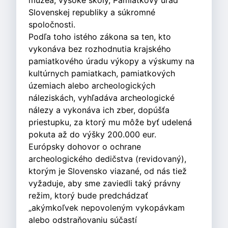
múzeá, vysoké školy, Pamiatkový úrad
Slovenskej republiky a súkromné
spoločnosti.
Podľa toho istého zákona sa ten, kto
vykonáva bez rozhodnutia krajského
pamiatkového úradu výkopy a výskumy na
kultúrnych pamiatkach, pamiatkových
územiach alebo archeologických
náleziskách, vyhľadáva archeologické
nálezy a vykonáva ich zber, dopúšťa
priestupku, za ktorý mu môže byť udelená
pokuta až do výšky 200.000 eur.
Európsky dohovor o ochrane
archeologického dedičstva (revidovaný),
ktorým je Slovensko viazané, od nás tiež
vyžaduje, aby sme zaviedli taký právny
režim, ktorý bude predchádzať
„akýmkoľvek nepovoleným vykopávkam
alebo odstraňovaniu súčastí