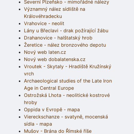
Severní Plzeňsko - mimořádné nálezy
Významný nález sídliště na
Královéhradecku
Vrahovice - neolit
Lány u Břeclavi - drak požírající žábu
Drahanovice - halštatský hrob
Žeretice - nález bronzového depotu
Nový web laten.cz
Nový web dobalatenska.cz
Vroutek - Skytaly - Hradiště Kružínský
vrch
Archaeological studies of the Late Iron
Age in Central Europe
Ostrožská Lhota - neolitické kostrové
hroby
Oppida v Evropě - mapa
Viereckschanze - svatyně, mocenská
sídla - mapa
Mušov - Brána do Římské říše