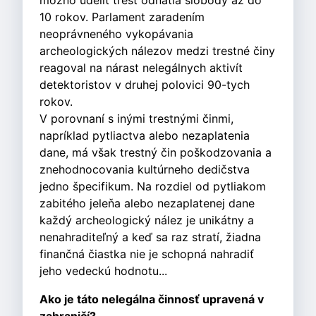
možno udeliť trest odňatia slobody až do
10 rokov. Parlament zaradením
neoprávneného vykopávania
archeologických nálezov medzi trestné činy
reagoval na nárast nelegálnych aktivít
detektoristov v druhej polovici 90-tych
rokov.
V porovnaní s inými trestnými činmi,
napríklad pytliactva alebo nezaplatenia
dane, má však trestný čin poškodzovania a
znehodnocovania kultúrneho dedičstva
jedno špecifikum. Na rozdiel od pytliakom
zabitého jeleňa alebo nezaplatenej dane
každý archeologický nález je unikátny a
nenahraditeľný a keď sa raz stratí, žiadna
finančná čiastka nie je schopná nahradiť
jeho vedeckú hodnotu...
Ako je táto nelegálna činnosť upravená v