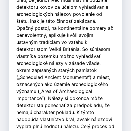
platí, že jednotlivec musí mať na použitie
detektoru kovov za účelom vyhľadávania
archeologických nálezov povolenie od
štátu, inak je táto činnosť zakázaná.
Opačný postoj, na kontinentálne pomery až
benevolentný, aplikuje kvôli svojim
ústavným tradíciám vo vzťahu k
detektoristom Veľká Británia. So súhlasom
vlastníka pozemku možno vyhľadávať
archeologické nálezy v zásade všade,
okrem zapísaných starých pamiatok
(„Scheduled Ancient Monuments“) a miest,
označených ako územie archeologického
významu („Area of Archaeological
Importance“). Nálezy si dokonca môže
detektorista ponechať za predpokladu, že
nemajú charakter pokladu. K týmto
nadobúda vlastníctvo kráľ, avšak nálezcovi
vyplatí plnú hodnotu nálezu. Celý proces od