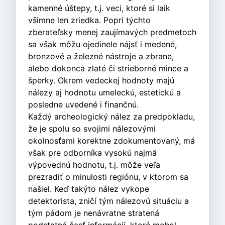
kamenné úštepy, t.j. veci, ktoré si laik
všimne len zriedka. Popri týchto
zberateľsky menej zaujímavých predmetoch
sa však môžu ojedinele nájsť i medené,
bronzové a železné nástroje a zbrane,
alebo dokonca zlaté či strieborné mince a
šperky. Okrem vedeckej hodnoty majú
nálezy aj hodnotu umeleckú, estetickú a
posledne uvedené i finančnú.
Každý archeologický nález za predpokladu,
že je spolu so svojimi nálezovými
okolnosťami korektne zdokumentovaný, má
však pre odborníka vysokú najmä
výpovednú hodnotu, t.j. môže veľa
prezradiť o minulosti regiónu, v ktorom sa
našiel. Keď takýto nález vykope
detektorista, zničí tým nálezovú situáciu a
tým pádom je nenávratne stratená