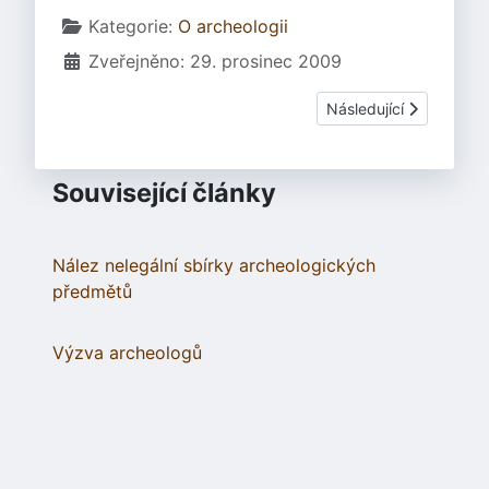
Základní údaje
Kategorie:
O archeologii
Zveřejněno: 29. prosinec 2009
Další článek: Nález ne
Následující
Související články
Nález nelegální sbírky archeologických
předmětů
Výzva archeologů