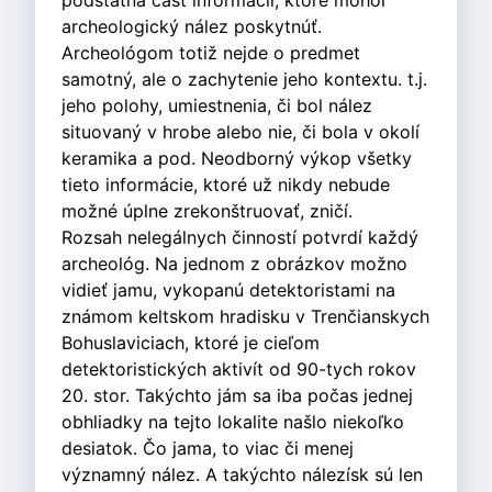
podstatná časť informácií, ktoré mohol
archeologický nález poskytnúť.
Archeológom totiž nejde o predmet
samotný, ale o zachytenie jeho kontextu. t.j.
jeho polohy, umiestnenia, či bol nález
situovaný v hrobe alebo nie, či bola v okolí
keramika a pod. Neodborný výkop všetky
tieto informácie, ktoré už nikdy nebude
možné úplne zrekonštruovať, zničí.
Rozsah nelegálnych činností potvrdí každý
archeológ. Na jednom z obrázkov možno
vidieť jamu, vykopanú detektoristami na
známom keltskom hradisku v Trenčianskych
Bohuslaviciach, ktoré je cieľom
detektoristických aktivít od 90-tych rokov
20. stor. Takýchto jám sa iba počas jednej
obhliadky na tejto lokalite našlo niekoľko
desiatok. Čo jama, to viac či menej
významný nález. A takýchto nálezísk sú len