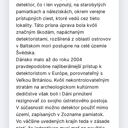
detektor, čo i len vypnutý, na starobylých
pamiatkach a náleziskách, okrem verejne
prístupných ciest, ktoré vedú cez tieto
lokality. Táto prísna úprava bola kvôli
značným škodám, napáchaným
detektoristami, rozšírená z oblastí ostrovov
v Baltskom mori postupne na celé územie
Švédska.
Dánsko malo až do roku 2004
pravdepodobne najliberálnejší prístup k
detektoristom v Európe, porovnateľný s
Veľkou Britániou. Kvôli nekontrolovateľným
stratám na archeologickom kultúrnom
dedičstve však boli i Dáni prinútení
rezignovať zo svojho ústretového postoja.
V súčasnosti možno detektor použiť mimo
území, zapísaných v Zozname pamiatok.
Vo väčšine uvedených krajín teda v zásade