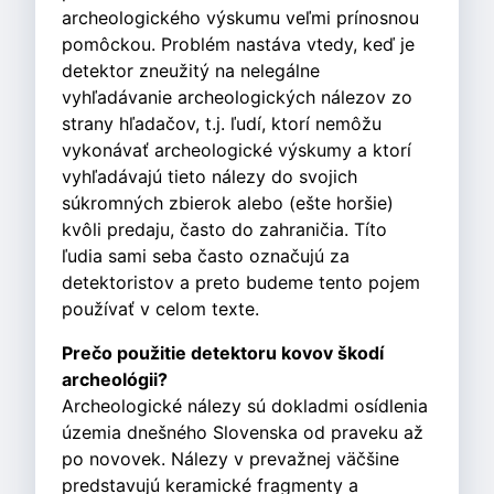
archeologického výskumu veľmi prínosnou
pomôckou. Problém nastáva vtedy, keď je
detektor zneužitý na nelegálne
vyhľadávanie archeologických nálezov zo
strany hľadačov, t.j. ľudí, ktorí nemôžu
vykonávať archeologické výskumy a ktorí
vyhľadávajú tieto nálezy do svojich
súkromných zbierok alebo (ešte horšie)
kvôli predaju, často do zahraničia. Títo
ľudia sami seba často označujú za
detektoristov a preto budeme tento pojem
používať v celom texte.
Prečo použitie detektoru kovov škodí
archeológii?
Archeologické nálezy sú dokladmi osídlenia
územia dnešného Slovenska od praveku až
po novovek. Nálezy v prevažnej väčšine
predstavujú keramické fragmenty a