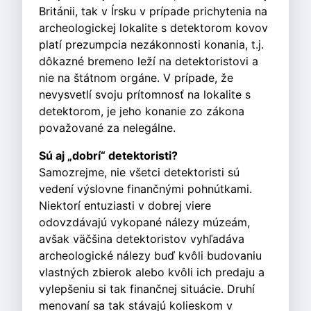
Británii, tak v Írsku v prípade prichytenia na
archeologickej lokalite s detektorom kovov
platí prezumpcia nezákonnosti konania, t.j.
dôkazné bremeno leží na detektoristovi a
nie na štátnom orgáne. V prípade, že
nevysvetlí svoju prítomnosť na lokalite s
detektorom, je jeho konanie zo zákona
považované za nelegálne.
Sú aj „dobrí“ detektoristi?
Samozrejme, nie všetci detektoristi sú
vedení výslovne finančnými pohnútkami.
Niektorí entuziasti v dobrej viere
odovzdávajú vykopané nálezy múzeám,
avšak väčšina detektoristov vyhľadáva
archeologické nálezy buď kvôli budovaniu
vlastných zbierok alebo kvôli ich predaju a
vylepšeniu si tak finančnej situácie. Druhí
menovaní sa tak stávajú kolieskom v