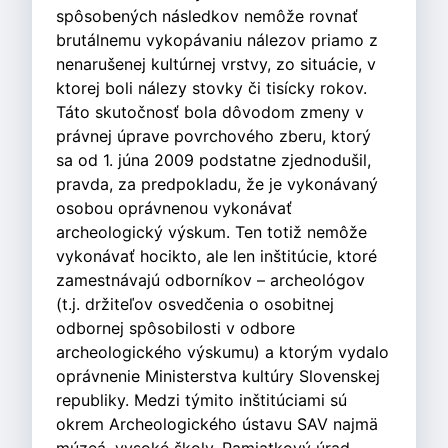
spôsobených následkov nemôže rovnať
brutálnemu vykopávaniu nálezov priamo z
nenarušenej kultúrnej vrstvy, zo situácie, v
ktorej boli nálezy stovky či tisícky rokov.
Táto skutočnosť bola dôvodom zmeny v
právnej úprave povrchového zberu, ktorý
sa od 1. júna 2009 podstatne zjednodušil,
pravda, za predpokladu, že je vykonávaný
osobou oprávnenou vykonávať
archeologický výskum. Ten totiž nemôže
vykonávať hocikto, ale len inštitúcie, ktoré
zamestnávajú odborníkov – archeológov
(t.j. držiteľov osvedčenia o osobitnej
odbornej spôsobilosti v odbore
archeologického výskumu) a ktorým vydalo
oprávnenie Ministerstva kultúry Slovenskej
republiky. Medzi týmito inštitúciami sú
okrem Archeologického ústavu SAV najmä