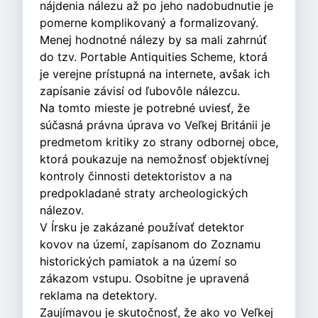
nájdenia nálezu až po jeho nadobudnutie je
pomerne komplikovaný a formalizovaný.
Menej hodnotné nálezy by sa mali zahrnúť
do tzv. Portable Antiquities Scheme, ktorá
je verejne prístupná na internete, avšak ich
zapísanie závisí od ľubovôle nálezcu.
Na tomto mieste je potrebné uviesť, že
súčasná právna úprava vo Veľkej Británii je
predmetom kritiky zo strany odbornej obce,
ktorá poukazuje na nemožnosť objektívnej
kontroly činnosti detektoristov a na
predpokladané straty archeologických
nálezov.
V Írsku je zakázané používať detektor
kovov na území, zapísanom do Zoznamu
historických pamiatok a na území so
zákazom vstupu. Osobitne je upravená
reklama na detektory.
Zaujímavou je skutočnosť, že ako vo Veľkej