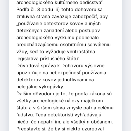
archeologického kultúrneho dedičstva“.
Podľa čl. 3 bodu iii) tohto dohovoru sa
zmluvná strana zaväzuje zabezpečiť, aby
„používanie detektorov kovov a iných
detekčných zariadení alebo postupov
archeologického výskumu podliehalo
predchádzajúcemu osobitnému schváleniu
vždy, keď to vyžaduje vnútroštátna
legislatíva príslušného štátu“.
Dôvodová správa k Dohovoru výslovne
upozorňuje na nebezpečnosť používania
detektorov kovov jednotlivcami na
nelegálne vykopávky.
Ďalším dôvodom je to, že podľa zákona sú
všetky archeologické nálezy majetkom
štátu a v širšom slova zmysle patria celému
ľudstvu. Teda detektoristi vyhľadávajú
niečo, čo nepatrí im, ale všetkým občanom.
Predstavte si, že by si niekto uzurpoval