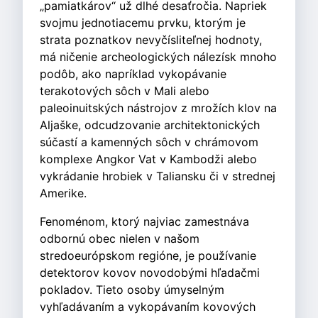
„pamiatkárov“ už dlhé desaťročia. Napriek
svojmu jednotiacemu prvku, ktorým je
strata poznatkov nevyčísliteľnej hodnoty,
má ničenie archeologických nálezísk mnoho
podôb, ako napríklad vykopávanie
terakotových sôch v Mali alebo
paleoinuitských nástrojov z mrožích klov na
Aljaške, odcudzovanie architektonických
súčastí a kamenných sôch v chrámovom
komplexe Angkor Vat v Kambodži alebo
vykrádanie hrobiek v Taliansku či v strednej
Amerike.
Fenoménom, ktorý najviac zamestnáva
odbornú obec nielen v našom
stredoeurópskom regióne, je používanie
detektorov kovov novodobými hľadačmi
pokladov. Tieto osoby úmyselným
vyhľadávaním a vykopávaním kovových