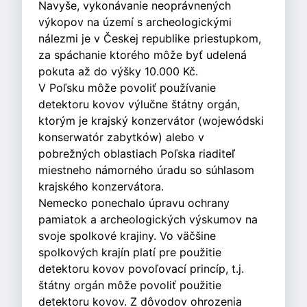
Navyše, vykonávanie neoprávnených
výkopov na území s archeologickými
nálezmi je v Českej republike priestupkom,
za spáchanie ktorého môže byť udelená
pokuta až do výšky 10.000 Kč.
V Poľsku môže povoliť používanie
detektoru kovov výlučne štátny orgán,
ktorým je krajský konzervátor (wojewódski
konserwatór zabytków) alebo v
pobrežných oblastiach Poľska riaditeľ
miestneho námorného úradu so súhlasom
krajského konzervátora.
Nemecko ponechalo úpravu ochrany
pamiatok a archeologických výskumov na
svoje spolkové krajiny. Vo väčšine
spolkových krajín platí pre použitie
detektoru kovov povoľovací princíp, t.j.
štátny orgán môže povoliť použitie
detektoru kovov. Z dôvodov ohrozenia