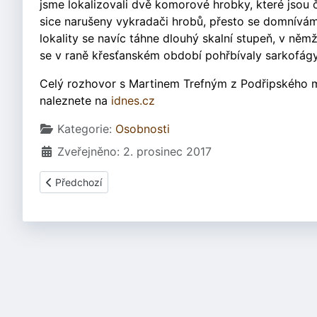
jsme lokalizovali dvě komorové hrobky, které jsou
sice narušeny vykradači hrobů, přesto se domnívá
lokality se navíc táhne dlouhý skalní stupeň, v ně
se v raně křesťanském období pohřbívaly sarkofágy
Celý rozhovor s Martinem Trefným z Podřipského m
naleznete na
idnes.cz
Základní údaje
Kategorie:
Osobnosti
Zveřejněno: 2. prosinec 2017
Předchozí článek: Eduard Štorch
Předchozí