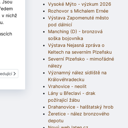
. Jsou
Vysoké Mýto - výzkum 2026
tředem
Rozhovor s Michalem Ernée
 v nichž
Výstava Zapomenuté město
u.
pod dálnicí
Manching (D) - bronzová
uscích
soška bojovníka
Výstava Nejasná zpráva o
Keltech na severním Plzeňsku
Severní Plzeňsko - mimořádné
nálezy
Významný nález sídliště na
í článek: Cena Eduarda Štorcha za rok 2013
edující
Královéhradecku
Vrahovice - neolit
Lány u Břeclavi - drak
požírající žábu
Drahanovice - halštatský hrob
Žeretice - nález bronzového
depotu
Nový web laten.cz