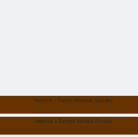
Keltové - Čechy, Morava, Slezsko
Keltové v Evropě Keltská Evropa