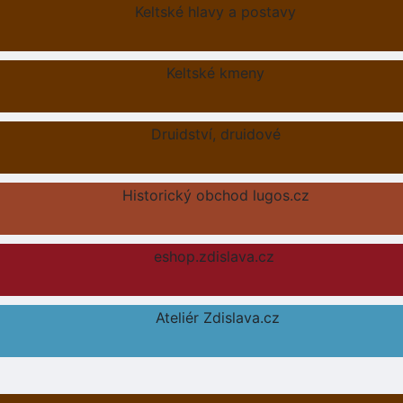
Keltské hlavy a postavy
Keltské kmeny
Druidství, druidové
Historický obchod lugos.cz
eshop.zdislava.cz
Ateliér Zdislava.cz