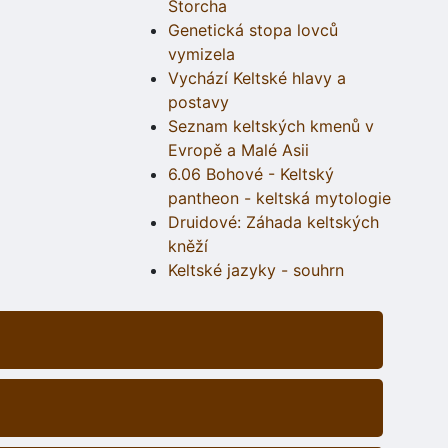
Štorcha
Genetická stopa lovců
vymizela
Vychází Keltské hlavy a
postavy
Seznam keltských kmenů v
Evropě a Malé Asii
6.06 Bohové - Keltský
pantheon - keltská mytologie
Druidové: Záhada keltských
kněží
Keltské jazyky - souhrn