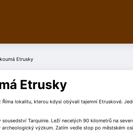
zkoumá Etrusky
umá Etrusky
íma lokalitu, kterou kdysi obývali tajemní Etruskové. Jed
v sousedství Tarquinie. Leží necelých 90 kilometrů na seve
 archeologický výzkum. Zatím vedle stop po městském osí