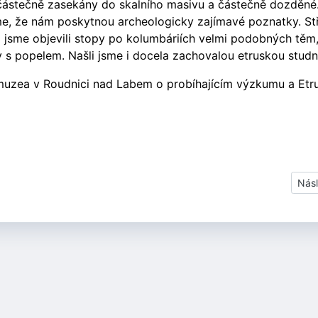
 částečně zasekány do skalního masivu a částečně dozděné
me, že nám poskytnou archeologicky zajímavé poznatky. S
mž jsme objevili stopy po kolumbáriích velmi podobných těm,
 s popelem. Našli jsme i docela zachovalou etruskou studn
uzea v Roudnici nad Labem o probíhajícím výzkumu a Etr
Dalš
Násl