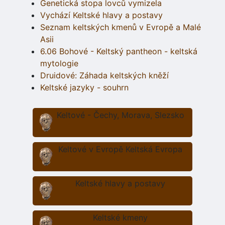
Genetická stopa lovců vymizela
Vychází Keltské hlavy a postavy
Seznam keltských kmenů v Evropě a Malé
Asii
6.06 Bohové - Keltský pantheon - keltská
mytologie
Druidové: Záhada keltských kněží
Keltské jazyky - souhrn
Keltové - Čechy, Morava, Slezsko
Keltové v Evropě Keltská Evropa
Keltské hlavy a postavy
Keltské kmeny