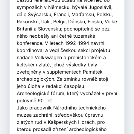
častou referátovou účastí na více než 60
sympoziích v Německu, bývalé Jugoslávii,
dále Švýcarsku, Francii, Maďarsku, Polsku,
Rakousku, Itálii, Belgii, Dánsku, Finsku, Velké
Británii a Slovensku; pochopitelně se bez
něho neobešly ani četné tuzemské
konference. V letech 1992-1994 navrhl,
koordinoval a vedl českou sekci projektu
nadace Volkswagen o prehistorickém a
keltském zlatě, jehož výsledky byly
zveřejněny v supplementech Památek
archeologických. Za zmínku rovněž stojí
jeho úloha v redakci časopisu
Archeologické fórum, který vycházel v první
polovině 90. let.
Jako pracovník Národního technického
muzea zachránil středověkou úpravnu
zlatých rud v Kašperských Horách, pro
kterou prosadil zřízení archeologického