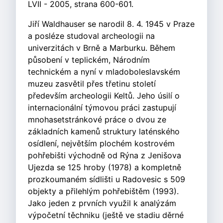
LVII - 2005, strana 600-601.
Jiří Waldhauser se narodil 8. 4. 1945 v Praze
a posléze studoval archeologii na
univerzitách v Brně a Marburku. Během
působení v teplickém, Národním
technickém a nyní v mladoboleslavském
muzeu zasvětil přes třetinu století
především archeologii Keltů. Jeho úsilí o
internacionální týmovou práci zastupují
mnohasetstránkové práce o dvou ze
základních kamenů struktury laténského
osídlení, největším plochém kostrovém
pohřebišti východně od Rýna z Jenišova
Ujezda se 125 hroby (1978) a kompletně
prozkoumaném sídlišti u Radovesic s 509
objekty a přilehlým pohřebištěm (1993).
Jako jeden z prvních využil k analýzám
výpočetní těchniku (ještě ve stadiu děrné