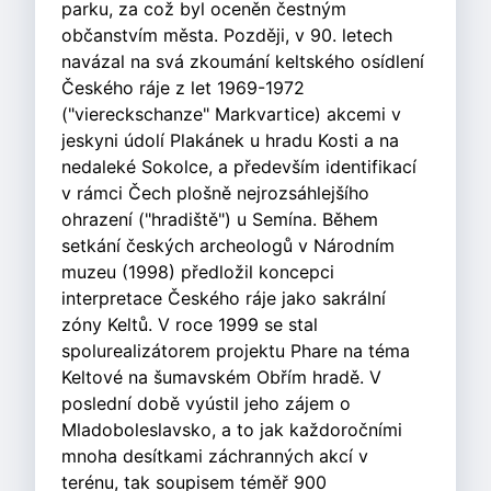
parku, za což byl oceněn čestným
občanstvím města. Později, v 90. letech
navázal na svá zkoumání keltského osídlení
Českého ráje z let 1969-1972
("viereckschanze" Markvartice) akcemi v
jeskyni údolí Plakánek u hradu Kosti a na
nedaleké Sokolce, a především identifikací
v rámci Čech plošně nejrozsáhlejšího
ohrazení ("hradiště") u Semína. Během
setkání českých archeologů v Národním
muzeu (1998) předložil koncepci
interpretace Českého ráje jako sakrální
zóny Keltů. V roce 1999 se stal
spolurealizátorem projektu Phare na téma
Keltové na šumavském Obřím hradě. V
poslední době vyústil jeho zájem o
Mladoboleslavsko, a to jak každoročními
mnoha desítkami záchranných akcí v
terénu, tak soupisem téměř 900