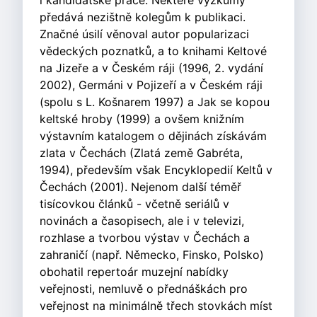
i kandidátské práce. Některé výzkumy
předává nezištně kolegům k publikaci.
Značné úsilí věnoval autor popularizaci
vědeckých poznatků, a to knihami Keltové
na Jizeře a v Českém ráji (1996, 2. vydání
2002), Germáni v Pojizeří a v Českém ráji
(spolu s L. Košnarem 1997) a Jak se kopou
keltské hroby (1999) a ovšem knižním
výstavním katalogem o dějinách získávám
zlata v Čechách (Zlatá země Gabréta,
1994), především však Encyklopedií Keltů v
Čechách (2001). Nejenom další téměř
tisícovkou článků - včetně seriálů v
novinách a časopisech, ale i v televizi,
rozhlase a tvorbou výstav v Čechách a
zahraničí (např. Německo, Finsko, Polsko)
obohatil repertoár muzejní nabídky
veřejnosti, nemluvě o přednáškách pro
veřejnost na minimálně třech stovkách míst