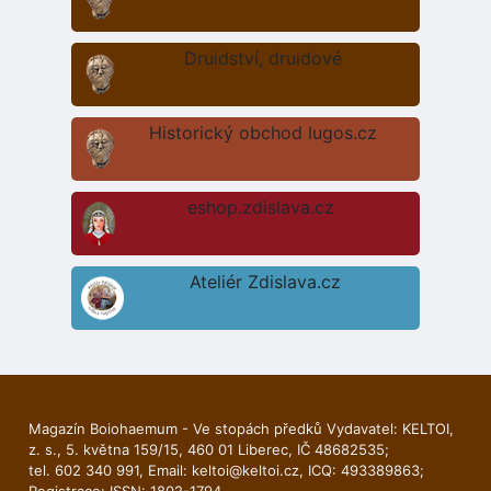
Druidství, druidové
Historický obchod lugos.cz
eshop.zdislava.cz
Ateliér Zdislava.cz
Magazín Boiohaemum - Ve stopách předků Vydavatel: KELTOI,
z. s., 5. května 159/15, 460 01 Liberec, IČ 48682535;
tel. 602 340 991, Email:
keltoi@keltoi.cz
, ICQ: 493389863;