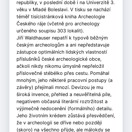
republiky, v poslední době i na Univerzitě 3.
věku v Mladé Boleslavi. V tisku se nachází
téměř tisícistránková kniha Archeologie
Českého ráje (včetně pro archeology
určeného soupisu 303 lokalit).
Jiří Waldhauser nepatří k typově běžným
českým archeologům a ani nepředstavuje
zástupce optimálních lidských vlastností
příslušníků české archeologické obce,
ačkoli nikdy nikomu úmyslně nepřeložil
příslovečné stébélko přes cestu. Pomáhal
mnohým, jeho některé pracovní postupy (a
závěry) přejímali mnozí. Devizou je mu
široká invence, přehled a neuvěřitelná píle,
negativem občasná literární roztržitost a
výjimečně nedocenění (formálního) detailu.
Jeho životním krédem zůstává přesvědčení,
že v archeologii se dříve nebo později
(skoro) na všechno přijde, ale málokdy se