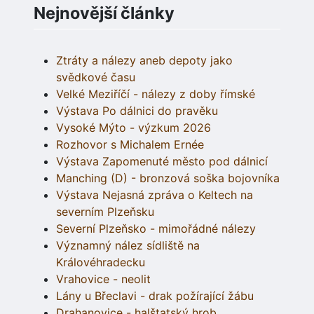
Nejnovější články
Ztráty a nálezy aneb depoty jako
svědkové času
Velké Meziříčí - nálezy z doby římské
Výstava Po dálnici do pravěku
Vysoké Mýto - výzkum 2026
Rozhovor s Michalem Ernée
Výstava Zapomenuté město pod dálnicí
Manching (D) - bronzová soška bojovníka
Výstava Nejasná zpráva o Keltech na
severním Plzeňsku
Severní Plzeňsko - mimořádné nálezy
Významný nález sídliště na
Královéhradecku
Vrahovice - neolit
Lány u Břeclavi - drak požírající žábu
Drahanovice - halštatský hrob