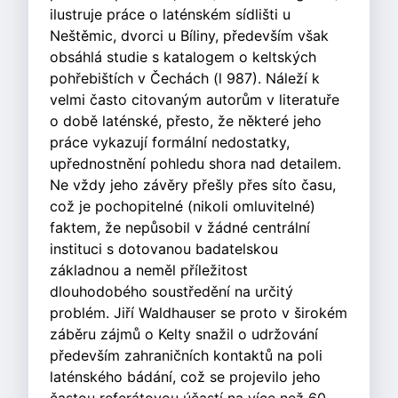
ilustruje práce o laténském sídlišti u
Neštěmic, dvorci u Bíliny, především však
obsáhlá studie s katalogem o keltských
pohřebištích v Čechách (l 987). Náleží k
velmi často citovaným autorům v literatuře
o době laténské, přesto, že některé jeho
práce vykazují formální nedostatky,
upřednostnění pohledu shora nad detailem.
Ne vždy jeho závěry přešly přes síto času,
což je pochopitelné (nikoli omluvitelné)
faktem, že nepůsobil v žádné centrální
instituci s dotovanou badatelskou
základnou a neměl příležitost
dlouhodobého soustředění na určitý
problém. Jiří Waldhauser se proto v širokém
záběru zájmů o Kelty snažil o udržování
především zahraničních kontaktů na poli
laténského bádání, což se projevilo jeho