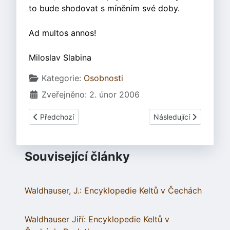
to bude shodovat s míněním své doby.
Ad multos annos!
Miloslav Slabina
Základní údaje
Kategorie:
Osobnosti
Zveřejněno: 2. únor 2006
Předchozí článek: Waldhauser Jiří
Další článek: Páter Vá
Předchozí
Následující
Související články
Waldhauser, J.: Encyklopedie Keltů v Čechách
Waldhauser Jiří: Encyklopedie Keltů v