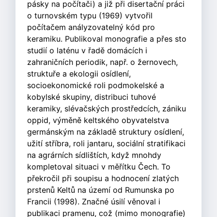
pásky na počítači) a již při disertační práci
o turnovském typu (1969) vytvořil
počítačem anályzovatelný kód pro
keramiku. Publikoval monografie a přes sto
studií o laténu v řadě domácích i
zahraničních periodik, např. o žernovech,
struktuře a ekologii osídlení,
socioekonomické roli podmokelské a
kobylské skupiny, distribuci tuhové
keramiky, slévačských prostředcích, zániku
oppid, výměně keltského obyvatelstva
germánským na základě struktury osídlení,
užití stříbra, roli jantaru, sociální stratifikaci
na agrárních sídlištích, když mnohdy
kompletoval situaci v měřítku Čech. To
překročil při soupisu a hodnocení zlatých
prstenů Keltů na území od Rumunska po
Francii (1998). Značné úsilí věnoval i
publikaci pramenu, což (mimo monografie)