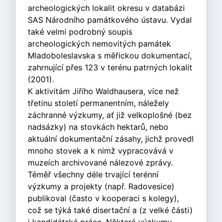
archeologických lokalit okresu v databázi
SAS Národního památkového ústavu. Vydal
také velmi podrobný soupis
archeologických nemovitých památek
Mladoboleslavska s měřickou dokumentací,
zahrnující přes 123 v terénu patrných lokalit
(2001).
K aktivitám Jiřího Waldhausera, více než
třetinu století permanentním, náležely
záchranné výzkumy, ať již velkoplošné (bez
nadsázky) na stovkách hektarů, nebo
aktuální dokumentační zásahy, jichž provedl
mnoho stovek a k nimž vypracovává v
muzeích archivované nálezové zprávy.
Téměř všechny déle trvající terénní
výzkumy a projekty (např. Radovesice)
publikoval (často v kooperaci s kolegy),
což se týká také disertační a (z velké části)