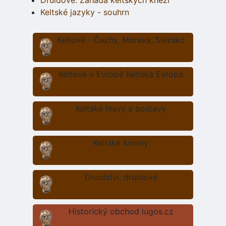
Druidové: Záhada keltských kněží
Keltské jazyky - souhrn
Keltové - Čechy, Morava, Slezsko
Keltové v Evropě Keltská Evropa
Keltské hlavy a postavy
Keltské kmeny
Druidství, druidové
Historický obchod lugos.cz