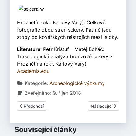
Hroznětín (okr. Karlovy Vary). Celkové
fotografie obou stran sekery. Patrné jsou
stopy po kovářských nástrojích mezi laloky.
Literatura
: Petr Krištuf – Matěj Boháč:
Traseologická analýza bronzové sekery z
Hroznětína (okr. Karlovy Vary)
Academia.edu
Základní údaje
Kategorie:
Archeologické výzkumy
Zveřejněno: 9. říjen 2018
Předchozí článek: Revizní výzkum v Býčí skále
Další článek: Lesy seh
Předchozí
Následující
Související články