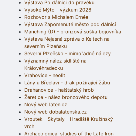
Výstava Po dálnici do pravěku
Vysoké Mýto - výzkum 2026
Rozhovor s Michalem Ernée
Výstava Zapomenuté město pod dálnicí
Manching (D) - bronzová soška bojovníka
Výstava Nejasná zpráva o Keltech na
severním Plzeňsku
Severní Plzeňsko - mimořádné nálezy
Významný nález sídliště na
Královéhradecku
Vrahovice - neolit
Lány u Břeclavi - drak požírající žábu
Drahanovice - halštatský hrob
Žeretice - nález bronzového depotu
Nový web laten.cz
Nový web dobalatenska.cz
Vroutek - Skytaly - Hradiště Kružínský
vrch
Archaeological studies of the Late Iron