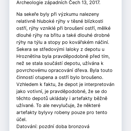
Archeologie západních Čech 13, 2017.
Na sekeře byly při výzkumu nalezeny
relativně hluboké rýhy v těsné blízkosti
ostří, rýhy vzniklé při broušení ostří, mělké
dlouhé rýhy na břitu a také dlouhé drobné
rýhy na týlu a stopy po kovářském náčiní.
Sekera se středovými laloky z depotu u
Hroznětína byla pravděpodobně před tím,
než se stala součástí depotu, užívána k
povrchovému opracování dřeva. Byla touto
činností otupena a ostří bylo broušeno.
Vzhledem k faktu, že depot je interpretován
jako votivní, je pravděpodobné, že se do
těchto depotů ukládaly i artefakty běžně
užívané. To ale nevylučuje, že některé
artefakty bylyvy robeny pouze pro tento
účel.
Datování: pozdní doba bronzová