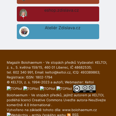
eshop.zdislava.cz
Ateliér Zdislava.cz
Magazín Boiohaemum - Ve stopách předků Vydavatel: KELTOI,
z. s., 5. května 159/15, 460 01 Liberec, IČ 48682535;
tel. 602 340 991, Email:
keltoi@keltoi.cz
, ICQ: 493389863;
Registrace: ISSN: 1802-1794
© KELTOI, z. s. 1994-2023 a autoři; Webmaster:
Keltoi
Boiohaemum - Ve stopách předků, jejímž autorem je
KELTOI
,
podléhá licenci
Creative Commons Uveďte autora-Neuží­vejte
komerčně 4.0 International
.
Vytvořeno na základě tohoto díla:
www.boiohaemum.cz
RSS